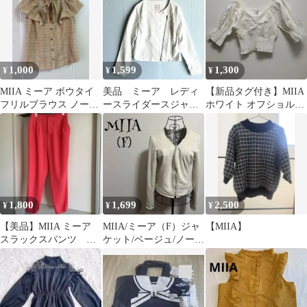
1,000
1,599
1,300
¥
¥
¥
MIIA ミーア ボウタイ
美品 ミーア レディ
【新品タグ付き】MIIA
フリルブラウス ノース
ースライダースジャケ
ホワイト オフショルダ
リーブブラウス フェミ
ット スエード S ホ
ーシャツ Fサイズ
ニン
ワイト 薄手
1,800
1,699
2,500
¥
¥
¥
【美品】MIIA ミーア
MIIA/ミーア（F）ジャ
【MIIA】
スラックスパンツ ピ
ケット/ベージュ/ノーカ
ンク フリー 綺麗
ラー/フロントファスナ
め オフィス
ー/無地