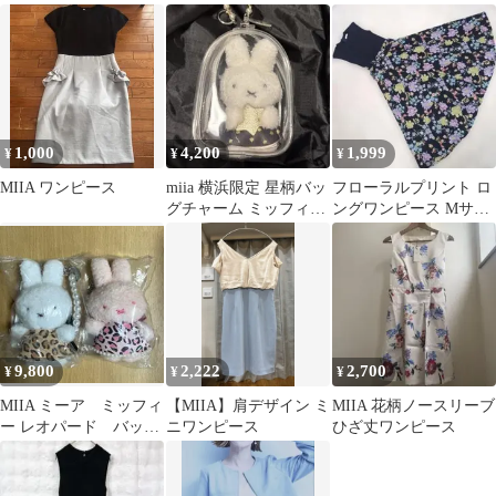
チ ホワイト マリン
ス ドット柄 大人可
愛い
1,000
4,200
1,999
¥
¥
¥
MIIA ワンピース
miia 横浜限定 星柄バッ
フローラルプリント ロ
グチャーム ミッフィー
ングワンピース Mサイ
ぬいぐるみ キーホルダ
ズ MIIA
ー
9,800
2,222
2,700
¥
¥
¥
MIIA ミーア ミッフィ
【MIIA】肩デザイン ミ
MIIA 花柄ノースリーブ
ー レオパード バッグ
ニワンピース
ひざ丈ワンピース
チャーム