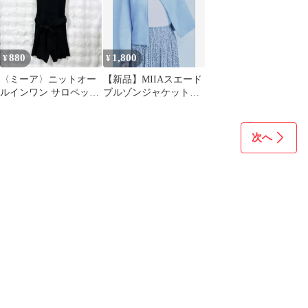
880
1,800
¥
¥
〈ミーア〉ニットオー
【新品】MIIAスエード
ルインワン サロペット
ブルゾンジャケット
ショートパンツ リブ リ
水色
ボン F 黒
次へ