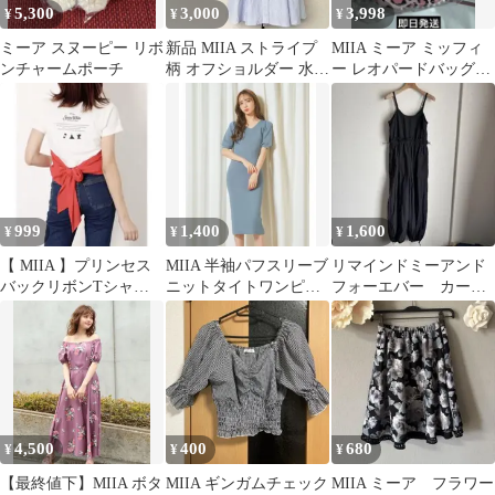
5,300
3,000
3,998
¥
¥
¥
ミーア スヌーピー リボ
新品 MIIA ストライプ
MIIA ミーア ミッフィ
ンチャームポーチ
柄 オフショルダー 水色
ー レオパードバッグチ
半袖ワンピース F
ャーム 横浜POPUP限
定 大阪
999
1,400
1,600
¥
¥
¥
【 MIIA 】プリンセス
MIIA 半袖パフスリーブ
リマインドミーアンド
バックリボンTシャ
ニットタイトワンピー
フォーエバー カーゴ
ツ ディズニー
ス Mサイズ z221p
ジャンプスーツ ブラ
ック ナイスクラップ
4,500
400
680
¥
¥
¥
【最終値下】MIIA ボタ
MIIA ギンガムチェック
MIIA ミーア フラワー