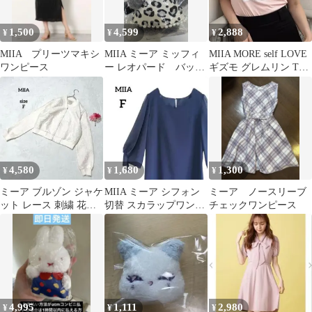
1,500
4,599
2,888
¥
¥
¥
MIIA プリーツマキシ
MIIA ミーア ミッフィ
MIIA MORE self LOVE
ワンピース
ー レオパード バッグ
ギズモ グレムリン Tシ
チャーム 横浜 POPUP
ャツ
限定
4,580
1,680
1,300
¥
¥
¥
ミーア ブルゾン ジャケ
MIIA ミーア シフォン
ミーア ノースリーブ
ット レース 刺繍 花柄
切替 スカラップワンピ
チェックワンピース
アイボリー 綺麗め 薄手
ース ネイビー F 7分袖
F
4,995
1,111
2,980
¥
¥
¥