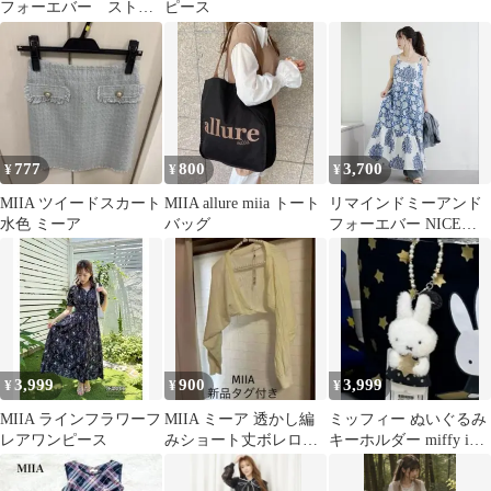
フォーエバー ストラ
ピース
イプ柄 半袖シャツワン
ピース ロング丈
777
800
3,700
¥
¥
¥
MIIA ツイードスカート
MIIA allure miia トート
リマインドミーアンド
水色 ミーア
バッグ
フォーエバー NICE
CLAUP キャミワンピー
ス
3,999
900
3,999
¥
¥
¥
MIIA ラインフラワーフ
MIIA ミーア 透かし編
ミッフィー ぬいぐるみ
レアワンピース
みショート丈ボレロ／
キーホルダー miffy in
カーディガン 新品タグ
YOKOHAMA MIIA
付き