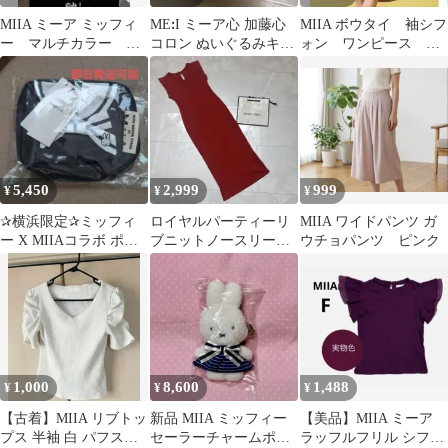
MIIA ミーア ミッフィ
MEꓽI ミーア心 加藤心
MIIA ボウタイ 袖シフ
ー マルチカラー バ
コロン ぬいぐるみキー
ォン ワンピース ミ
ッグチャーム 横浜
ホルダー
ニ 膝丈 フレア ミ
POPUP
ーア レース
5,450
2,999
999
¥
¥
¥
✰横浜限定✰ミッフィ
ロイヤルパーティーリ
MIIA ワイドパンツ ガ
ー X MIIAコラボ ポー
ブニットノースリーブ
ウチョパンツ ピンク
チ（ネイビー）
ロングワンピース◆ミ
ーア
1,000
8,600
1,488
¥
¥
¥
【古着】MIIA リブトッ
新品 MIIA ミッフィー
【美品】MIIA ミーア
プス 半袖 白 パフスリ
セーラーチャームポー
ラッフルフリル シフォ