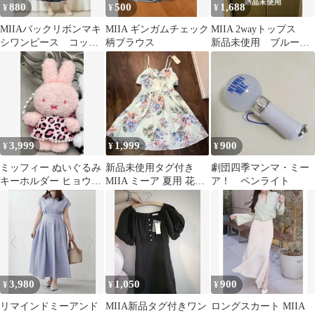
880
500
1,688
¥
¥
¥
MIIAバックリボンマキ
MIIA ギンガムチェック
MIIA 2wayトップス
シワンピース コット
柄ブラウス
新品未使用 ブルーホ
ン100%ブラック
ワイトリボン
3,999
1,999
900
¥
¥
¥
ミッフィー ぬいぐるみ
新品未使用タグ付き
劇団四季マンマ・ミー
キーホルダー ヒョウ
MIIA ミーア 夏用 花柄
ア！ ペンライト
柄 ピンク 新品未使
ワンピース お嬢様系 グ
用 MIIA
リーン
3,980
1,050
900
¥
¥
¥
リマインドミーアンド
MIIA新品タグ付きワン
ロングスカート MIIA