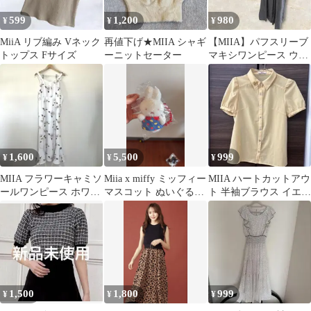
599
1,200
980
¥
¥
¥
MiiA リブ編み Vネック
再値下げ★MIIA シャギ
【MIIA】パフスリーブ
トップス Fサイズ
ーニットセーター
マキシワンピース ウエ
ストシャーリング
1,600
5,500
999
¥
¥
¥
MIIA フラワーキャミソ
Miia x miffy ミッフィー
MIIA ハートカットアウ
ールワンピース ホワイ
マスコット ぬいぐるみ
ト 半袖ブラウス イエロ
ト ロングワンピース
横浜限定
ー
1,500
1,800
999
¥
¥
¥