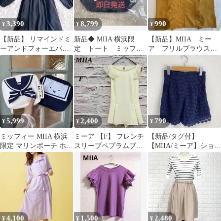
3,390
8,799
990
¥
¥
¥
【新品】 リマインドミ
新品◆ MIIA 横浜限
【新品】MIIA ミー
ーアンドフォーエバー
定 トート ミッフィ
ア フリルブラウス
ワンピース F 黒 結婚式
ー コラボ セーラー
フリルスリーブトップ
お呼ばれ
ス マスタード M
5,999
2,400
790
¥
¥
¥
ミッフィー MIIA 横浜
ミーア 【F】 フレンチ
【新品/タグ付】
限定 マリンポーチ ホワ
スリーブペプラムブラ
【MIIA/ミーア】ショー
イト
ウス フリル パール刺繍
トパンツ 総レース
リボン
青【2】短パン
4,100
1,500
2,480
¥
¥
¥