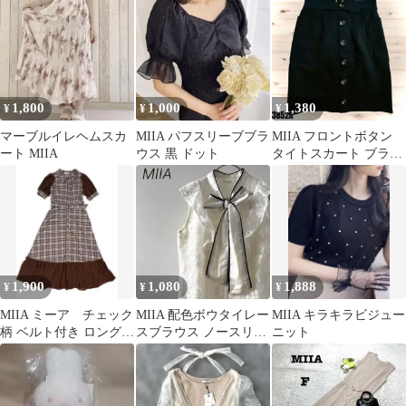
1,800
1,000
1,380
¥
¥
¥
マーブルイレヘムスカ
MIIA パフスリーブブラ
MIIA フロントボタン
ート MIIA
ウス 黒 ドット
タイトスカート ブラッ
ク 3852
1,900
1,080
1,888
¥
¥
¥
MIIA ミーア チェック
MIIA 配色ボウタイレー
MIIA キラキラビジュー
柄 ベルト付き ロングワ
スブラウス ノースリー
ニット
ンピース パフスリーブ
ブ フリル リボン 裏地
付き