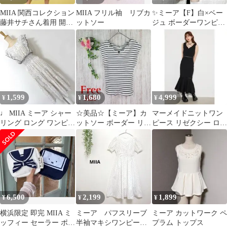
MIIA 関西コレクション
MIIA フリル袖 リブカ
✨ミーア【F】白×ベー
藤井サチさん着用 開襟
ットソー
ジュ ボーダーワンピー
ロングシャツワンピー
ス ウエストゴム 5分袖
ス
カジュアル
1,599
1,680
4,999
¥
¥
¥
♩ MIIA ミーア シャー
☆美品☆【ミーア】カ
マーメイドニットワン
リング ロング ワンピー
ットソー ボーダー リブ
ピース リゼクシー ロイ
ス ドット
オフィス カジュアル リ
ヤルパーティー Rady
ゾート
ミーア
6,500
2,199
1,899
¥
¥
¥
横浜限定 即完 MIIA ミ
ミーア パフスリーブ
ミーア カットワーク ペ
ッフィー セーラー ポー
半袖マキシワンピー
プラム トップス