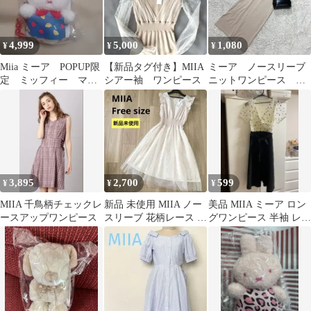
4,999
5,000
1,080
¥
¥
¥
Miia ミーア POPUP限
【新品タグ付き】MIIA
ミーア ノースリーブ
定 ミッフィー マル
シアー袖 ワンピース
ニットワンピース リ
チカラー バッグチャ
ボン マキシ丈 無
ーム a
地 シンプル フリー
3,895
2,700
599
¥
¥
¥
MIIA 千鳥柄チェックレ
新品 未使用 MIIA ノー
美品 MIIA ミーア ロン
ースアップワンピース
スリーブ 花柄レース ド
グワンピース 半袖 レデ
ッキング ロングワンピ
ィース
ース