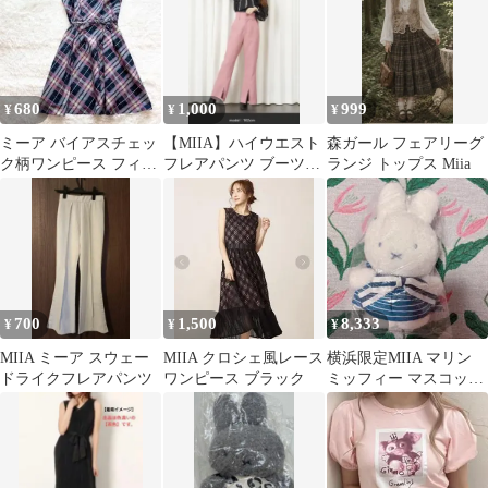
680
1,000
999
¥
¥
¥
ミーア バイアスチェッ
【MIIA】ハイウエスト
森ガール フェアリーグ
ク柄ワンピース フィッ
フレアパンツ ブーツカ
ランジ トップス Miia
トアンドフレア フェミ
ット ピンク
ニン キュート
700
1,500
8,333
¥
¥
¥
MIIA ミーア スウェー
MIIA クロシェ風レース
横浜限定MIIA マリン
ドライクフレアパンツ
ワンピース ブラック
ミッフィー マスコット
ボーダーワンピース ネ
イビー