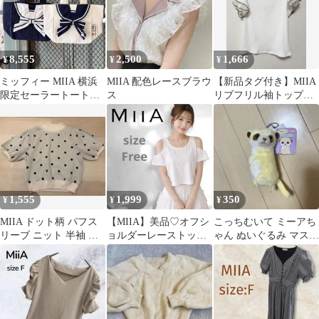
8,555
2,500
1,666
¥
¥
¥
ミッフィー MIIA 横浜
MIIA 配色レースブラウ
【新品タグ付き】MIIA
限定セーラートートバ
ス
リブフリル袖トップス
ッグ
ホワイト
1,555
1,999
350
¥
¥
¥
MIIA ドット柄 パフス
【MIIA】美品♡オフシ
こっちむいて ミーアち
リーブ ニット 半袖 ト
ョルダーレーストップ
ゃん ぬいぐるみ マスコ
ップス
ス ホワイト
ット