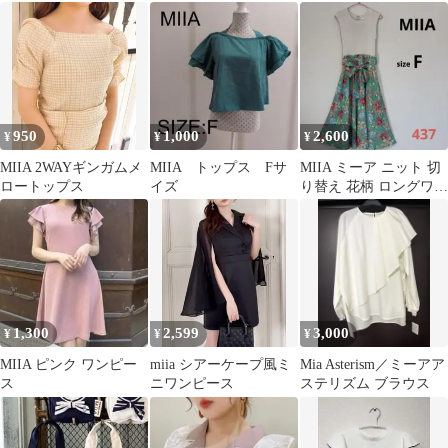
ーブ 清楚 韓国風 フェ
チ 横浜限定 マスコット
ン リブカットソー ボル
ミニン
ドー F
950
1,000
2,600
¥
¥
¥
MIIA 2WAYギンガムメ
MIIA トップス Fサ
MIIA ミーア ニット 切
ロートップス
イズ
り替え 花柄 ロングワン
ピース グレー グリーン
1,300
2,599
3,000
¥
¥
¥
MIIA ピンク ワンピー
miia シアーケープ風ミ
Mia Asterism／ミーアア
ス
ニワンピース
ステリズム ブラウス