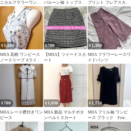
ニカルフラワーワンピ
バルーン袖 トップス
プリント フレアスカー
ース
春服 夏服
ト ブラック Ｆサイ
ズ お値下げ
1,600
700
1,300
¥
¥
¥
MIIA 花柄 ワンピース
【MIIA】ツイードスカ
MIIA フラワーレースワ
ノースリーブ Aライン
ート
イドパンツ
フレア 配色襟 フリー
700
1,690
1,750
¥
¥
¥
MIIA レース襟付きワン
MIIA 新品 マルチボタ
MIIA フリル袖 ワンピ
ピース
ンベルトスカート
ース ブラック Free
size