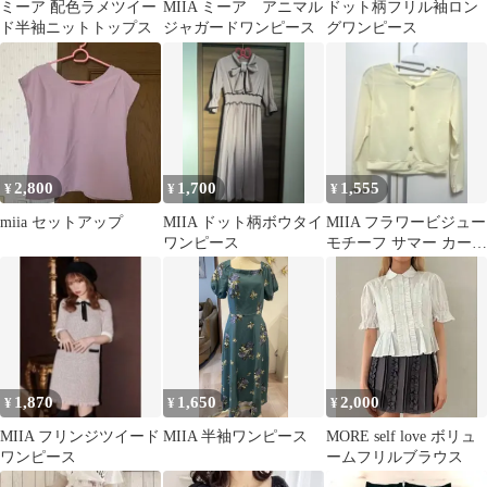
ミーア 配色ラメツイー
MIIA ミーア アニマル
ドット柄フリル袖ロン
ド半袖ニットトップス
ジャガードワンピース
グワンピース
2,800
1,700
1,555
¥
¥
¥
miia セットアップ
MIIA ドット柄ボウタイ
MIIA フラワービジュー
ワンピース
モチーフ サマー カーデ
ィガン レディース Fサ
イズ
1,870
1,650
2,000
¥
¥
¥
MIIA フリンジツイード
MIIA 半袖ワンピース
MORE self love ボリュ
ワンピース
ームフリルブラウス