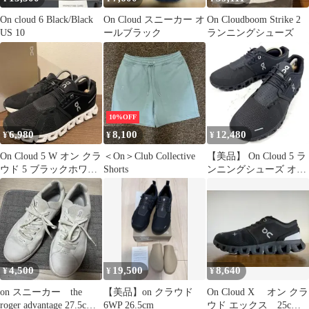
On cloud 6 Black/Black
On Cloud スニーカー オ
On Cloudboom Strike 2
US 10
ールブラック
ランニングシューズ
10%OFF
6,980
8,100
12,480
¥
¥
¥
On Cloud 5 W オン クラ
＜On＞Club Collective
【美品】 On Cloud 5 ラ
ウド 5 ブラックホワイ
Shorts
ンニングシューズ オー
ト レディース
ルブラック 黒 26.5
4,500
19,500
8,640
¥
¥
¥
on スニーカー the
【美品】on クラウド
On Cloud X オン クラ
roger advantage 27.5cm
6WP 26.5cm
ウド エックス 25c