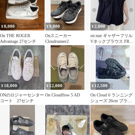
8,000
9,800
2,800
¥
¥
¥
On THE ROGER
Onスニーカー
on:nue ギャザーフリル
Advantage 27センチ
Cloudrunner2
Vネックブラウス FREE
ネイビー
18,000
12,000
12,500
¥
¥
¥
ONのロジャーセンター
On Cloudflow 5 AD
On Cloud 6 ランニング
コート 27センチ
シューズ 26cm ブラッ
ク