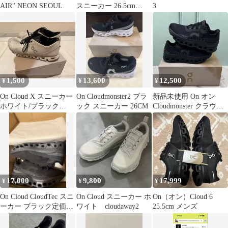
AIR" NEON SEOUL
スニーカー 26.5cm
3
Black
1,500
13,600
12,500
¥
¥
¥
On Cloud X スニーカー
On Cloudmonster2 ブラ
新品未使用 On オン
ホワイト/ブラック
ック スニーカー 26CM
Cloudmonster クラウド
【26.0cm】
モンスター メンズ スニ
ーカー 箱付
17,000
9,800
17,999
¥
¥
¥
On Cloud CloudTec スニ
On Cloud スニーカー ホ
On（オン）Cloud 6
ーカー ブラック定価
ワイト cloudaway2
25.5cm メンズ
23100円