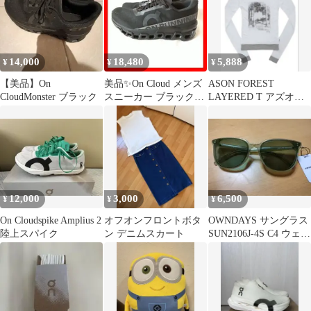
14,000
18,480
5,888
¥
¥
¥
【美品】On
美品✨On Cloud メンズ
ASON FOREST
CloudMonster ブラック
スニーカー ブラック
LAYERED T アズオ
28cm
ン 韓国 シズニルック
12,000
3,000
6,500
¥
¥
¥
On Cloudspike Amplius 2
オフオンフロントボタ
OWNDAYS サングラス
陸上スパイク
ン デニムスカート
SUN2106J-4S C4 ウェリ
ントン