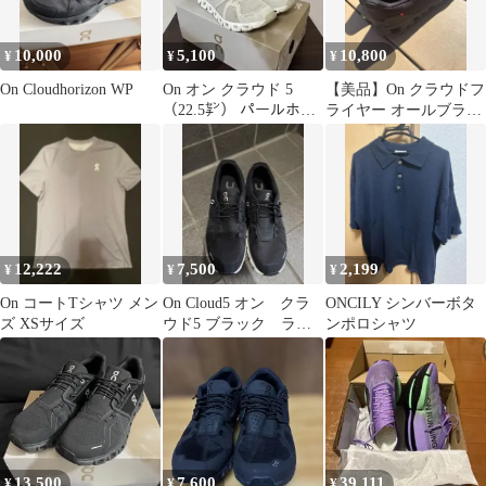
10,000
5,100
10,800
¥
¥
¥
On Cloudhorizon WP
On オン クラウド 5
【美品】On クラウドフ
（22.5㌢） パールホワ
ライヤー オールブラッ
イト ランニングシュー
ク 27cm
ズ
12,222
7,500
2,199
¥
¥
¥
On コートTシャツ メン
On Cloud5 オン クラ
ONCILY シンバーボタ
ズ XSサイズ
ウド5 ブラック ラン
ンポロシャツ
ニングシューズ スニ
ーカー
13,500
7,600
39,111
¥
¥
¥