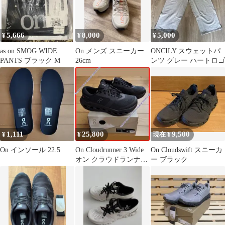
5,666
8,000
5,000
¥
¥
¥
as on SMOG WIDE
On メンズ スニーカー
ONCILY スウェットパ
PANTS ブラック M
26cm
ンツ グレー ハートロゴ
1,111
25,800
9,500
¥
¥
現在 ¥
On インソール 22.5
On Cloudrunner 3 Wide
On Cloudswift スニーカ
オン クラウドランナー
ー ブラック
ワイド 限定