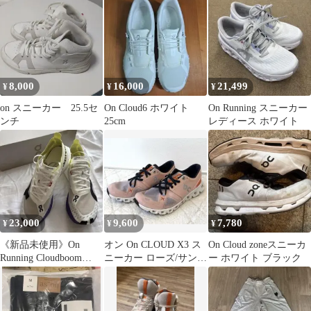
プ
8,000
16,000
21,499
¥
¥
¥
on スニーカー 25.5セ
On Cloud6 ホワイト
On Running スニーカー
ンチ
25cm
レディース ホワイト
23,000
9,600
7,780
¥
¥
¥
《新品未使用》On
オン On CLOUD X3 ス
On Cloud zoneスニーカ
Running Cloudboom
ニーカー ローズ/サン
ー ホワイト ブラック
Strike スニーカー
ド ランニングシュー
ズ