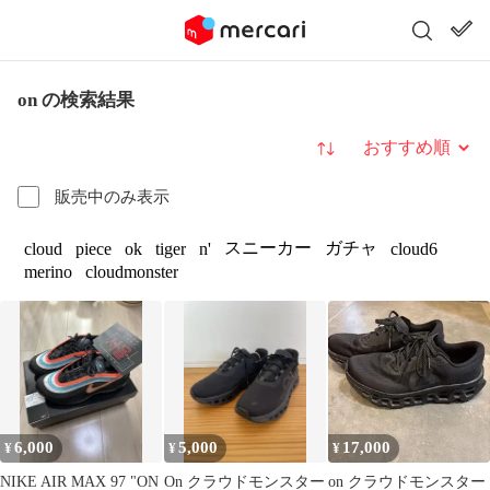
on の検索結果
並び替え
販売中のみ表示
スニーカー
ガチャ
cloud
piece
ok
tiger
n'
cloud6
merino
cloudmonster
6,000
5,000
17,000
¥
¥
¥
NIKE AIR MAX 97 "ON
On クラウドモンスター
on クラウドモンスター