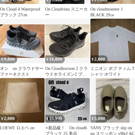
現在 ¥
¥
¥
On Cloud 4 Waterproof
On Cloudvista スニーカ
On cloudmonster 1
ブラック 27cm
ー
BLACK 29㎝
9,800
16,800
2,000
¥
¥
¥
オン on クラウドサー
On Cloudhorizon 2 クラ
ミニオン ボブ ティム T
ファーネクスト
ウドホライズン2 ブラ
シャツ ホワイト
ック 26.5cm
2,000
15,999
5,000
¥
¥
¥
LOEWE ロエベ on
⭐️新品級！ On cloud6
VANS ブラック slip on
ブラック 25 美品
pu スリッポン v98cf AC