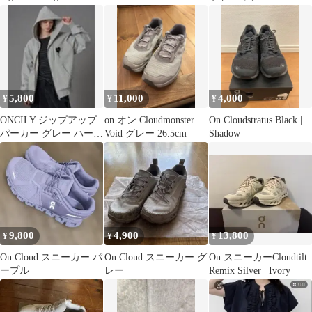
白
★定価￥17,380
5,800
11,000
4,000
¥
¥
¥
ONCILY ジップアップ
on オン Cloudmonster
On Cloudstratus Black |
パーカー グレー ハート
Void グレー 26.5cm
Shadow
プリント
9,800
4,900
13,800
¥
¥
¥
On Cloud スニーカー パ
On Cloud スニーカー グ
On スニーカーCloudtilt
ープル
レー
Remix Silver | Ivory