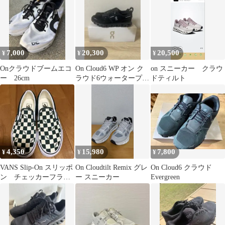
7,000
20,300
20,500
¥
¥
¥
Onクラウドブームエコ
On Cloud6 WP オン ク
on スニーカー クラウ
ー 26cm
ラウド6ウォータープル
ドティルト
ーフ
4,350
15,980
7,800
¥
¥
¥
VANS Slip-On スリッポ
On Cloudtilt Remix グレ
On Cloud6 クラウド
ン チェッカーフラッ
ー スニーカー
Evergreen
グ グリーン/ホワイト