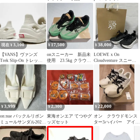
3,100
17,500
38,000
現在 ¥
¥
¥
【VANS】ヴァンズ
onスニーカー 新品未
LOEWE x On
Trek Slip-On トレック
使用 23.5kg クラウド
Cloudventure スニーカ
スリッポン サンダル
サーファー
ー ブラック686
3,999
2,300
22,000
¥
¥
¥
on:nue バックルリボン
東海オンエア てつやグ
オン クラウドモンス
ミュールサンダル2026
ッズセット
ター3ハイパー アイボ
SS ZOZOTOWN
リー×ベージュ