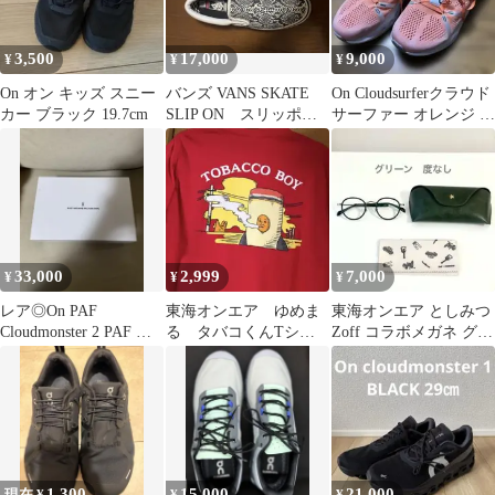
3,500
17,000
9,000
¥
¥
¥
On オン キッズ スニー
バンズ VANS SKATE
On Cloudsurferクラウド
カー ブラック 19.7cm
SLIP ON スリッポン
サーファー オレンジ ラ
HOCKEY パイソン
ンニングシューズ
33,000
2,999
7,000
¥
¥
¥
レア◎On PAF
東海オンエア ゆめま
東海オンエア としみつ
Cloudmonster 2 PAF コ
る タバコくんTシャ
Zoff コラボメガネ グリ
ラボ 24.5
ツ
ーン 度なし
1,300
15,000
21,000