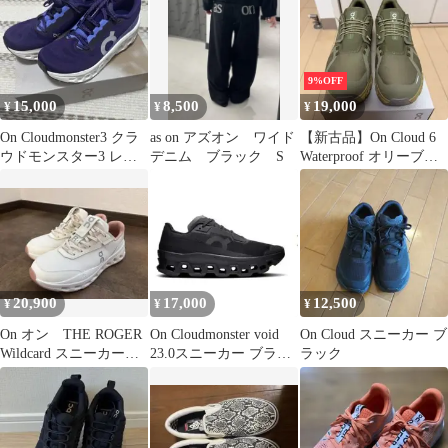
9%OFF
15,000
8,500
19,000
¥
¥
¥
On Cloudmonster3 クラ
as on アズオン ワイド
【新古品】On Cloud 6
ウドモンスター3 レデ
デニム ブラック S
Waterproof オリーブ
ィース 24.5cm
27.0cm
20,900
17,000
12,500
¥
¥
¥
On オン THE ROGER
On Cloudmonster void
On Cloud スニーカー ブ
Wildcard スニーカー
23.0スニーカー ブラッ
ラック
25cm
ク