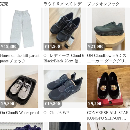
完売
ラウド 6 メンズ レディ
ブックオンブック
ース CLOUD 6
3WF10061200、ホワイ
ト/L
15,800
14,500
21,000
¥
¥
¥
House on the hill parent
On レディース Cloud 6
ON Cloudflow 5 AD ス
pants チェック
Black/Black 26cm 使用
ニーカー ダークグリー
回数1回
ン 27.0
9,800
19,800
9,200
¥
¥
¥
On Cloud5 Woter proof
On Cloud6 WP
CONVERSE ALL STAR
KUNGFU SLIP-ON カ
ンフー 虎