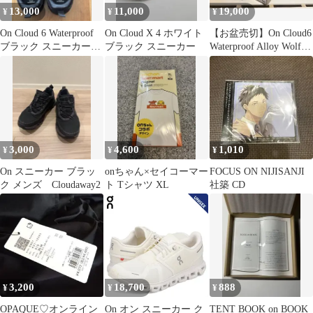
13,000
11,000
19,000
¥
¥
¥
On Cloud 6 Waterproof
On Cloud X 4 ホワイト
【お盆売切】On Cloud6
ブラック スニーカー
ブラック スニーカー
Waterproof Alloy Wolf
29.5cm
27
3,000
4,600
1,010
¥
¥
¥
On スニーカー ブラッ
onちゃん×セイコーマー
FOCUS ON NIJISANJI
ク メンズ Cloudaway2
ト Tシャツ XL
社築 CD
3,200
18,700
888
¥
¥
¥
OPAQUE♡オンライン
On オン スニーカー ク
TENT BOOK on BOOK