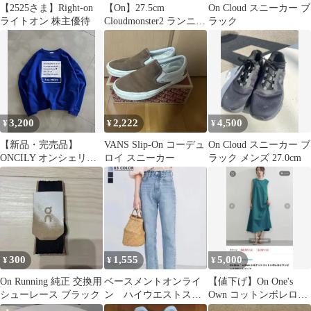
【2525さま】Right-on
【On】27.5cm
On Cloud スニーカー ブ
ライトオン 株主優待
Cloudmonster2 ランニン
ラック
グシューズ 中古美品
3,200
2,222
4,500
¥
¥
¥
【新品・完売品】
VANS Slip-On コーデュ
On Cloud スニーカー ブ
ONCILY オンシェリー
ロイ スニーカー
ラック メンズ 27.0cm
メッセージロゴスウェ
ット ブルー S
300
1,555
5,000
¥
¥
¥
On Running 純正 交換用
ベースメントオンライ
【値下げ】On One's
シューレース ブラック
ン ハイウエストスト
Own コットンボレロと
レートデニム M
ワンピース セットアッ