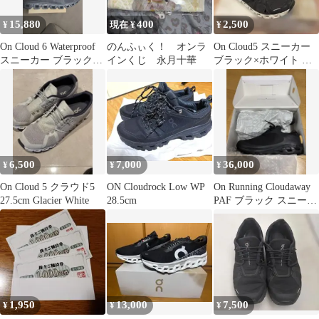
15,880
400
2,500
¥
現在 ¥
¥
On Cloud 6 Waterproof
のんふぃく！ オンラ
On Cloud5 スニーカー
スニーカー ブラック
インくじ 永月十華
ブラック×ホワイト レ
26.5CM
ディース
6,500
7,000
36,000
¥
¥
¥
On Cloud 5 クラウド5
ON Cloudrock Low WP
On Running Cloudaway
27.5cm Glacier White
28.5cm
PAF ブラック スニーカ
ー
1,950
13,000
7,500
¥
¥
¥