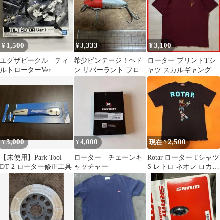
1,500
3,333
3,100
¥
¥
¥
エグザビークル ティ
希少ビンテージ！ヘド
ローター プリントTシ
ルトローターVer
ン リバーラント フロー
ャツ スカルギャング ボ
ター 初期 ツーピース
ルドー Mサイズ
リグ 金目
3,000
4,000
2,500
¥
¥
現在 ¥
【未使用】Park Tool
ローター チェーンキ
Rotar ローター Tシャツ
DT-2 ローター修正工具
ャッチャー
S レトロ ネオン ロカビ
リー アメグラ