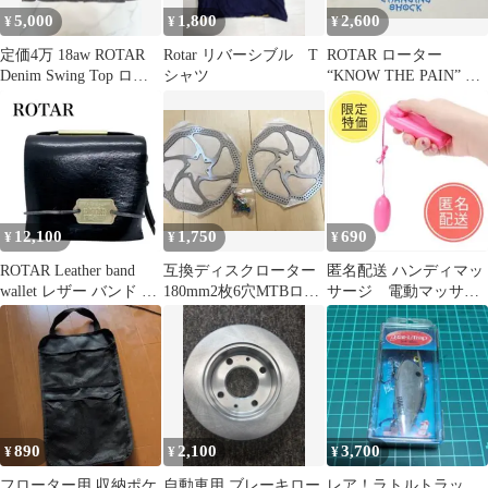
5,000
1,800
2,600
¥
¥
¥
定価4万 18aw ROTAR
Rotar リバーシブル T
ROTAR ローター
Denim Swing Top ロー
シャツ
“KNOW THE PAIN” 雷
ター
オヤジ
12,100
1,750
690
¥
¥
¥
ROTAR Leather band
互換ディスクローター
匿名配送 ハンディマッ
wallet レザー バンド ウ
180mm2枚6穴MTBロー
サージ 電動マッサー
ォレット
ド軽量高放熱ブレーキ
ジャー ローター
ボルト付
890
2,100
3,700
¥
¥
¥
フローター用 収納ポケ
自動車用 ブレーキロー
レア！ラトルトラッ