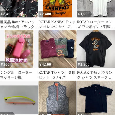
8,400
2,400
1,900
¥
¥
¥
極美品 Rotar アロハシ
ROTAR KANPAI Tシャ
ROTAR ローター メン
ャツ 金魚柄 ブラック L
ツ オレンジ サイズL
ズ ワンポイント刺繍T
サイズ ローター 総柄
Tシャツ M ホワイト
500
4,100
3,900
¥
¥
¥
シングル ローター
ROTAR Tシャツ ３枚
ROTAR 半袖 ボウリン
マッサージ機
セット Sサイズ
グ シャツ スネーク 刺
繍 開襟 オープンカラー