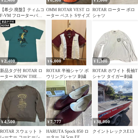
2,480
8,500
1,000
¥
¥
¥
【希少.廃盤】ティムコ
OMM ROTAR VEST ロ
ROTAR ローター ポロ
F-VM フローターバイ
ーター ベスト Sサイズ
シャツ
ブ チャート シーバスル
アー
2,400
6,000
1,300
¥
¥
¥
新品タグ付 ROTAR ロ
ROTAR 半袖シャツ ボ
ROTAR ホワイト 長袖T
ーター KNOW THE
ウリングシャツ 刺繍
シャツ タイガー刺繍
PAIN Tシャツ Sサイズ
4,500
7,777
30,000
¥
¥
¥
ROTAR スウェット ト
HARUTA Spock 850 ロ
クイントレックスE13
レーナー コーヒーショ
ーター 24.5cm EE