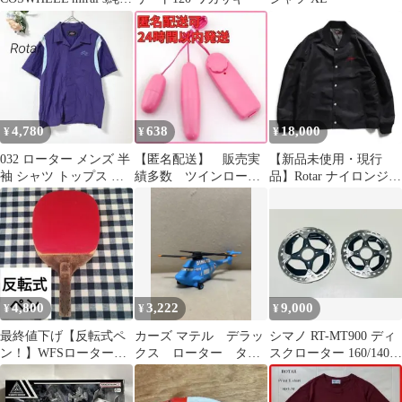
ブレーキローター 新品
未使用
4,780
638
18,000
¥
¥
¥
032 ローター メンズ 半
【匿名配送】 販売実
【新品未使用・現行
袖 シャツ トップス 刺
績多数 ツインロータ
品】Rotar ナイロンジャ
繍 バックロゴ カジュア
ーマッサージャー ピ
ケット スタジャン ブ
ル
ンク
ラック M
4,800
3,222
9,000
¥
¥
¥
最終値下げ【反転式ペ
カーズ マテル デラッ
シマノ RT-MT900 ディ
ン！】WFSローター×
クス ローター ター
スクローター 160/140セ
スレイバーEL＋ヘキサ
ボスカイ ダイナコ ヘ
ット②
ーピップス 卓球
リコプター