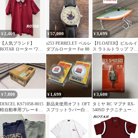
社 /ローター・シュタイ
ンマン（単行本）
2,400
57,000
3,699
¥
¥
¥
【人気ブランド】
s253 PERRELET ペルレ
【FLOATER】ビルルイ
ROTAR ローター ワッ
ダブルローター For 88
ス ラトルトラップ フロ
ペンポロシャツ ラガー
ーター バイブレーショ
シャツ風 L
ン
7,800
1,699
3,600
¥
¥
¥
DIXCEL KS71058-8015
新品未使用オフト OFT
タミヤ RC マブチ RX-
軽自動車用ブレーキパ
スプリットラバー白・
540SD テクニチューン
ッド+ローター前輪用
茶2個セット フロッグ
モーター スペアロータ
ラバージグ
ー