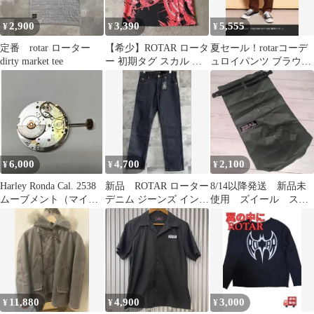
2,900
3,390
5,555
¥
¥
¥
定番 rotar ローター
【希少】ROTAR ロータ
夏セール！rotarコーデ
dirty market tee
ー 初期タグ スカル ド
ュロイパンツ ブラウン
クロ スケート
Lサイズ 試着のみ新品
ビール柄
6,000
4,700
2,100
¥
¥
¥
Harley Ronda Cal. 2538
新品 ROTAR ローター
8/14以降発送 新品未
ムーブメント（マイク
デニム ジーンズ インデ
使用 ズイール スー
ロローター仕様）
ィゴ メンズ S 日本製
パーフローター 防水
バッグ 美品
11,880
4,900
3,000
¥
¥
¥