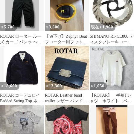
5,700
3,500
1,900
¥
¥
現在 ¥
ROTAR ローター ルー
【値下げ】Zephyr Boat
SHIMANO RT-CL800 デ
ズ カーゴ パンツ ヘリ
フローター用フットポ
ィスクブレーキロータ
ンボーン L ブラック
ンプ
ー 160mm
18,600
13,300
1,050
¥
¥
¥
ROTAR コーデュロイ
ROTAR Leather band
【ROTAR】 半袖Tシ
Padded Swing Top ネイ
wallet レザー バンド ウ
ャツ ホワイト ベビ
ビー M
ォレット
ーオンス M ロゴプリ
ント