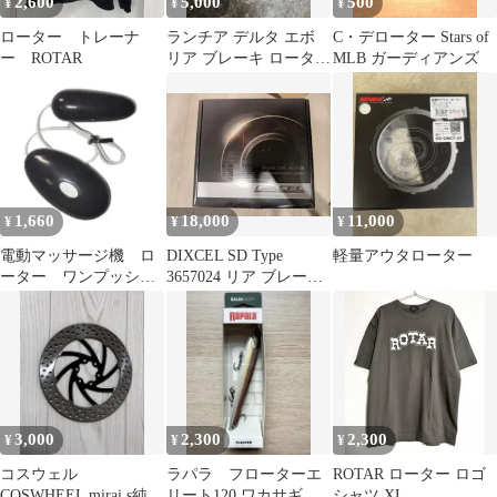
2,600
5,000
500
¥
¥
¥
ローター トレーナ
ランチア デルタ エボ
C・デローター Stars of
ー ROTAR
リア ブレーキ ローター
MLB ガーディアンズ
11mm 3万キロ使用
1,660
18,000
11,000
¥
¥
¥
電動マッサージ機 ロ
DIXCEL SD Type
軽量アウタローター
ーター ワンプッシ
3657024 リア ブレーキ
ュ・ワンアクションの
ローター
ハイパワーローター!
3,000
2,300
2,300
¥
¥
¥
コスウェル
ラパラ フローターエ
ROTAR ローター ロゴ
COSWHEEL mirai s純正
リート120 ワカサギ
シャツ XL