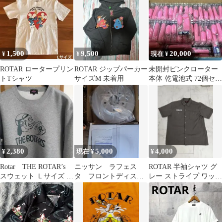
1,500
9,500
20,000
¥
¥
現在 ¥
ROTAR ロータープリン
ROTAR ジップパーカー
未開封ピンクローター
トTシャツ
サイズM 未着用
本体 乾電池式 72個セッ
ト
2,380
5,000
4,000
¥
現在 ¥
¥
Rotar THE ROTAR’s
ニッサン ラフェス
ROTAR 半袖シャツ グ
スウェット Ｌサイズ グ
タ フロントディスク
レー ストライプ ワッペ
レー
ローター未使用
ン