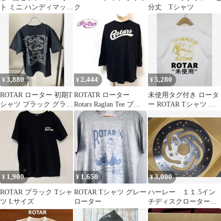
ト ミニ ハンディマッサ
ク
分丈 Tシャツ
ージジャー 電マ 匿名配
送
3,880
2,444
5,280
¥
¥
¥
ROTAR ローター 初期T
ROTATR ローター
未使用タグ付き ロータ
シャツ ブラック グラフ
Rotars Raglan Tee ブラ
ー ROTAR Tシャツ M
ィック
ック 7部袖
★ カンフー オリエンタ
ル
1,900
1,650
3,000
¥
¥
¥
ROTAR ブラック Tシャ
ROTAR Tシャツ グレー
ハーレー １１.5イン
ツ Lサイズ
ローター
チディスクローター
無事故取り外し品