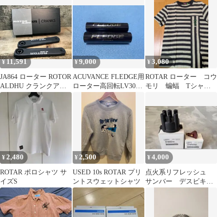
ト
11,591
9,000
3,080
¥
¥
¥
JA864 ローター ROTOR
ACUVANCE FLEDGE用
ROTAR ローター コウ
ALDHU クランクアー
ローター高回転LV30、
モリ 蝙蝠 Tシャ
ム 175mm Φ24用
ハイトルクLV45セット
ツ ボーダー ストラ
イプ ポケット
2,480
2,500
4,000
¥
¥
¥
ROTAR ポロシャツ サ
USED 10s ROTAR プリ
点火系リフレッシュ
イズS
ントスウェットシャツ
サンバー デスビキャ
ップ ローター