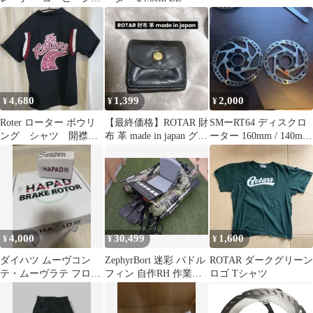
ップ
4,680
1,399
2,000
¥
¥
¥
Roter ローター ボウリ
【最終価格】ROTAR 財
SMーRT64 ディスクロ
ング シャツ 開襟
布 革 made in japan グリ
ーター 160mm / 140mm
半袖 ブラック
ーン アメリカ
セット
4,000
30,499
1,600
¥
¥
¥
ダイハツ ムーヴコン
ZephyrBort 迷彩 パドル
ROTAR ダークグリーン
テ・ムーヴラテ フロン
フィン 自作RH 作業台
ロゴ Tシャツ
トブレーキローター＆
＊直接お取引き限定
ブレーキパッド