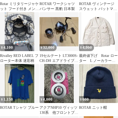
Rotar ミリタリージャケ
ROTAR ワークシャツ
ROTAR ヴィンテージ
ット フード付き メンズ
パンサー 黒豹 日本製
スウェット バットマン
M
風ロゴ 翼ロゴ ML相当
Y2K
4,100
32,000
4,000
¥
¥
¥
Rivalley RED LABEL フ
19セルテート LT3000S-
最終値下げ Rotar ロー
ローター本体 迷彩柄
CH-DH エアドライブロ
ター L ノーカラージ
ーター
ャケット
1,150
4,000
600
¥
¥
¥
ROTAR Tシャツ ブルー
アクアNHP10 ヴィッツ
ROTAR ニット帽
130系 他フロントブレ
ーキローター 左右セッ