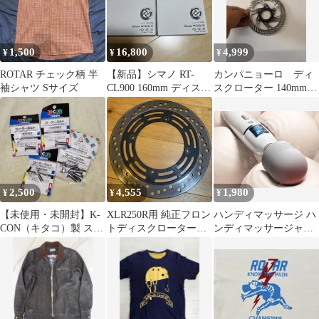
1,500
16,800
4,999
¥
¥
¥
ROTAR チェック柄 半
【新品】シマノ RT-
カンパニョーロ ディ
袖シャツ Sサイズ
CL900 160mm ディスク
スクローター 140mm、
ブレーキローター 2個
160mmセット
2,500
4,555
1,980
¥
¥
¥
【未使用・未開封】K-
XLR250R用 純正フロン
ハンディマッサージ ハ
CON（キタコ）製 スズ
トディスクローター
ンディマッサージャー
キタイプ1ローターボル
MD20
コンパクトバイブ ロー
ト8個セット
ター 肩こり