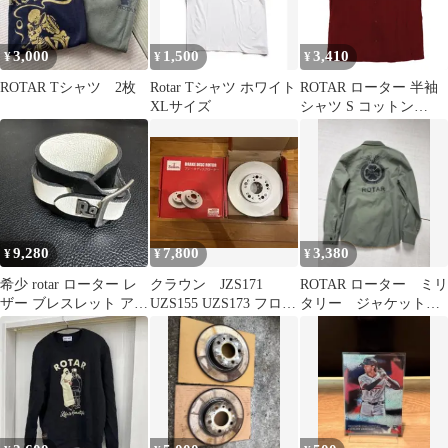
3,000
1,500
3,410
¥
¥
¥
ROTAR Tシャツ 2枚
Rotar Tシャツ ホワイト
ROTAR ローター 半袖
XLサイズ
シャツ S コットン
RED/レッド
9,280
7,800
3,380
¥
¥
¥
希少 rotar ローター レ
クラウン JZS171
ROTAR ローター ミリ
ザー ブレスレット アク
UZS155 UZS173 フロン
タリー ジャケット
セサリー アクセ
トブレーキローター左
シャツ イーグル 10
右
周年