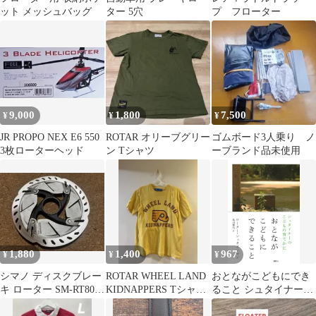
ット メッシュバッグ
ター 5穴
プ フローター
9,000
1,800
7,500
¥
¥
¥
JR PROPO NEX E6 550
ROTAR オリーブグリー
ゴムボード3人乗り ノ
3枚ローターヘッド
ン Tシャツ
ーブランド品未使用
1,880
1,400
967
¥
¥
¥
シマノ ディスクブレー
ROTAR WHEEL LAND
おとながこどもにでき
キ ローター SM-RT800
KIDNAPPERS Tシャツ
ること シュタイナーの
s 160mm
ローター
こどもの育てかた/春秋