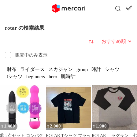
rotar の検索結果
並び替え
販売中のみ表示
財布
ライダース
スカジャン
時計
シャツ
group
tシャツ
腕時計
beginners
hero
1,480
2,000
1,900
¥
¥
¥
⑮ 2点セット コンパク
ROTAR Tシャツ ブラッ
ROTAR ラグラン 七