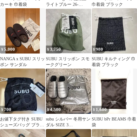
カーキ 巾着袋
ライトブルー 26-
巾着袋 ブラック
27.5cm
5,000
3,750
980
¥
¥
¥
NANGA x SUBU スリッ
SUBU スリッポン スモ
SUBU キルティング 巾
ポン サンダル
ークグリーン
着袋 ブラック
700
4,500
1,600
¥
¥
¥
お値下タグ付き SUBU
subu シルバー 冬用サン
SUBU bPr BEAMS 巾着
シューズバッグ ブラッ
ダル SIZE 3
袋
ク 巾着袋
28.0~29.5cm