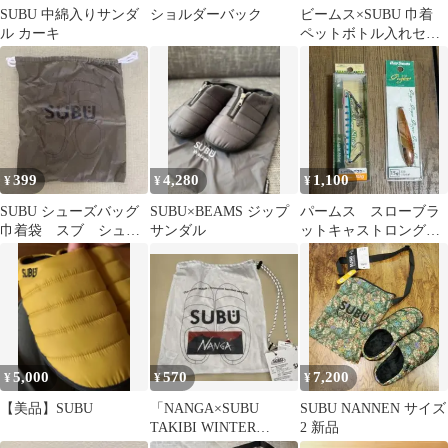
SUBU 中綿入りサンダ
ショルダーバック
ビームス×SUBU 巾着
ル カーキ
ペットボトル入れセッ
ト
399
4,280
1,100
¥
¥
¥
SUBU シューズバッグ
SUBU×BEAMS ジップ
パームス スローブラ
巾着袋 スブ シュー
サンダル
ットキャストロング
ズケース 靴入れ
10g アイビーライン
ギーガ 15g
5,000
570
7,200
¥
¥
¥
【美品】SUBU
「NANGA×SUBU
SUBU NANNEN サイズ
TAKIBI WINTER
2 新品
SANDAL」メッシュ巾