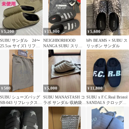
5,200
15,000
5,600
¥
¥
¥
SUBU サンダル 24〜
NEIGHBORHOOD
bPr BEAMS × SUBU ス
25.5㎝ サイズ1 リフレ
NANGA SUBU スリッ
リッポン サンダル
ックスベージュ
ポン ブラック 3
500
5,000
11,800
¥
¥
¥
SUBU シューズバッグ
SUBU MANASTASH コ
SUBU x F.C.Real Bristol
SB-043 リフレックスベ
ラボ サンダル 収納袋付
SANDALS クロッグサ
ージュ
き
ンダル