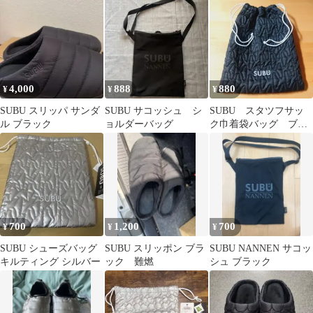
着袋
4,000
888
880
¥
¥
¥
SUBU スリッパ サンダ
SUBU サコッシュ シ
SUBU スタツフサッ
ル ブラック
ョルダーバッグ
ク巾着袋バッグ ブラ
ック キルティング
700
1,200
700
¥
¥
¥
SUBU シューズバッグ
SUBU スリッポン ブラ
SUBU NANNEN サコッ
キルティング シルバー
ック 難燃
シュ ブラック