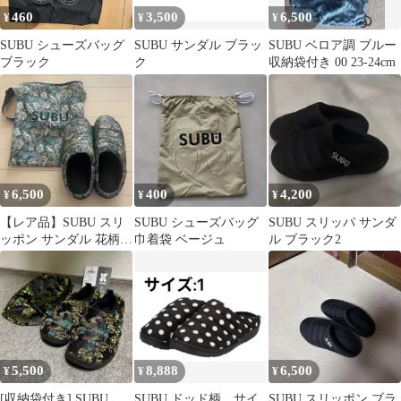
460
3,500
6,500
¥
¥
¥
SUBU シューズバッグ
SUBU サンダル ブラッ
SUBU ベロア調 ブルー
ブラック
ク
収納袋付き 00 23-24cm
6,500
400
4,200
¥
¥
¥
【レア品】SUBU スリ
SUBU シューズバッグ
SUBU スリッパ サンダ
ッポン サンダル 花柄
巾着袋 ベージュ
ル ブラック2
収納袋付き メンズ
5,500
8,888
6,500
¥
¥
¥
[収納袋付き] SUBU
SUBU ドッド柄 サイ
SUBU スリッポン ブラ