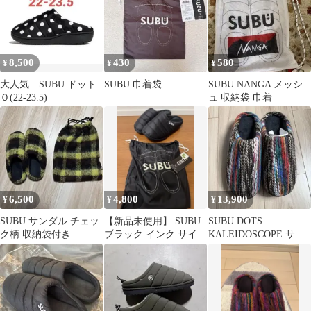
8,500
430
580
¥
¥
¥
大人気 SUBU ドット
SUBU 巾着袋
SUBU NANGA メッシ
０(22-23.5)
ュ 収納袋 巾着
6,500
4,800
13,900
¥
¥
¥
SUBU サンダル チェッ
【新品未使用】 SUBU
SUBU DOTS
ク柄 収納袋付き
ブラック インク サイズ
KALEIDOSCOPE サイ
4
ズ1