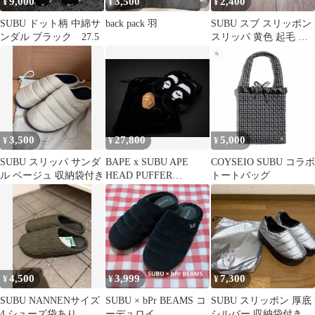
9,000
3,500
2,400
¥
¥
¥
SUBU ドット柄 中綿サ
back pack 羽
SUBU スブ スリッポン
ンダル ブラック 27.5
スリッパ 黄色 起毛 防
寒 撥水 21.0cm
3,500
27,800
5,000
¥
¥
¥
SUBU スリッパ サンダ
BAPE x SUBU APE
COYSEIO SUBU コラボ
ル ベージュ 収納袋付き
HEAD PUFFER
トートバッグ
SANDALS
4,500
3,999
7,300
¥
¥
¥
SUBU NANNENサイズ
SUBU × bPr BEAMS コ
SUBU スリッポン 厚底
4 シューズ袋あり
ーデュロイ
シルバー 収納袋付き