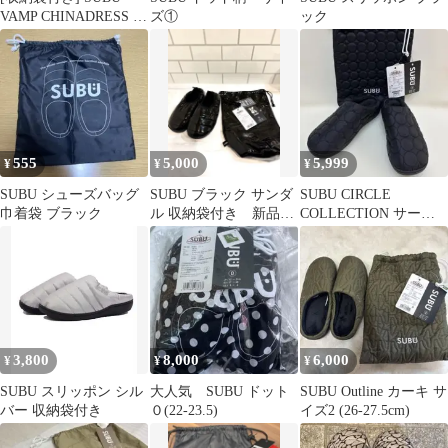
VAMP CHINADRESS チ
ズ①
ック
ャイナドレス
555
5,000
5,999
¥
¥
¥
SUBU シューズバッグ
SUBU ブラック サンダ
SUBU CIRCLE
巾着袋 ブラック
ル 収納袋付き 新品未
COLLECTION サーク
使用
ルコレクション ブラッ
ク
3,800
8,000
6,000
¥
¥
¥
SUBU スリッポン シル
大人気 SUBU ドット
SUBU Outline カーキ サ
バー 収納袋付き
０(22-23.5)
イズ2 (26-27.5cm)