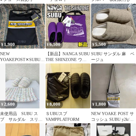
1,900
6,500
5,500
¥
¥
¥
NEW
【新品】NANGA SUBU
SUBU サンダル 麻 ベ
YOAKEPOST✕SUBU
THE SHINZONE ￼ウィ
ージュ
ショルダーバッグ
ンターサンダル
2,600
8,000
1,800
¥
¥
¥
未使用品 SUBU ス
ＳUBUスブ
NEW YOAKE POST サ
ブ サルダル スリッ
VAMPPLATFORM
コッシュ SUBU y2k/夜
ポン マルチカラー
明け終の劇kyne
26〜27.5㎝