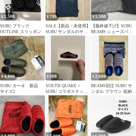
2,500
790
1,500
¥
¥
¥
SUBU ブラック
SALE【新品・未使用】
【最終値下げ】SUBU
OUTLINE スリッポン
SUBU サンダルのサコ
BEAMS シューズバッ
ッシュ ブラック タグ
グ 巾着袋 2点セット
付
4,800
300
2,600
¥
¥
¥
SUBU カーキ 新品
YOUTH QUAKE ×
BEAMS別注 SUBU サ
サイズ2
SUBU コラボステッカ
ンダル ブラウン 収納袋
ー
付き