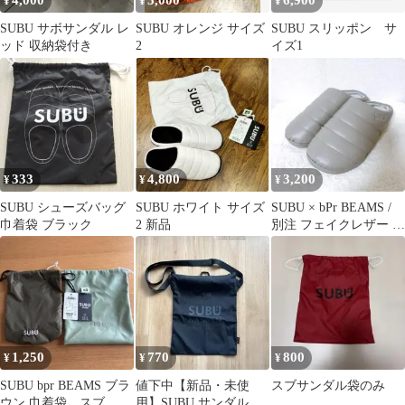
4,000
5,000
6,900
¥
¥
¥
SUBU サボサンダル レ
SUBU オレンジ サイズ
SUBU スリッポン サ
ッド 収納袋付き
2
イズ1
333
4,800
3,200
¥
¥
¥
SUBU シューズバッグ
SUBU ホワイト サイズ
SUBU × bPr BEAMS /
巾着袋 ブラック
2 新品
別注 フェイクレザー サ
ンダル
1,250
770
800
¥
¥
¥
SUBU bpr BEAMS ブラ
値下中【新品・未使
スブサンダル袋のみ
ウン 巾着袋 スブ シ
用】SUBU サンダルの