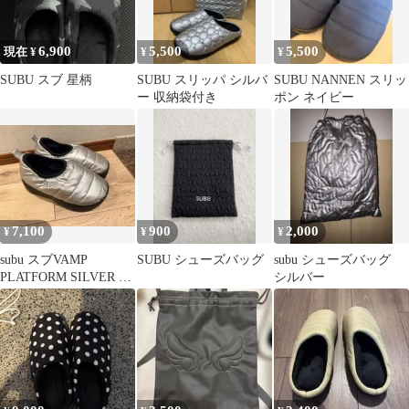
6,900
5,500
5,500
現在 ¥
¥
¥
SUBU スブ 星柄
SUBU スリッパ シルバ
SUBU NANNEN スリッ
ー 収納袋付き
ポン ネイビー
7,100
900
2,000
¥
¥
¥
subu スブVAMP
SUBU シューズバッグ
subu シューズバッグ
PLATFORM SILVER 厚
シルバー
底 23㎝-24㎝