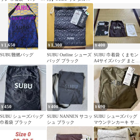
ューズバッグ
サコッシュ ブラック
1,650
1,300
400
¥
¥
¥
SUBU難燃バッグ
SUBU Outline シューズ
SUBU 巾着袋 くまモン
バッグ ブラック
A4サイズバッグ まとめ
売り
450
400
690
¥
¥
¥
SUBU シューズバッグ
SUBU NANNEN サコッ
SUBU シューズバッグ
巾着袋 ブラック
シュ ブラック
マウンテンカーキ サイ
ズ3