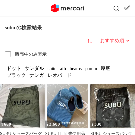
subu の検索結果
並び替え
販売中のみ表示
ドット
サンダル
厚底
suite
afb
beams
pamm
ブラック
ナンガ
レオパード
600
3,600
330
¥
¥
¥
SUBU シューズバッグ
SUBU Light 未使用品
SUBU シューズバッグ