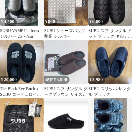
4,500
800
6,000
¥
¥
¥
SUBU VAMP Platform
SUBU シューズバッグ
SUBU スブ サンダル ド
シルバー 26〜7cm
靴袋 シルバー
ット ブラック キルティ
ング
20,000
3,900
3,980
¥
現在 ¥
¥
The Black Eye Patch x
SUBU スブ サンダル ダ
SUBU スリッパ サンダ
SUBU コーデュロイサ
ークブラウン サイズ2
ル ブラック
ンダル