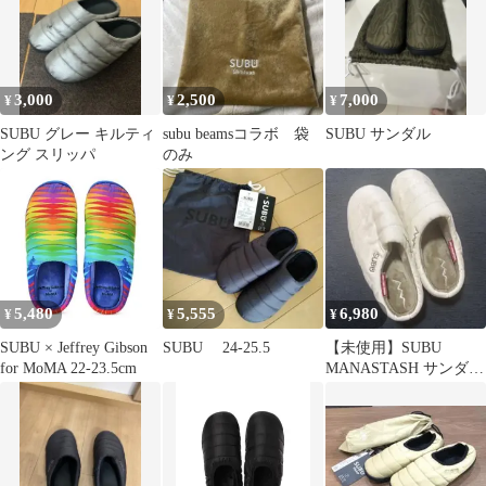
3,000
2,500
7,000
¥
¥
¥
SUBU グレー キルティ
subu beamsコラボ 袋
SUBU サンダル
ング スリッパ
のみ
5,480
5,555
6,980
¥
¥
¥
SUBU × Jeffrey Gibson
SUBU 24-25.5
【未使用】SUBU
for MoMA 22-23.5cm
MANASTASH サンダル
サイズ3