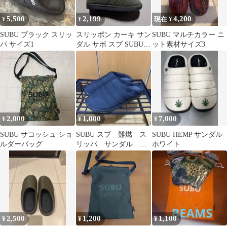
5,500
2,199
4,200
¥
¥
現在 ¥
SUBU ブラック スリッ
スリッポン カーキ サン
SUBU マルチカラー ニ
パ サイズ1
ダル サボ スブ SUBU
ット素材サイズ3
靴 スニーカー
2,000
1,000
7,000
¥
¥
¥
SUBU サコッシュ ショ
SUBU スブ 難燃 ス
SUBU HEMP サンダル
ルダーバッグ
リッパ サンダル 裏
ホワイト
起毛 冬用 アウトド
アシューズ
2,500
1,200
1,100
¥
¥
¥