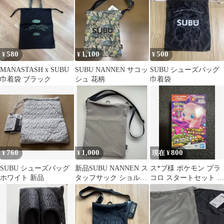
580
1,100
500
¥
¥
¥
MANASTASH x SUBU
SUBU NANNEN サコッ
SUBU シューズバッグ
巾着袋 ブラック
シュ 花柄
巾着袋
760
1,000
800
¥
¥
現在 ¥
SUBU シューズバッグ
新品SUBU NANNEN ス
ス*ブ様 ポケモン プラ
ホワイト 新品
タッフサック ショルダ
コロ スタートセット 06
ーバッグ サコッシュ
ミュウ