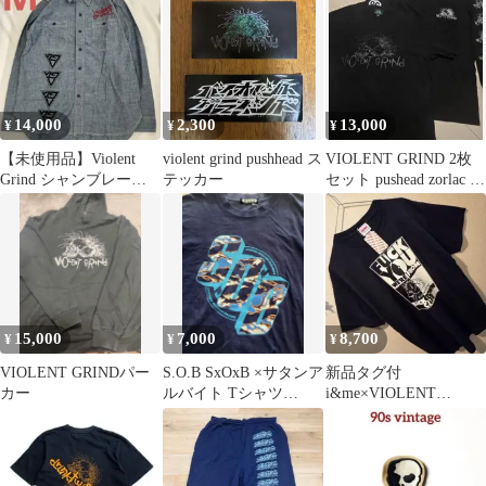
14,000
2,300
13,000
¥
¥
¥
【未使用品】Violent
violent grind pushhead ス
VIOLENT GRIND 2枚
Grind シャンブレーシ
テッカー
セット pushead zorlac パ
ャツ M
スヘッド
15,000
7,000
8,700
¥
¥
¥
VIOLENT GRINDパー
S.O.B SxOxB ×サタンア
新品タグ付
カー
ルバイト Tシャツ
i&me×VIOLENT
VIOLENT GRIND
GRIND トリプルコラボ
T 黒 M