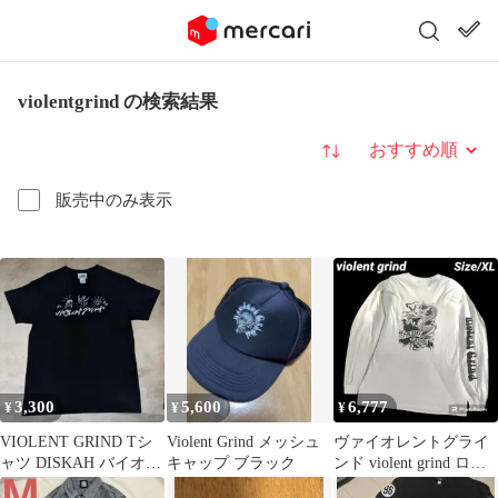
violentgrind の検索結果
並び替え
販売中のみ表示
3,300
5,600
6,777
¥
¥
¥
VIOLENT GRIND Tシ
Violent Grind メッシュ
ヴァイオレントグライ
ャツ DISKAH バイオレ
キャップ ブラック
ンド violent grind ロンT
ントグラインド
長袖 Tシャツ 白