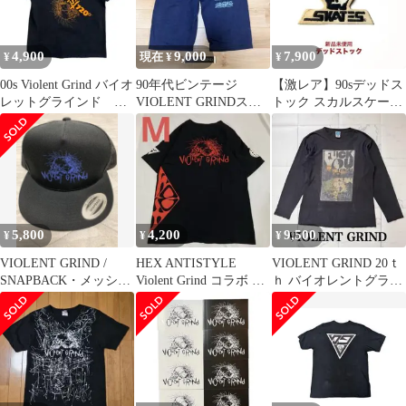
4,900
9,000
7,900
¥
現在 ¥
¥
00s Violent Grind バイオ
90年代ビンテージ
【激レア】90sデッドス
レットグラインド T
VIOLENT GRINDスウ
トック スカルスケーツ
シャツ フェード
ェットスケートパンツ
ワッペン バイオレント
ネイビー L
グラインド
5,800
4,200
9,500
¥
¥
¥
VIOLENT GRIND /
HEX ANTISTYLE
VIOLENT GRIND 20ｔ
SNAPBACK・メッシュ
Violent Grind コラボ T
ｈ バイオレントグライ
キャップ
シャツ M
ンド パスヘッド ロンＴ