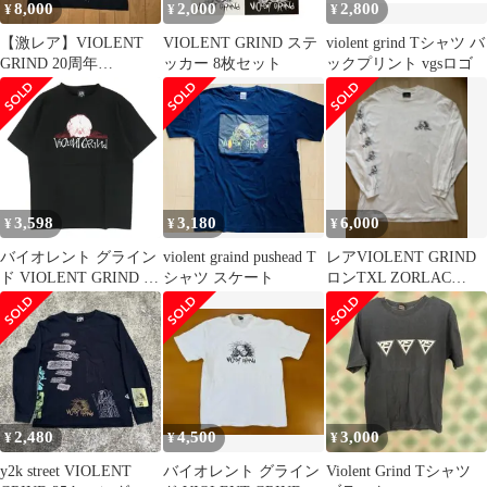
8,000
2,000
2,800
¥
¥
¥
【激レア】VIOLENT
VIOLENT GRIND ステ
violent grind Tシャツ バ
GRIND 20周年
ッカー 8枚セット
ックプリント vgsロゴ
PUSHEAD パスヘッド
3,598
3,180
6,000
¥
¥
¥
バイオレント グライン
violent graind pushead T
レアVIOLENT GRIND
ド VIOLENT GRIND フ
シャツ スケート
ロンTXL ZORLAC
ロント プリント ロゴ
skullskates
半袖 Tシャツ ブラック
系 L【極上美品】【中
古】
2,480
4,500
3,000
¥
¥
¥
y2k street VIOLENT
バイオレント グライン
Violent Grind Tシャツ