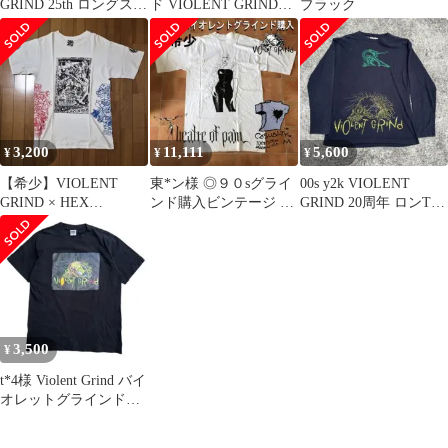
GRIND 25th ロングスリ
ド VIOLENT GRIND
ブラック
ーブT
ロゴTシャツ
3,200
11,111
5,600
¥
¥
¥
【希少】VIOLENT
東*ン様 ◎９０sグライ
00s y2k VIOLENT
GRIND × HEX
ンド購入ビンテージ デ
GRIND 20周年 ロンT M
ANTISTYLE コラボT
ッドストック theater of
ゾーラック
3,500
¥
t*4様 Violent Grind バイ
オレットグラインド
Tシャツ 古着