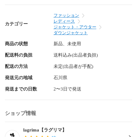
秋?真冬?春先まで活躍

ストレッチで動きやすく、通勤・送迎・旅行などデイリーに
最適

ファッション
首元まで暖かいフード×ハイネック

レディース
カテゴリー
ジャケット・アウター
お手入れについて

ダウンジャケット
商品の状態
新品、未使用
手洗い不可

配送料の負担
送料込み(出品者負担)
ご注意いただきたい事

配送の方法
未定(出品者が手配)
モニター環境により色味が異なる場合があります。

中わた特性上、着用・保管時に片寄りが生じる場合がありま
発送元の地域
石川県
す（軽くほぐして均してください）。

発送までの日数
2〜3日で発送
雨や雪に濡れた場合は乾いた布で水気を取り、風通しの良い
場所で十分に乾燥させてください。

こんな時・こんなシーンにおすすめ

ショップ情報
旅行 お出かけ 普段使い 通勤 通学 ウォーキング 子どもの送迎

lagrima【ラグリマ】
贈り物として
