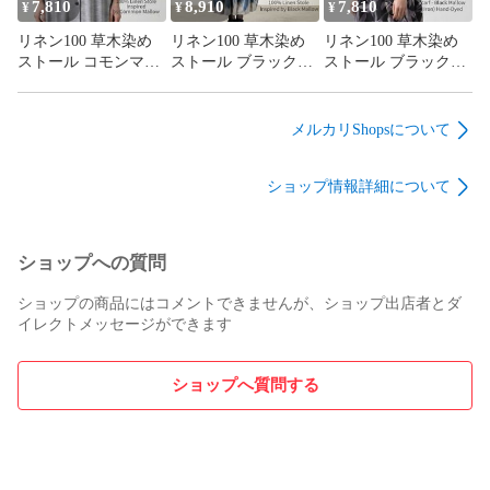
M

7,810
8,910
7,810
¥
¥
¥
リネン100 草木染め
リネン100 草木染め
リネン100 草木染め
肩幅

ストール コモンマロ
ストール ブラックマ
ストール ブラックマ
41

ー手染め ヨーロッパ
ロー手染め ヨーロッ
ロー手染め ヨーロッ
リネン イエロー レデ
パリネン グレージュ
パリネン チャコール
裄丈

ィース 春夏 日本製 S
レディース 春夏 日本
レディース 春夏 日本
メルカリShopsについて
--

製 L
製 S
ショップ情報詳細について
身幅

48

袖丈

ショップへの質問
59

ショップの商品にはコメントできませんが、ショップ出店者とダ
イレクトメッセージができます
着丈

80

ショップへ質問する
袖幅

18

表記サイズ
