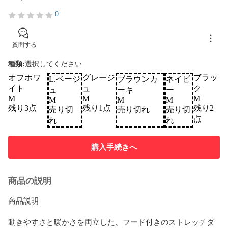
0
質問する
種類
:
選択してください
オフホワ
グレージ
ブラッ
L.ベージ
ブラウンカ
ネイビ
イト
ュ
ク
ュ
ーキ
ー
M
M
M
M
M
M
残り3点
残り1点
残り2
売り切
売り切れ
売り切
点
れ
れ
購入手続きへ
商品の説明
商品説明

動きやすさと暖かさを両立した、フード付きのストレッチダ