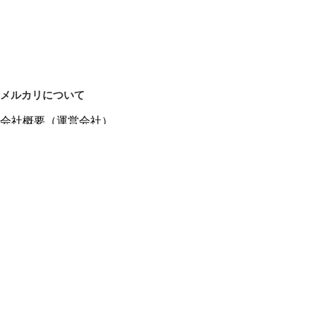
なし

【コピー】

動きやすく、暖かく。

冬を軽やかにまとうストレッチダウン。
メルカリについて
会社概要（運営会社）
採用情報
プレスリリース
公式ブログ
プレスキット
メルカリUS
メルカリShops
m department（エムデパ）
ヘルプ
ヘルプセンター（ガイド・お問い合わせ）
メルカリShopsでショップを開設する
メルカリShops ショップ管理画面にログイン
メルカリShops出店者向けガイド