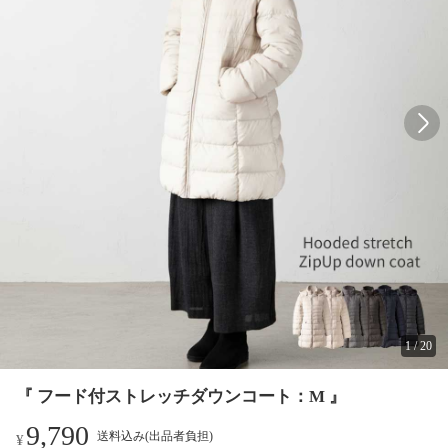
1
/
20
『 フード付ストレッチダウンコート：M 』
9,790
送料込み(出品者負担)
¥