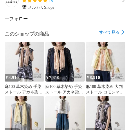
18
メルカリShops
クリスマスプレゼント 誕生日プレゼント 敬老の日 ギフト 母
の日 記念日 冬ギフト ラッピング

フォロー
寒さ対策として

すべて見る
このショップの商品
防寒対策 あったか 軽量アウター 高保温 ダウンコート フード
付き

関連キーワード

ダウンコート レディース フード付き ストレッチ ダウン ミド
ル丈 キルティング ジップポケット 通勤 旅行

8,910
7,810
8,910
¥
¥
¥
軽い 暖かい 保温 防寒 秋冬 春先 きれいめ 大人カジュアル 体
麻100 草木染め 手染
麻100 草木染め 手染
麻100 草木染め 大判
型カバー 40代 50代 60代 ギフト プレゼント

ストール アカネ染め
ストール アカネ染め
ストール コモンマロ
ヨーロッパリネン ピ
ヨーロッパリネン ピ
ー ヨーロッパリネン
ンク レディース 春夏
ンク レディース 春夏
イエロー レディース
日本製 L
日本製 S
ショール 日本製 L
【Spec】

サイズ（cm）
