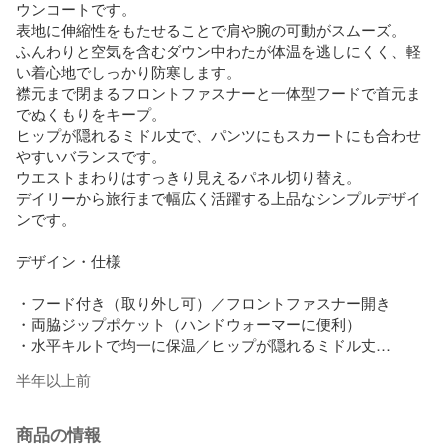
ウンコートです。

表地に伸縮性をもたせることで肩や腕の可動がスムーズ。

ふんわりと空気を含むダウン中わたが体温を逃しにくく、軽
い着心地でしっかり防寒します。

襟元まで閉まるフロントファスナーと一体型フードで首元ま
でぬくもりをキープ。

ヒップが隠れるミドル丈で、パンツにもスカートにも合わせ
やすいバランスです。

ウエストまわりはすっきり見えるパネル切り替え。

デイリーから旅行まで幅広く活躍する上品なシンプルデザイ
ンです。

デザイン・仕様

・フード付き（取り外し可）／フロントファスナー開き

・両脇ジップポケット（ハンドウォーマーに便利）

・水平キルトで均一に保温／ヒップが隠れるミドル丈

・軽量仕立て　裏地付き

半年以上前
着用シーズン・着用感

商品の情報