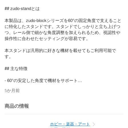
## zudo-standとは

本製品は、zudo-blockシリーズを60°の固定角度で支えること
に特化したスタンドです。スタンドでしっかりと立ち上げつ
つ、レール側で細かな角度調整を加えられるため、視認性や
操作性に合わせたセッティングが容易です。

本スタンドは汎用的に好きな機材を載せてもご利用可能で
す。

## 主な特徴

- 60°の安定した角度で機材をサポート

- ツールレス組み立て（パネルの差し込みのみ）

5か月前
- 3Dプリンター製で軽量かつ丈夫

- 簡単に畳めて携帯性が高い

商品の情報
## パネルカスタマイズについて

本製品はパネルを自由にカスタマイズすることが可能です。
ホビー・楽器・アート