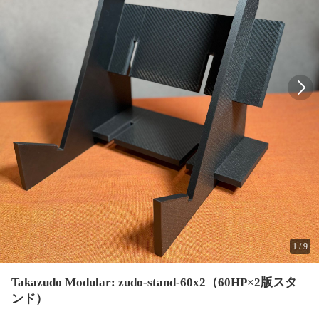
1
/
9
Takazudo Modular: zudo-stand-60x2（60HP×2版スタ
ンド）