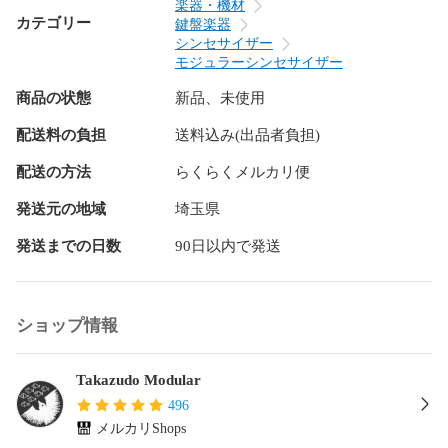
以下Webサイトより、パネル毎のカラーを選択できる仕組み
楽器・機材
を用意しています。

カテゴリー
鍵盤楽器
シンセサイザー
https://panels.takazudomodular.com/

モジュラーシンセサイザー
商品の状態
新品、未使用
カスタマイズを希望の方は、上記Webサイトにてお好きなパ
ネルの組み合わせを選択し、発行されるメッセージとURLを
配送料の負担
送料込み(出品者負担)
メモしてください。購入時に「パネルカスタム」を選択し、
メッセージとURLをお送り下さい。パネルカスタマイズは無
配送の方法
らくらくメルカリ便
料で承っております。

発送元の地域
埼玉県
## 納期について

発送までの日数
90日以内で発送
こちらの商品は、オーダーを承った後、以下の工程でパネル
を製造します。

ショップ情報
- オーダー時点で在庫があればそのまま梱包

- 在庫が無い場合はプリント

Takazudo Modular
概ね半月〜1ヶ月ほどを見込んで頂ければと存じます。3Dプ
496
リント商品については、大抵の場合、基本カラーの素材はプ
メルカリShops
リントして準備しており、ストックがある場合は2〜3日で発