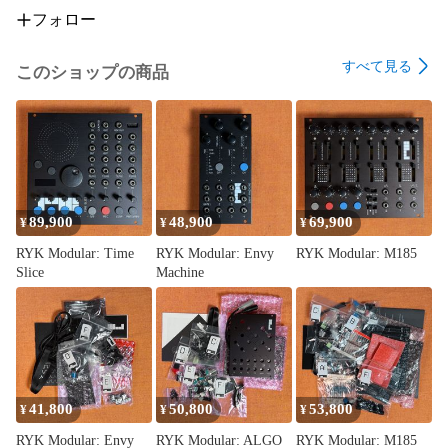
送可能です。納期が気になる方は、事前にお問い合わせの
フォロー
上、ご購入頂けますようお願い致します。

すべて見る
このショップの商品
---

この商品説明は、以下当店Webサイトの簡略版です。

併せてご確認頂けると幸いです。

Takazudo Modular: zudo-stand紹介

https://takazudomodular.com/products/zudo-stand-intro/

89,900
48,900
69,900
¥
¥
¥
---

RYK Modular: Time
RYK Modular: Envy
RYK Modular: M185
Slice
Machine
#モジュラーシンセ #モジュラーシンセサイザー 
#modularsynthesizer
41,800
50,800
53,800
¥
¥
¥
RYK Modular: Envy
RYK Modular: ALGO
RYK Modular: M185