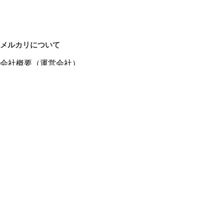
メルカリについて
会社概要（運営会社）
採用情報
プレスリリース
公式ブログ
プレスキット
メルカリUS
メルカリShops
m department（エムデパ）
ヘルプ
ヘルプセンター（ガイド・お問い合わせ）
メルカリShopsでショップを開設する
メルカリShops ショップ管理画面にログイン
メルカリShops出店者向けガイド
お問い合わせ一覧
フリーワードから商品をさがす