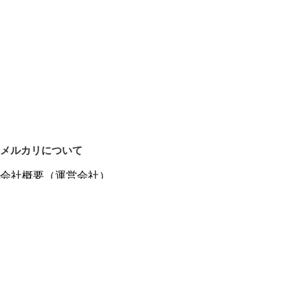
メルカリについて
会社概要（運営会社）
採用情報
プレスリリース
公式ブログ
プレスキット
メルカリUS
メルカリShops
m department（エムデパ）
ヘルプ