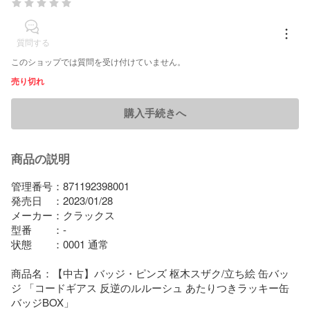
質問する
このショップでは質問を受け付けていません。
売り切れ
購入手続きへ
商品の説明
管理番号：871192398001

発売日　：2023/01/28

メーカー：クラックス

型番　　：-

状態　　：0001 通常

商品名：【中古】バッジ・ピンズ 枢木スザク/立ち絵 缶バッ
ジ 「コードギアス 反逆のルルーシュ あたりつきラッキー缶
バッジBOX」
