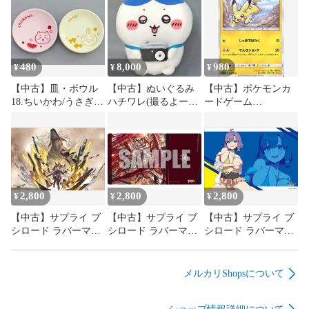
480
8,000
980
¥
¥
¥
【中古】皿・ボウル
【中古】ぬいぐるみ
【中古】ポケモンカ
18.ちいかわ/うさぎ
ハチワレ(撮るよー
ードゲーム
豆皿セット 「エニマ
ッ!!!) 超BIGぬいぐる
013/051[C]：ピカチュ
イくじ ちいかわ ～ち
み 「ちいかわ ハチワ
ウ
いかわと夏の思い出
レだらけくじ」 A賞
～」
2,800
2,800
2,800
¥
¥
¥
【中古】サプライ ブ
【中古】サプライ ブ
【中古】サプライ ブ
シロード ラバーマッ
シロード ラバーマッ
シロード ラバーマッ
トコレクション V2
トコレクション V2
トコレクション V2
Vol.2123 グランブル
Vol.2118 カードファ
Vol.2112 ぬきたし
ーファンタジー『ガ
イト!! ヴァンガード
THE
メルカリShopsについて
レヲン』
『星輝兵 カオスブレ
ANIMATION『畔美
イカー・ドラゴン』
岬』