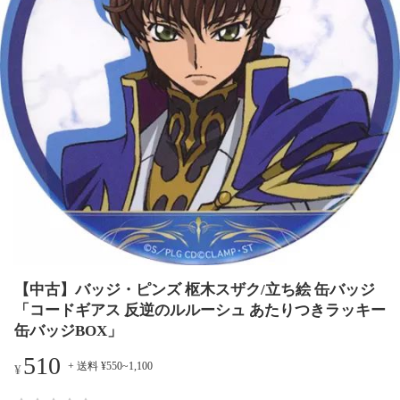
【中古】バッジ・ピンズ 枢木スザク/立ち絵 缶バッジ
「コードギアス 反逆のルルーシュ あたりつきラッキー
缶バッジBOX」
510
+ 送料 ¥550~1,100
¥