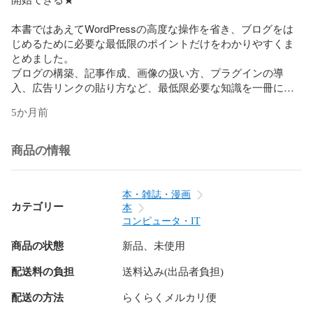
本書ではあえてWordPressの高度な操作を省き、ブログをは
じめるために必要な最低限のポイントだけをわかりやすくま
とめました。

ブログの構築、記事作成、画像の扱い方、プラグインの導
入、広告リンクの貼り方など、最低限必要な知識を一冊に凝
縮しています。

5か月前
「とりあえずブログをはじめてみたい!」という悩みを、この
一冊で解消できます。

商品の情報
★最初はお金をかけずにはじめられる★

本・雑誌・漫画
本書ではLocalという無料ツールを使い、パソコンの中に練習
カテゴリー
本
用ブログを作ります。

コンピュータ・IT
本番のサーバー契約やドメイン取得は後から行うので、最初
商品の状態
新品、未使用
にお金を払う必要がありません。

ブログが完成してから契約する流れのため、初心者が感じや
配送料の負担
送料込み(出品者負担)
すい

・途中で失敗したらどうしよう

配送の方法
らくらくメルカリ便
・お金だけかかって終わったら困る
