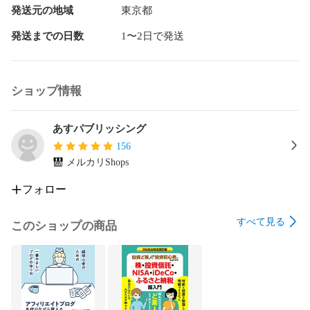
という不安を大きく減らせます。

発送元の地域
東京都
発送までの日数
1〜2日で発送
★初心者でも迷わないやさしい解説★

オールカラーの紙面とわかりやすい画面説明で、どこをクリ
ショップ情報
ックすればよいかがひと目でわかります。

専門用語はできるだけ使わず、パソコンが得意ではない方で
も読み進めやすい構成なので、はじめての方でも挫折しにく
あすパブリッシング
い内容になっています。
156
メルカリShops
フォロー
すべて見る
このショップの商品