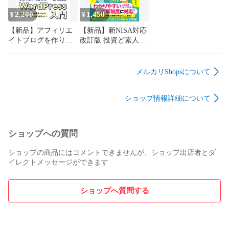
2,200
1,450
¥
¥
【新品】アフィリエ
【新品】新NISA対応
イトブログを作りな
改訂版 投資ど素人が
がら覚えるWordPress
投資初心者になるた
入門【公式通販】
めの株・ 投資信託・
NISA・iDeCo・ふる
メルカリShopsについて
さと納税 超入門【公
式通販】
ショップ情報詳細について
ショップへの質問
ショップの商品にはコメントできませんが、ショップ出店者とダ
イレクトメッセージができます
ショップへ質問する