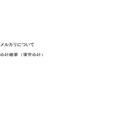
メルカリについて
会社概要（運営会社）
採用情報
プレスリリース
公式ブログ
プレスキット
メルカリUS
メルカリShops
m department（エムデパ）
ヘルプ
ヘルプセンター（ガイド・お問い合わせ）
メルカリShopsでショップを開設する
メルカリShops ショップ管理画面にログイン