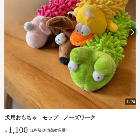
1
/
20
犬用おもちゃ モップ ノーズワーク
1,100
送料込み(出品者負担)
¥