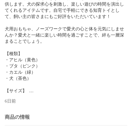
供します。犬の探求心を刺激し、楽しい遊びの時間を演出し
てくれるアイテムです。自宅で手軽にできる知育トイとし
て、飼い主の皆さまにもご好評をいただいています！

犬用おもちゃ、ノーズワークで愛犬の心と体を元気にしませ
んか？愛犬と一緒に楽しい時間を過ごすことで、絆も一層深
まることでしょう。  

【種類】  

・アヒル（黄色）

・ブタ（ピンク）

・カエル（緑）

・犬（茶色）

【サイズ】  

縦約20cm

6日前
横約8cm
商品の情報