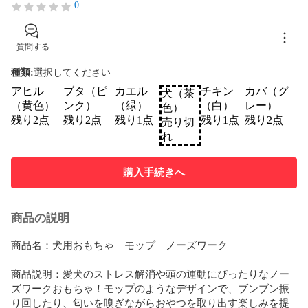
0
質問する
種類
:
選択してください
アヒル
ブタ（ピ
カエル
チキン
カバ（グ
犬（茶
（黄色）
ンク）
（緑）
（白）
レー）
色）
残り2点
残り2点
残り1点
残り1点
残り2点
売り切
れ
購入手続きへ
商品の説明
商品名：犬用おもちゃ　モップ　ノーズワーク  

商品説明：愛犬のストレス解消や頭の運動にぴったりなノー
ズワークおもちゃ！モップのようなデザインで、ブンブン振
り回したり、匂いを嗅ぎながらおやつを取り出す楽しみを提