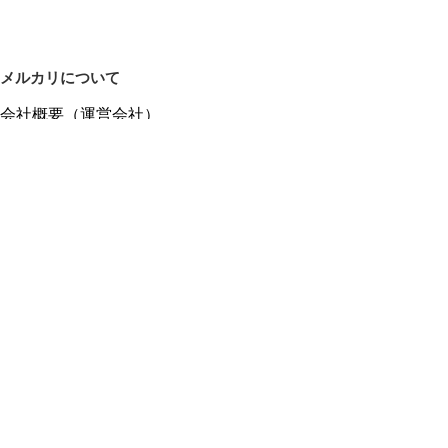
メルカリについて
会社概要（運営会社）
採用情報
プレスリリース
公式ブログ
プレスキット
メルカリUS
メルカリShops
m department（エムデパ）
ヘルプ
ヘルプセンター（ガイド・お問い合わせ）
メルカリShopsでショップを開設する
メルカリShops ショップ管理画面にログイン
メルカリShops出店者向けガイド
お問い合わせ一覧
フリーワードから商品をさがす
プライバシーと利用規約