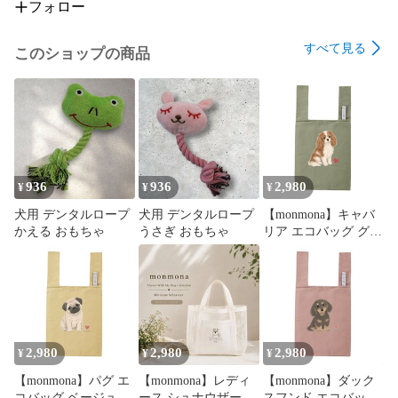
フォロー
すべて見る
このショップの商品
936
936
2,980
¥
¥
¥
犬用 デンタルロープ
犬用 デンタルロープ
【monmona】キャバ
かえる おもちゃ
うさぎ おもちゃ
リア エコバッグ グリ
ーン
2,980
2,980
2,980
¥
¥
¥
【monmona】パグ エ
【monmona】レディ
【monmona】ダック
コバッグ ベージュ
ース シュナウザー メ
スフンド エコバッグ