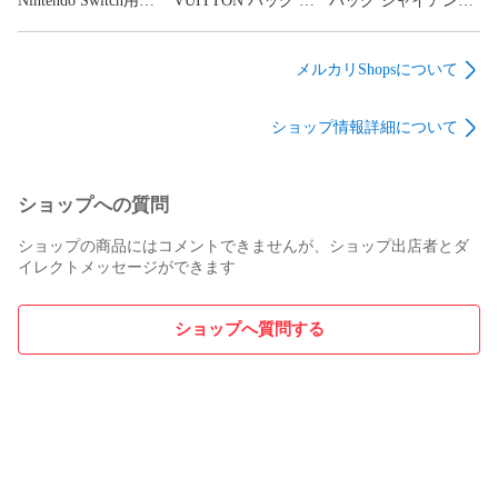
Nintendo Switch用ゲ
VUITTON バッグ モ
バッグ ジャイアント
能は生活防水程度とお考えください。

ームソフト ポケモン
ノグラム・アンプラ
モノグラム/モノグラ
________________________________________

レジェンズ ZA
ント ネヴァーフル
ム リバース オンザゴ
3. 色味について

MM トゥルトレール
ーGM M44576 旧型
メルカリShopsについて
M45686 保存袋付き
NZ3129 ダブルハンド
美品 → 2312LM001
ル → 2402LM001
撮影環境・お使いのモニター設定等により、実際の色味と異
ショップ情報詳細について
なる場合がございます。

※色のイメージ違いによる返品はお受けできません。

________________________________________

4. 梱包・発送について

ショップへの質問
ショップの商品にはコメントできませんが、ショップ出店者とダ
商品は緩衝材を詰めた段ボールで丁寧に梱包・発送いたしま
イレクトメッセージができます
す。

環境保護の観点から、一部リサイクル資材（再利用エアーク
ッションなど）を使用する場合がございます。

ショップへ質問する
発送方法・送料は商品ページの記載内容に準じます。

________________________________________

5. お受け取りについて

静岡市内の弊社倉庫での直接お受け取りも可能です（要事前
連絡・営業時間内対応）。

※モールの規約により、直接受け取りが不可の場合は配送対応