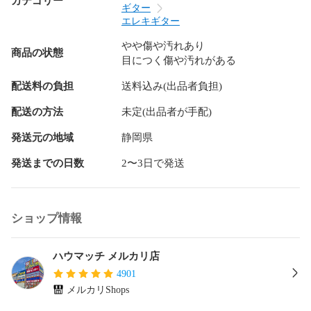
カテゴリー
ギター
この度は当店の商品をご覧いただき、誠にありがとうござい
エレキギター
ます。

やや傷や汚れあり
商品の状態
目につく傷や汚れがある
当店はリユースショップとして、「まだ使える価値あるモ
ノ」を次のお客様へお届けすることを目的に、日々取り組ん
配送料の負担
送料込み(出品者負担)
でおります。

中古品を安心してお迎えいただくために、以下の内容をご確
配送の方法
未定(出品者が手配)
認のうえご購入をお願いいたします。

発送元の地域
静岡県
________________________________________

発送までの日数
2〜3日で発送
1. 商品の状態について

1-1. 一般商品

弊社はリユース（中古）品を取り扱う店舗です。

ショップ情報
未開封・未使用表記の商品も、一度お客様の手に渡ったお品
を再販売しております。

※購入時期・使用頻度などの詳細は不明です。

ハウマッチ メルカリ店
※未使用品でも保管・展示に伴うスレや小キズ等が見られる場
4901
合がございます。

メルカリShops
※記載のない見落としがあった場合でも、現品を優先とさせて