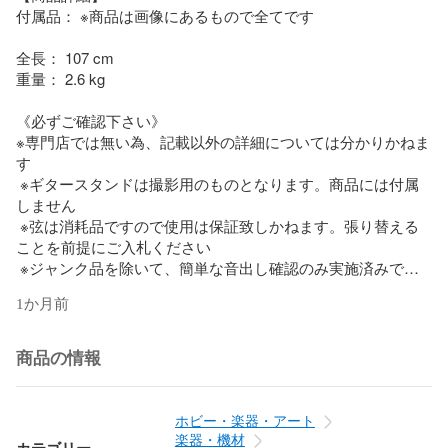
付属品： ※商品は画像にあるもので全てです 

全長： 107 cm 

重量： 2.6 kg 

《必ずご確認下さい》

※専門店では無い為、記載以外の詳細については分かりかねま
す  

 ※ギタースタンドは撮影用のものとなります。商品には付属
しません  

 ※弦は消耗品ですので使用は保証致しかねます。張り替える
ことを前提にご入札ください  

 ※ジャンク品を除いて、簡単な音出し確認のみ実施済みで
す。専門店でない為、音質等詳細な部分までは確認できてお
1か月前
りません  

【状態・その他備考】

商品の情報
 微スレや小さい凹み・金属部分のくすみがみられますが、状
態は良好となります。

ソフトケースに経年汚れなど使用感がございます。

ホビー・楽器・アート
おまけで弦をおつけいたします。(未使用品・中古品混在)

楽器・機材