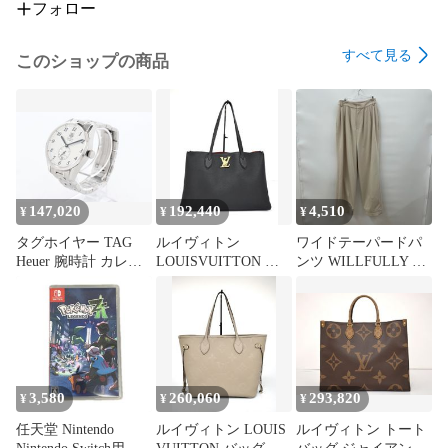
いただきます。

フォロー
1-2. まとめ商品（セット販売品）

すべて見る
このショップの商品
複数商品をまとめた販売品です。

各商品の状態確認は行っておらず、付属品の欠品・破損・混
在がある場合がございます。

内容や状態に関する個別のご質問にはお答えいたしかねま
す。

________________________________________

2. 付属品・消耗品について

147,020
192,440
4,510
¥
¥
¥
・撮影時に使用した定規・ハンガー・台車などは商品に含ま
タグホイヤー TAG
ルイヴィトン
ワイドテーパードパ
れません。

Heuer 腕時計 カレラ
LOUISVUITTON ト
ンツ WILLFULLY ウ
・商品画像に写っていない付属品の欠品を理由とした返品は
キャリバー6 ヘリテ
ートバッグ ロックミ
ィルフリー Free
お受けできません。

ージ
ー・ショッパー ノワ
・液漏れのあるリモコン類はおまけ扱いとなります。

WAS2111RAT4509 メ
ール M57345 FL0291
　※こちらを理由とした返品はお受けできません。

ンズ 自動巻 SS 2針
レディース 保存袋付
・電池・バッテリー・ランプなどの消耗品は保証対象外で
スモセコ デイト 美品
き → 2306LM006
→ 2308LM002
す。

・電池は付属していない場合がございますので、別途ご用意
3,580
260,060
293,820
¥
¥
¥
ください。

任天堂 Nintendo
ルイヴィトン LOUIS
ルイヴィトン トート
・防水仕様の時計などは電池交換済みの場合があり、防水性