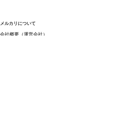
メルカリについて
会社概要（運営会社）
採用情報
プレスリリース
公式ブログ
プレスキット
メルカリUS
メルカリShops
m department（エムデパ）
ヘルプ
ヘルプセンター（ガイド・お問い合わせ）
メルカリShopsでショップを開設する
メルカリShops ショップ管理画面にログイン
メルカリShops出店者向けガイド
お問い合わせ一覧
フリーワードから商品をさがす
プライバシーと利用規約