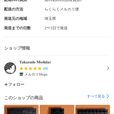
## カラーバリエーション

配送の方法
らくらくメルカリ便
Iromihon-ACRシリーズは全7色展開です。

発送元の地域
埼玉県
- GlassCyan（ガラスシアン）

発送までの日数
2〜3日で発送
- Lime（ライム）← こちらの商品

- Orange（オレンジ）

- Pink（ピンク）

- Red（レッド）

ショップ情報
- OceanBlue（オーシャンブルー）

- Shadow（シャドー）

Takazudo Modular
各色にSセット（小: 1HP〜6HP）とLセット（大: 8HP〜
496
20HP）をご用意しています。

メルカリShops
---

フォロー
この商品説明は、以下当店Webサイトの簡略版です。

すべて見る
このショップの商品
併せてご確認いただけると幸いです。

Takazudo Modular: ブランクパネル: Iromihon-ACR紹介
