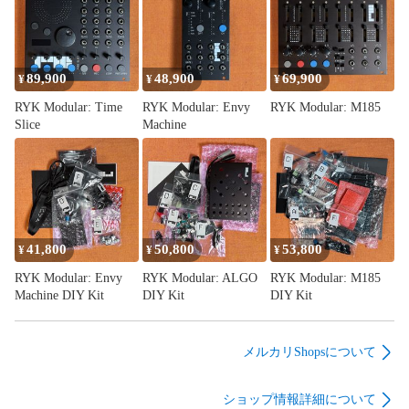
https://takazudomodular.com/products/iromihon-acr-intro/

---

#モジュラーシンセ #モジュラーシンセサイザー

89,900
48,900
69,900
¥
¥
¥
#modularsynthesizer
RYK Modular: Time
RYK Modular: Envy
RYK Modular: M185
Slice
Machine
41,800
50,800
53,800
¥
¥
¥
RYK Modular: Envy
RYK Modular: ALGO
RYK Modular: M185
Machine DIY Kit
DIY Kit
DIY Kit
メルカリShopsについて
ショップ情報詳細について