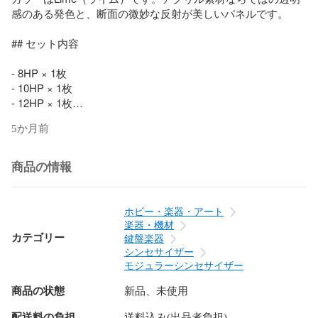
感のある発色と、断面の微妙な反射が美しいパネルです。

## セット内容

- 8HP × 1枚

- 10HP × 1枚

- 12HP × 1枚

- 14HP × 1枚

5か月前
- 16HP × 1枚

- 20HP × 1枚

商品の情報
計6枚のブランクパネルが入っています。

## 仕様

ホビー・楽器・アート
楽器・機材
- 素材: アクリル

カテゴリー
鍵盤楽器
- パネル厚: 3mm

シンセサイザー
- 高さ: 128.5mm（3U）

モジュラーシンセサイザー
- セット内容: 8HP / 10HP / 12HP / 14HP / 16HP / 20HP（各1
商品の状態
新品、未使用
枚、計6枚）

配送料の負担
送料込み(出品者負担)