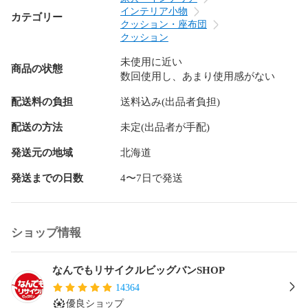
売切れの場合は、ご購入をキャンセルさせていただく場合が
インテリア小物
カテゴリー
ございます。】

クッション・座布団
クッション
【備考/コメント】

未使用に近い
数ある商品の中から当店の商品をご覧頂き

商品の状態
数回使用し、あまり使用感がない
ありがとうございます！

商品確認の為に開封しておりますが、

配送料の負担
送料込み(出品者負担)
使用された痕跡が見受けられない状態の為

未使用品として出品致します。

配送の方法
未定(出品者が手配)
上記の理由から動作の確認は行っておりません。

こちらの商品は店頭との併売となりますので、

発送元の地域
北海道
キズなどの状態が変化する場合がございます。

発送までの日数
4〜7日で発送
また、以下の点にご注意の上でご購入をお願い致します。

※掲載画像はモニター環境により異なって見える場合がござい
ます。

　また写真には写りきらない傷や汚れがある場合がございま
ショップ情報
す。

※専門的な視点からの確認ではございませんので、

　確認事項の不足がある場合がございます。

なんでもリサイクルビッグバンSHOP
　何卒ご容赦頂きますようお願い申し上げます。    

14364
■状態等は画像をご確認・ご参照下さい。

優良ショップ