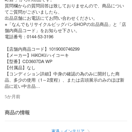
質問欄からの質問回答は致しておりませんので、商品につい
てご質問がございましたら、

出品店舗にお電話にてお問い合わせください。

※「なんでもリサイクルビッグバンSHOPの出品商品」と「店
舗内商品コード」をお知らせ下さい。

電話番号：0144-53-3196 

【店舗内商品コード】1019000746299

【メーカー】HiKOKI/ハイコーキ

【型番】CD3607DA WP

【付属品】なし

【コンディション詳細】中身の確認の為のみに開封した商
品、多少の使用（1～2度程）、または店頭展示のみのほぼ新
品に近い中古品

【使用予定配送業者】佐川急便　飛脚宅配便100サイズ　※お
5か月前
客様による配送方法の指定は承っておりません。

【こちらの商品は在庫連動システムを導入し、店頭や他ネッ
商品の情報
トショップと併売を行なっておりますが、

タイミングによりシステムの反映が間に合わず欠品となって
しまう場合がございます。

家具・インテリア