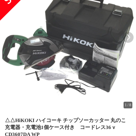
1
/
8
△△HiKOKI ハイコーキ チップソーカッター 丸のこ
充電器・充電池1個ケース付き コードレス36ｖ
CD3607DA WP