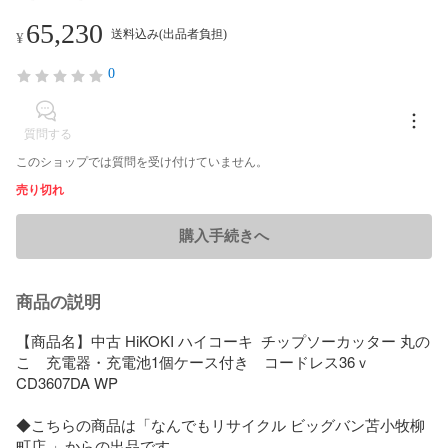
65,230
送料込み(出品者負担)
¥
0
質問する
このショップでは質問を受け付けていません。
売り切れ
購入手続きへ
商品の説明
【商品名】中古 HiKOKI ハイコーキ  チップソーカッター 丸の
こ　充電器・充電池1個ケース付き　コードレス36ｖ 
CD3607DA WP

◆こちらの商品は「なんでもリサイクル ビッグバン苫小牧柳
町店 」からの出品です。
