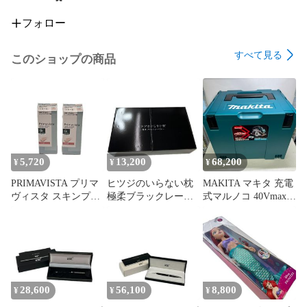
■こちらの商品はお客様から買取させていただいた商品であ
り、人の手を経た商品です。

フォロー
評価ご不要のお客様は、ご落札・ご購入をお控えください。

■支払い後、土日祝を除く３営業日以内に発送いたします。
すべて見る
このショップの商品
5,720
13,200
68,200
¥
¥
¥
PRIMAVISTA プリマ
ヒツジのいらない枕
MAKITA マキタ 充電
ヴィスタ スキンプロ
極柔ブラックレーベ
式マルノコ 40Vmax青
テクトベース 皮脂く
ル 枕 カバー付 HTG-
刃径165mm/切込
ずれ防止 UV50 ベー
002
66mm 2.5Ah バッテ
ジュ 化粧下地 SPF50
リ・充電器・ケース
25ml×2
付 HS001GRDX グリ
ーン 未使用品
28,600
56,100
8,800
¥
¥
¥