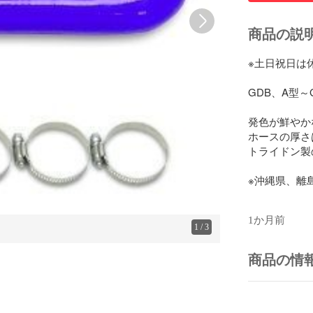
商品の説
※土日祝日は
GDB、A型～
発色が鮮やか
ホースの厚さ
トライドン製
※沖縄県、離
1か月前
1
/
3
商品の情