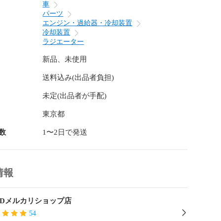
車
パーツ
エンジン・過給器・冷却装置
冷却装置
ラジエーター
新品、未使用
送料込み(出品者負担)
未定(出品者が手配)
東京都
数
1〜2日で発送
情報
ADメルカリショップ店
54