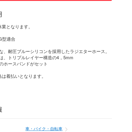
明
休業となります。

G型適合

な、耐圧ブルーシリコンを採用したラジエターホース。

は、トリプルレイヤー構造の4，5mm

のホースバンドがセット

島は着払いとなります。

報
車・バイク・自転車