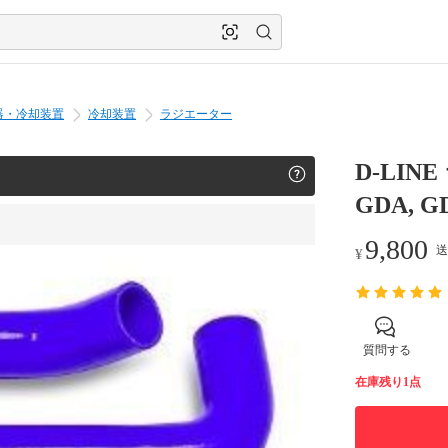
器・冷却装置
冷却装置
ラジエーター
D-LI
GDA, 
9,800
送
¥
質問する
在庫残り1点