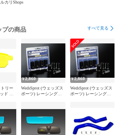
ルカリShops
すべて見る
ップの商品
2,860
2,860
¥
¥
ストリー
WedsSprot (ウェッズス
WedsSprot (ウェッズス
ッド ス
ポーツ) レーシングナ
ポーツ) レーシングナ
 リア用
ット WS-RN125 4個セ
ット WS-RN150 4個セ
ット
ット