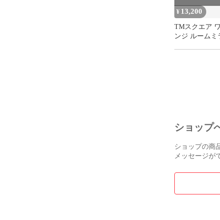
13,200
¥
TMスクエア 
ンジ ルームミ
レー ロゴ ス
ZC33S
ショップ
ショップの商
メッセージが