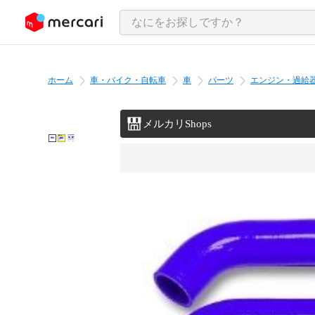
ンツにスキップ
ホーム
車・バイク・自転車
車
パーツ
エンジン・過給
メルカリShops