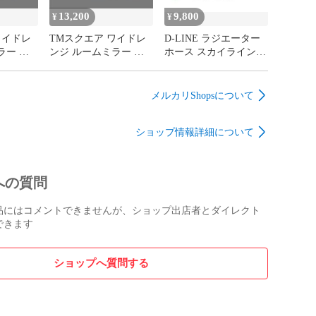
13,200
9,800
¥
¥
ワイドレ
TMスクエア ワイドレ
D-LINE ラジエーター
ラー グ
ンジ ルームミラー イ
ホース スカイラインセ
イフト
エロー ロゴ スイフト
ダン KV36用
ZC33S
メルカリShopsについて
ショップ情報詳細について
への質問
品にはコメントできませんが、ショップ出店者とダイレクト
できます
ショップへ質問する