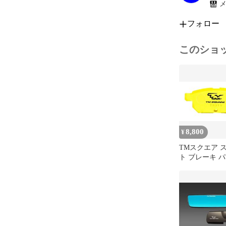
メ
フォロー
このショ
8,800
¥
TMスクエア 
ト ブレーキ パ
イフト ZC33S