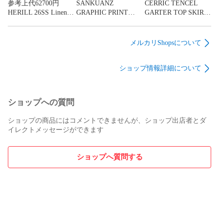
参考上代62700円
SANKUANZ
CERRIC TENCEL
HERILL 26SS Linen
GRAPHIC PRINT
GARTER TOP SKIRT
P41 Coverall Jacket リ
UNISEX
テンセルギャザート
ネンカバーオールジ
SWEATSHIRT グラフ
ップスカート ミニス
ャケット ヘリル 26-
ィックプリントスウ
カート タイトスカー
メルカリShopsについて
011-HL-8210-10 ナチ
ェット トレーナー サ
ト セリック グレー F
ュラル 1 （20901M）
ンクアンズ
（822MG）
ショップ情報詳細について
B26SSUTC0101-OR
オレンジベージュ系
L （20530M）
ショップへの質問
ショップの商品にはコメントできませんが、ショップ出店者とダ
イレクトメッセージができます
ショップへ質問する