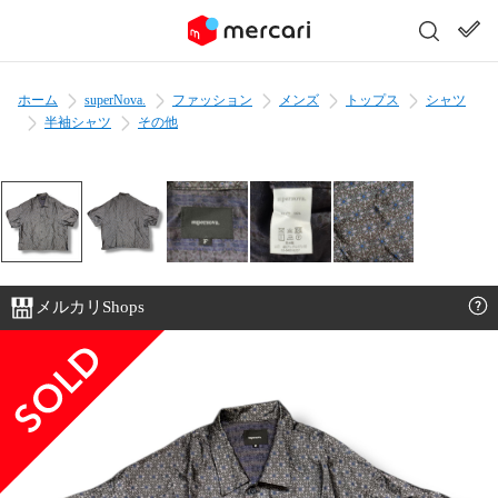
ホーム
superNova.
ファッション
メンズ
トップス
シャツ
半袖シャツ
その他
メルカリShops