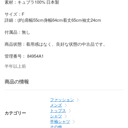
素材：キュブラ100% 日本製

サイズ：F

詳細：(約)肩幅55cm身幅64cm着丈65cm袖丈24cm

付属品：無し

商品状態：着用感はなく、良好な状態の中古品です。

管理番号： 84954A1
半年以上前
商品の情報
ファッション
メンズ
トップス
カテゴリー
シャツ
半袖シャツ
その他