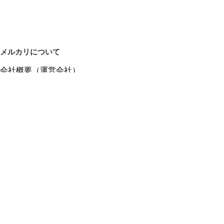
メルカリについて
会社概要（運営会社）
採用情報
プレスリリース
公式ブログ
プレスキット
メルカリUS
メルカリShops
m department（エムデパ）
ヘルプ
ヘルプセンター（ガイド・お問い合わせ）
メルカリShopsでショップを開設する
メルカリShops ショップ管理画面にログイン
メルカリShops出店者向けガイド
お問い合わせ一覧