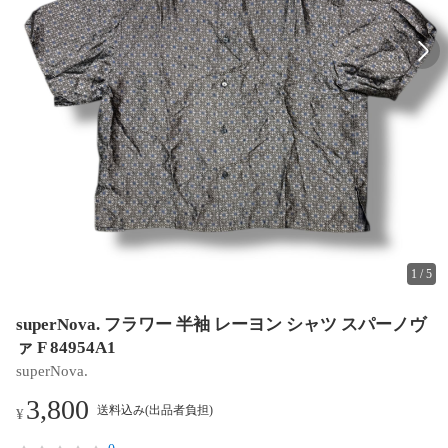
1
/
5
superNova. フラワー 半袖 レーヨン シャツ スパーノヴ
ァ F 84954A1
superNova.
3,800
送料込み(出品者負担)
¥