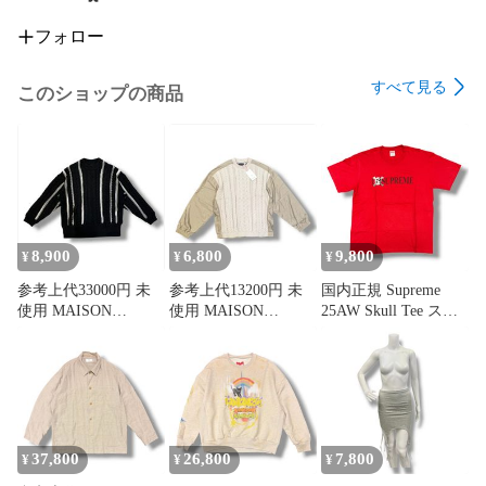
フォロー
すべて見る
このショップの商品
8,900
6,800
9,800
¥
¥
¥
参考上代33000円 未
参考上代13200円 未
国内正規 Supreme
使用 MAISON
使用 MAISON
25AW Skull Tee スカ
SPECIAL Prime-Over
SPECIAL Cable Knit
ルTシャツ カットソ
Crew Neck Knit プラ
Combination Prime-
ー シュプリーム レッ
イムオーバーケーブ
Over Woven Shirt ケー
ド M （20880M）
ルニット セーター メ
ブルニットウーブン
ゾンスペシャル
シャツ メゾンスペシ
11241361306 ブラッ
ャル 11241361302 ベ
ク 1 （323MG）
ージュ 1 （325MG）
37,800
26,800
7,800
¥
¥
¥