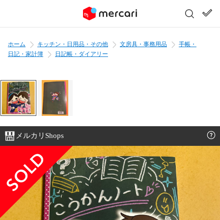
ホーム
キッチン・日用品・その他
文房具・事務用品
手帳・
日記・家計簿
日記帳・ダイアリー
メルカリShops