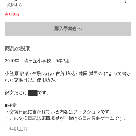
質問する
売り切れ
購入手続きへ
商品の説明
2010年　暁ヶ丘小学校　5年2組

小笠原 紗菜 / 生駒 ねね / 古賀 峰花 / 藤岡 満里奈 によって書か
れた交換日記。使用済み。

彼女たちは███です。

■注意

・交換日記に書かれている内容はフィクションです。

・この交換日記は第四境界が手掛ける日常侵蝕ゲームです。
半年以上前