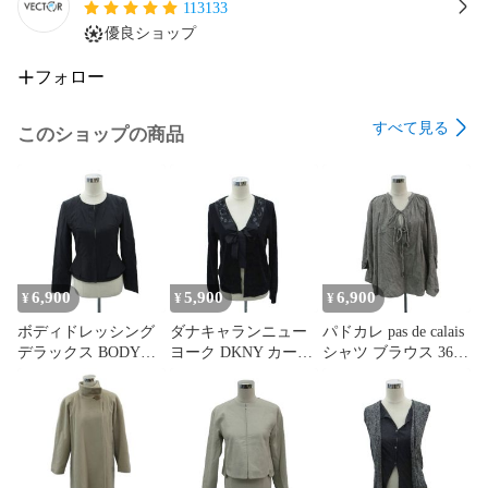
113133
優良ショップ
フォロー
すべて見る
このショップの商品
6,900
5,900
6,900
¥
¥
¥
ボディドレッシング
ダナキャランニュー
パドカレ pas de calais
デラックス BODY
ヨーク DKNY カーデ
シャツ ブラウス 36
DRESSING Deluxe ノ
ィガン ミドル丈 ウー
ダークグレー Vネッ
ーカラージャケット
ル L 黒 ブラック Vネ
ク 七分袖 リボン ギ
ミドル丈 38 黒 ブラ
ック リボン 前開き
ャザー オーバーサイ
ック 長袖 ペプラム
ビーズ刺繡 /MA2
ズ /MA20 ■GY19
ラウンドネック /MA5
■GY19
■GY19