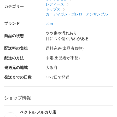
レディース
カテゴリー
トップス
カーディガン・ボレロ・アンサンブル
ブランド
other
やや傷や汚れあり
商品の状態
目につく傷や汚れがある
配送料の負担
送料込み(出品者負担)
配送の方法
未定(出品者が手配)
発送元の地域
大阪府
発送までの日数
4〜7日で発送
ショップ情報
ベクトル メルカリ店