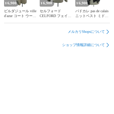
6,900
6,900
6,900
¥
¥
¥
ビルダジュール ville
セルフォード
パドカレ pas de calais
d'azur コート ウール
CELFORD フェイク
ニットベスト ミドル
ベージュ スタンドカ
レザージャケット ノ
丈 38 ダークグレー
ラー 無地 /MA19
ーカラージャケット
無地 レイヤード風
■GY19
ミドル丈 36 ベージュ
/MA11 ■GY19
メルカリShopsについて
ジップアップ /MA18
■GY19
ショップ情報詳細について