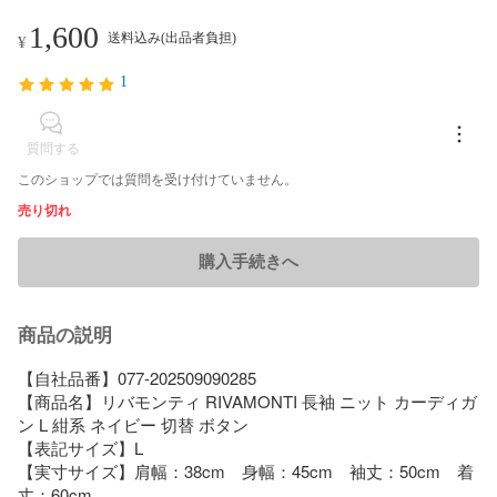
1,600
送料込み(出品者負担)
¥
1
質問する
このショップでは質問を受け付けていません。
売り切れ
購入手続きへ
商品の説明
【自社品番】077-202509090285

【商品名】リバモンティ RIVAMONTI 長袖 ニット カーディガ
ン L 紺系 ネイビー 切替 ボタン

【表記サイズ】L

【実寸サイズ】肩幅：38cm　身幅：45cm　袖丈：50cm　着
丈：60cm　　
