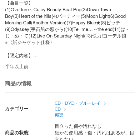
【曲目一覧】

(1)Overture～Cutey Beauty Beat Pop(2)Down Town 
Boy(3)Heart of the hills(4)パーティー(5)Moon Light(6)Good 
Morning-Call(Another Version)(7)Happy Blue★(8)ビッチ
(9)Odyssey(宇宙船の窓から)(10)Tell me…～the end(11)は・
じ・め・て(12)Live On Saturday Night(13)快力!ヨーデル娘　
※〈紙ジャケット仕様〉

【限定内容】

初回出荷限定盤（生産限定）

半年以上前
商品の情報
CD・DVD・ブルーレイ
カテゴリー
CD
邦楽
目立った傷や汚れなし
商品の状態
細かな使用感・傷・汚れはあるが、目
立たない