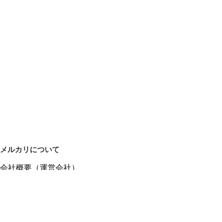
メルカリについて
会社概要（運営会社）
採用情報
プレスリリース
公式ブログ
プレスキット
メルカリUS