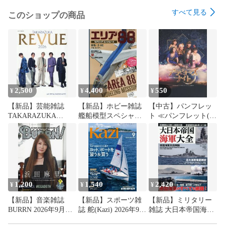
すべて見る
このショップの商品
2,500
4,400
550
¥
¥
¥
【新品】芸能雑誌
【新品】ホビー雑誌
【中古】パンフレッ
TAKARAZUKA
艦船模型スペシャル
ト ≪パンフレット(舞
REVUE 2026
別冊 エリア88モデリ
台)≫ パンフ)演劇女
ングミッション3
子部 アラビヨーンズ
ナイト
1,200
1,540
2,420
¥
¥
¥
【新品】音楽雑誌
【新品】スポーツ雑
【新品】ミリタリー
BURRN 2026年9月号
誌 舵(Kazi) 2026年9月
雑誌 大日本帝国海軍
バーン
号
大全