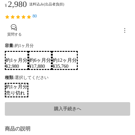
2,980
送料込み(出品者負担)
¥
80
質問する
容量:
約1ヶ月分
約1ヶ月分
約6ヶ月分
約12ヶ月分
SOLD
SOLD
SOLD
¥
2,980
¥
17,880
¥
35,760
種類
:
選択してください
約1ヶ月分
売り切れ
購入手続きへ
商品の説明