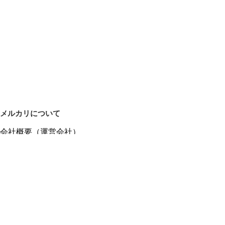
約2年間

【広告文責】

株式会社エフ琉球　シードコムスメルカリ店

【電話番号】

098-963-9076

【製造者】

株式会社エフ琉球

沖縄県那覇市泊1-2-21尚平ビル１F

メルカリについて
会社概要（運営会社）
【製造国】

採用情報
日本

プレスリリース
公式ブログ
【商品区分】

プレスキット
食品

メルカリUS
メルカリShops
【名称】

m department（エムデパ）
大豆胚芽抽出発酵物含有加工食品
ヘルプ