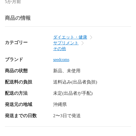
5か月前
・郵便受けに入らない場合、持ち戻り・再配達となる場合が
あります。

・ポスト投函のため日時指定はできません。

商品の情報
★ご登録情報について

・番地抜け・建物名不足などは配送遅延の原因になります。

ダイエット・健康
・不備による返送後の再発送は、追加送料が発生する場合が
カテゴリー
サプリメント
あります。

その他
ブランド
★返品・交換について

seedcoms
・お客様都合の返品・交換はできません。

商品の状態
新品、未使用
・不備がある場合は、ご注文履歴の該当商品のメッセージ欄
よりご連絡ください。

配送料の負担
送料込み(出品者負担)
★その他

配送の方法
未定(出品者が手配)
・海外配送は対応しておりません。

発送元の地域
沖縄県
▼栄養成分表示

発送までの日数
2〜3日で発送
・エネルギー…1.68kcal

・タンパク質…0.11g

・脂質…0.03g
