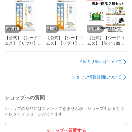
・本品は、特定保健用食品と異なり、消費者庁長官による個
オイル入り 約1ヶ月
ビタミン 約12ヶ月分
ビタミン 約6ヶ月分
別審査を受けたものではありません。

分【送料無料】
【送料無料】
【送料無料】
・本品は、多量摂取により疾病が治癒したり、より健康が増
進するものではありません。1日の摂取目安量を守ってくださ
2,570
890
1,200
い。

¥
¥
¥
・葉酸は、胎児の正常な発育に寄与する栄養素ですが、多量
【公式】【シードコ
【公式】【シードコ
【公式】【シードコ
摂取により胎児の発育が良くなるものではありません。

ムス】【サプリ】
ムス】【サプリ】
ムス】【訳アリ商
・食生活は、主食、主菜、副菜を基本に、食事のバランス
【健康食品】栄養機
【健康食品】栄養機
品】【サプリ】【健
を。

能食品 亜鉛＆マルチ
能食品 亜鉛＆マルチ
康食品】数量限定！
・体調や体質によりまれに合わない場合がございます。その
ビタミン 約3ヶ月分
ビタミン 約1ヶ月分
サプリメント商品詰
メルカリShopsについて
【送料無料】
【送料無料】
め合わせBOX2か月分
場合は摂取を中止してください。

（１か月分×２箱）
・薬を服用あるいは通院中の方、又は妊娠中や授乳中の方は
ショップ情報詳細について
お医者様とご相談の上お召し上がりください。

・商品により多少の色の違いや成分特有のにおいがあります
が、品質には問題ありません。

ショップへの質問
・乳幼児の手の届かないところに置いてください。

ショップの商品にはコメントできませんが、ショップ出店者とダ
【内容量】

イレクトメッセージができます
1カプセル重量457mg　×30カプセル 1袋【約1ヶ月分】

【1粒あたりの主要成分】

ショップへ質問する