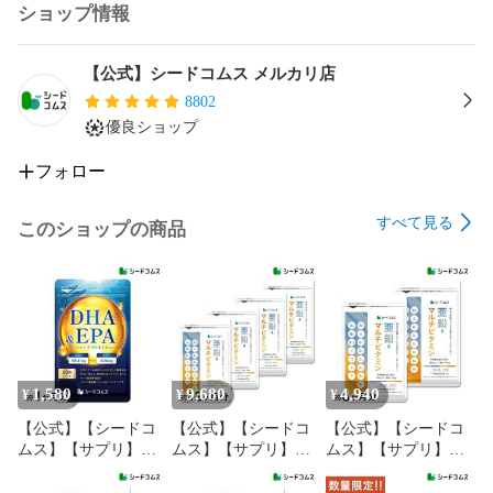
・炭水化物…0.25g

ショップ情報
・食塩相当量…0.0038g

・ビタミンB1…1.2mg(100%)

・ビタミンB2…1.4mg(100%)

【公式】シードコムス メルカリ店
・ビタミンB6…1.3mg(100%)

8802
・ビタミンB12…2.4マイクログラム(100%)

優良ショップ
・葉酸…200マイクログラム（83%）

（）内は、1日当たりの摂取目安量に含まれる機能の表示を行
フォロー
う栄養成分の量の栄養素等表示基準値（18歳以上、基準熱量
2,200kcal）に占める割合

すべて見る
このショップの商品
■栄養機能食品（VB1・VB2・VB6・VB12・葉酸）

ビタミンB1は、炭水化物からのエネルギー産生と皮膚や粘膜
の健康維持を助ける栄養素です。

ビタミンB2は、皮膚や粘膜の健康維持を助ける栄養素です。

ビタミンB6は、たんぱく質からのエネルギー産生と皮膚や粘
膜の健康維持を助ける栄養素です。

ビタミンB12は、赤血球の形成を助ける栄養素です。

1,580
9,680
4,940
¥
¥
¥
葉酸は、赤血球の形成を助けるとともに、胎児の正常な発育
【公式】【シードコ
【公式】【シードコ
【公式】【シードコ
に寄与する栄養素です。

ムス】【サプリ】
ムス】【サプリ】
ムス】【サプリ】
【健康食品】DHA＆
【健康食品】栄養機
【健康食品】栄養機
■ご注意

EPA ヒハツ・クリル
能食品 亜鉛＆マルチ
能食品 亜鉛＆マルチ