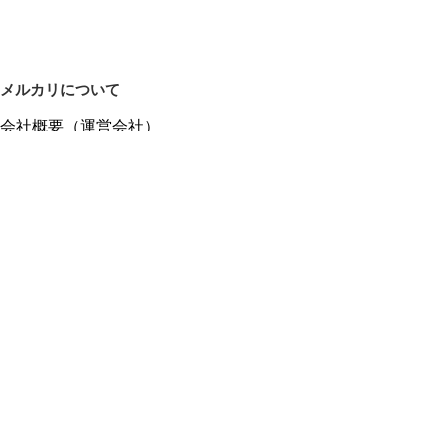
メルカリについて
会社概要（運営会社）
採用情報
プレスリリース
公式ブログ
プレスキット
メルカリUS
メルカリShops
m department（エムデパ）
ヘルプ
ヘルプセンター（ガイド・お問い合わせ）
メルカリShopsでショップを開設する
メルカリShops ショップ管理画面にログイン
メルカリShops出店者向けガイド
お問い合わせ一覧
フリーワードから商品をさがす