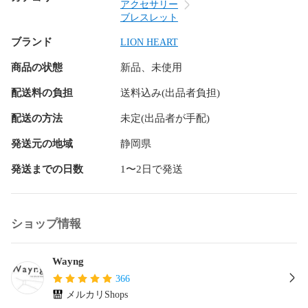
という想いから生まれた、ファッション・スタイル・シーン
アクセサリー
を選ばないデイリーユースなコレクション。

ブレスレット
ブランド
LION HEART
【LION HEART-ライオンハート-】

1996年から続くドメスティックブランド。

商品の状態
新品、未使用
ブランドコンセプトは『常に変化を恐れず 新たな価値観をシ
ェアし続ける アクセサリーブランド。』

配送料の負担
送料込み(出品者負担)
ブランドの歴史

配送の方法
未定(出品者が手配)
ライオンハートのブランドネームは、英国王朝リチャード1
発送元の地域
静岡県
世”The Lion Hearted”にちなんで名づけられた。

冒険好きで、派手な行動を好む一方、市民から硬い忠誠心を
発送までの日数
1〜2日で発送
ささげられるほどの熱い心の持ち主だった「獅子心王」。

この普遍的な敬愛すべき人柄のような存在であり続けたい、
遊び心をいつまでも忘れない、大人の男たちに支持されるブ
ランドでありたい、といった願いを込めて。

ショップ情報
当時としてはまだ珍しかったインポートシルバージュエリー
を扱うセレクトショップとして、海外の新進デザイナー達の
作品をいち早く日本に紹介。

Wayng
また若手ドメスティックブランドの発掘や、オリジナルプロ
366
ダクトの開発など、メンズアクセサリー界を牽引した。

メルカリShops