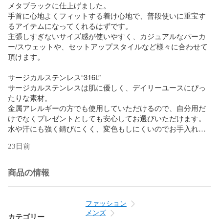
メタブラックに仕上げました。

手首に心地よくフィットする着け心地で、普段使いに重宝す
るアイテムになってくれるはずです。

主張しすぎないサイズ感が使いやすく、カジュアルなパーカ
ー/スウェットや、セットアップスタイルなど様々に合わせて
頂けます。

サージカルステンレス“316L”

サージカルステンレスは肌に優しく、デイリーユースにぴっ
たりな素材。

金属アレルギーの方でも使用していただけるので、自分用だ
けでなくプレゼントとしても安心してお選びいただけます。

水や汗にも強く錆びにくく、変色もしにくいのでお手入れの
手間もほとんどかかりません。

23日前
海や温泉などのシーンで気にせず着けることができるタフな
素材です。

非常に硬い金属なのでピアスポストが曲がりにくく、外れに
商品の情報
くいのも特徴です。

【LH-1-エルエイチワン-】

ファッション
「初めて着けるアクセサリーがライオンハートである様に」
メンズ
カテゴリー