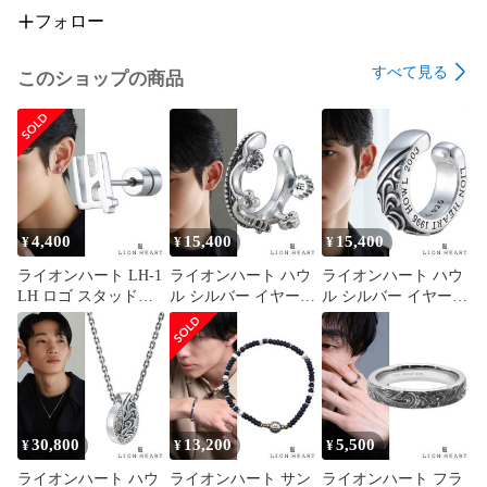
■素材：サージカルステンレス316L

フォロー
■サイズ詳細：【チェーン全長】18.5cm【幅】0.7cm【重量】
15.0g

すべて見る
このショップの商品
■手首周り：15.5cm前後

■原産国：中国

※金属アレルギーに強い素材ですが、アレルギー反応の原因は
様々な為、100%反応しないことをお約束できません。予めご
了承ください。

※当店掲載の商品の画像は、ご利用のモニター、携帯電話、ス
4,400
15,400
15,400
¥
¥
¥
マートフォン、タブレットや光の加減によって色の見え方が
異なったり、実際の商品と色味が多少異なって見えたりする
ライオンハート LH-1
ライオンハート ハウ
ライオンハート ハウ
場合がございます。予めご了承頂きますようお願い致しま
LH ロゴ スタッドピ
ル シルバー イヤーカ
ル シルバー イヤーカ
す。

アス サージカルステ
フ クラウン シルバー
フ クラシック タテガ
ンレス 金属アレルギ
925 王冠 片耳用 1点
ミ シルバー925 片耳
ライオンハート LION HEART チェーン ブレスレット チェー
ー対応 片耳用 1点売
売り メンズ ブランド
用 1点売り メンズ ブ
り メンズ ブランド
ランド
ンブレスレット メンズブレスレット 小豆 アズキチェーン サ
ージカル ステンレス ブラック 誕生日 プレゼント ギフト クリ
スマス バレンタインデー バースデー パーティー 男性 メンズ 
30,800
13,200
5,500
¥
¥
¥
カジュアル セレカジ アクセサリー アクセ メンズアクセサリ
ー メンズアクセ ストリートアクセサリー ストリートアクセ 
ライオンハート ハウ
ライオンハート サン
ライオンハート フラ