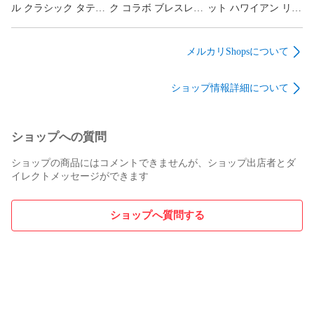
男 シンプル かっこいい 人気 おすすめ ヒップホップ 誕プレ提
ル クラシック タテガ
ク コラボ ブレスレッ
ット ハワイアン リン
案 誕生日プレゼント 誕プレ 彼氏 彼 クリスマスプレゼント 春 
ミ ダブルリング ネッ
ト ラピスラズリ 2023
グ サージカルステン
夏 春夏 秋冬 秋 冬 おしゃれ お洒落 セクシー エレガント 10代 
クレス シルバー925
年モデル メンズ ブラ
レス 13号～21号 シル
メンズ ブランド
ンド
バー 金属アレルギー
20代 30代 40代 50代 ブラック 黒
メルカリShopsについて
対応 ハワイアンジュ
エリー 指輪 メンズ
ショップ情報詳細について
ブランド
ショップへの質問
ショップの商品にはコメントできませんが、ショップ出店者とダ
イレクトメッセージができます
ショップへ質問する