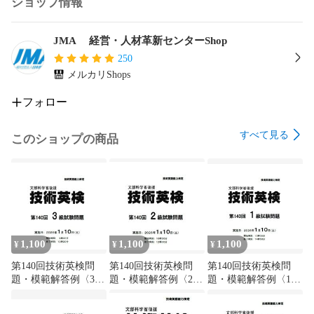
ショップ情報
JMA 経営・人材革新センターShop
250
メルカリShops
フォロー
すべて見る
このショップの商品
1,100
1,100
1,100
¥
¥
¥
第140回技術英検問
第140回技術英検問
第140回技術英検問
題・模範解答例〈3
題・模範解答例〈2
題・模範解答例〈1
級〉
級〉
級〉