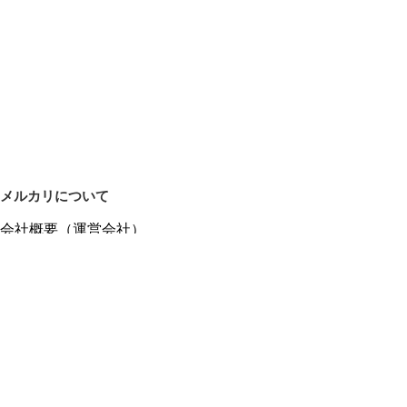
メルカリについて
会社概要（運営会社）
採用情報
プレスリリース
公式ブログ
プレスキット
メルカリUS
メルカリShops
m department（エムデパ）
ヘルプ