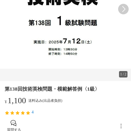
1
/
2
第138回技術英検問題・模範解答例〈1級〉
1,100
送料込み(出品者負担)
¥
4
質問する