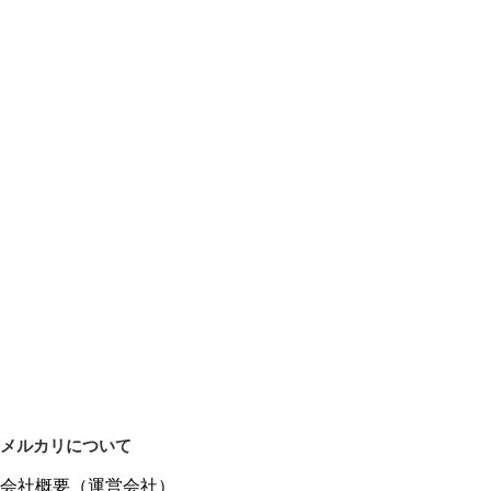
モジュラーシンセ

ユーロラック

Eurorack

Modular Synthesizer

#モジュラーシンセ

#ユーロラック

#eurorack
メルカリについて
会社概要（運営会社）