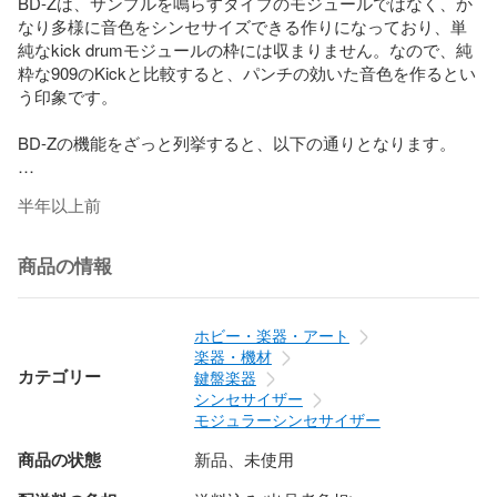
BD-Zは、サンプルを鳴らすタイプのモジュールではなく、か
なり多様に音色をシンセサイズできる作りになっており、単
純なkick drumモジュールの枠には収まりません。なので、純
粋な909のKickと比較すると、パンチの効いた音色を作るとい
う印象です。

BD-Zの機能をざっと列挙すると、以下の通りとなります。

- 発声のトリガーに加え、アクセントのトリガーも入力可能

半年以上前
- Decayをノブでコントール可能

- Pitch変化のEnvelopeをノブでコントロール可能

- ベースの波形をSine waveとSquare waveの間で、ノブでブ
商品の情報
レンドして選択可能

- CV入力によるthrough-zero FM modulation（attenuator付）

- CV入力によるAM modulationコントロール（attenuator付）

ホビー・楽器・アート
- Pitchをノブでコントロール可能

楽器・機材
- 1V/OctでオシレーターのPicthをコントロール可能

カテゴリー
鍵盤楽器
- AmpのEnvelopeを出力可能（通常のEnvelopeとInvertした
シンセサイザー
Envelope）

モジュラーシンセサイザー
商品の状態
新品、未使用
また、モジュールの写真を見て分かるように、機能のほとん
どはCVによるコントロールが可能です。
