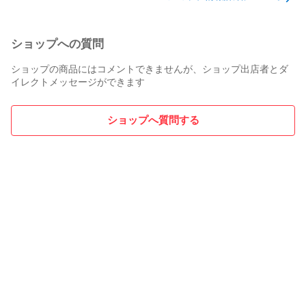
## マニュアル

英語版マニュアルは、以下公式サイトよりご参照下さい。

ショップへの質問
https://patchingpanda.com/bd-z

ショップの商品にはコメントできませんが、ショップ出店者とダ
## Patching Pandaについて

イレクトメッセージができます
Patching Pandaはスペイン、バルセロナを拠点とするモジュ
ラーシンセサイザーメーカーです。

ショップへ質問する
Patching Panda

https://patchingpanda.com/

## その他仕様

- 幅: 10HP

- 深さ: 40mm

- 消費電力: 84mA@+12V, 64mA@-12V

## 付属品

- フラットケーブル
