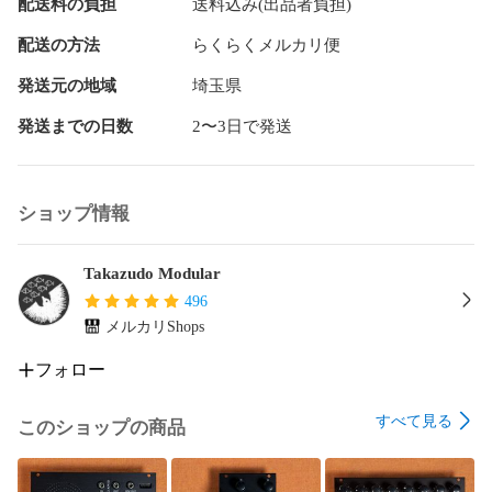
配送料の負担
送料込み(出品者負担)
BD-Zは一言で表すとすれば、機能豊富なKick drumシンセサ
配送の方法
らくらくメルカリ便
イザーと言えるでしょう。

発送元の地域
埼玉県
## BD-Zをおすすめしたい人

発送までの日数
2〜3日で発送
モジュラーシンセサイザーの良い点として、自分の欲しい機
能を切り出してモジュールとして用意できるという点にある
だろうと私は考えます。

ショップ情報
例えばDAWでもグルーヴボックスでもなんでも、Kick drumを
鳴らすことはできます。909のKickが欲しければ、どこぞから
Takazudo Modular
wavファイルを買ったりダウンロードしてきたりして鳴らせ
496
ば用は足りますし、そのためにわざわざモジュールを買う
メルカリShops
か？という考え方はあるかと思います。

フォロー
それで満足できているのであれば別にこのようなモジュール
を買う必要は無いであろうと個人的には考えていますが、例
すべて見る
このショップの商品
えばテクノみたいな音楽をはじめたら、Kickドラムってどう
いうのが良いのかこだわることになるには自然かと思いま
す。2つKickを使ったら？ピッチをこう変化させてみたら？い