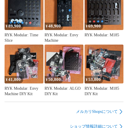
やそもそもこの音をKick以外に使えないか……？などとやり
だす時にはこういうモジュールがあると楽しいです。

## BD-Zの音色について

89,900
48,900
69,900
¥
¥
¥
では実際にどのような音がするのか？については、以下動画
RYK Modular: Time
RYK Modular: Envy
RYK Modular: M185
で紹介されているのでご参考にして頂ければと思います。

Slice
Machine
Double Review Patching Panda BD-Z Bass Drum and HATZ 
Hi-Hat Eurorack Modules

https://youtu.be/D-EKGQaun7Q

また、以下は私の方で撮ったデモで、このBD-Zに、ADDAC 
41,800
50,800
53,800
System ADDAC714 Vintage Clip、ADDAC712 Vintage Preを通
¥
¥
¥
しています。音の変化具合の参考にして頂ければと思いま
RYK Modular: Envy
RYK Modular: ALGO
RYK Modular: M185
す。

Machine DIY Kit
DIY Kit
DIY Kit
Patching Panda: BD-Z + ADDAC System: ADDAC712 Vintage 
Pre, ADDAC714 Vintage Clip demo (no talking)

メルカリShopsについて
https://youtu.be/Vbb8gugUQ_U

ショップ情報詳細について