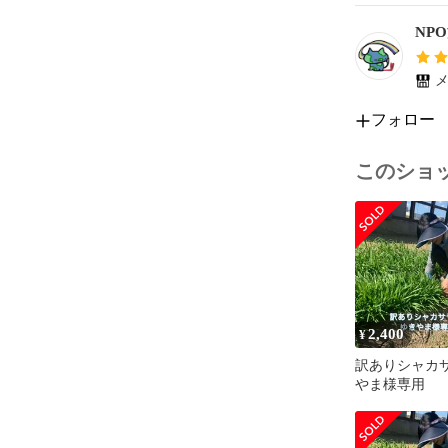
NPO
メ
フォロー
このショ
2,400
¥
訳ありシャカ
やま様専用