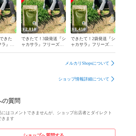
2,010
1,410
¥
¥
できた
できたて！3袋発送『シ
できたて！2袋発送『シ
サラ』フ
ャカサラ』フリーズド
ャカサラ』フリーズド
猫草
ライ猫草
ライ猫草
メルカリShopsについて
ショップ情報詳細について
への質問
品にはコメントできませんが、ショップ出店者とダイレクト
できます
ショップへ質問する