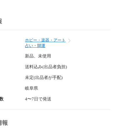
様にご賛同いただければ幸いです。

報
ホビー・楽器・アート
占い・開運
新品、未使用
送料込み(出品者負担)
未定(出品者が手配)
岐阜県
数
4〜7日で発送
情報