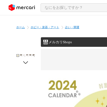
ンツにスキップ
ホーム
ホビー・楽器・アート
占い・開運
メルカリShops