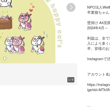
NPO法人Wel
卒業猫ちゃん
壁掛け A4見
2024年4月～

利益は、全て
入により多く
卒、皆様のお
Instagra
アカウント名はwe
1
/
9
https://insta
igshid=MTk0