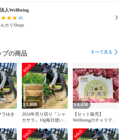
法人Wellbeing
46
ルカリShops
すべて見る
ップの商品
1,000
4,430
¥
¥
サラゆき
2024年売り切り『シャ
【セット販売】
カサラ』10g毎日使いた
Wellbeingのチャリティ
い方へ
ー保護猫カレンダー1冊
&シャカサラ フリーズ
ドライ猫草5袋セット