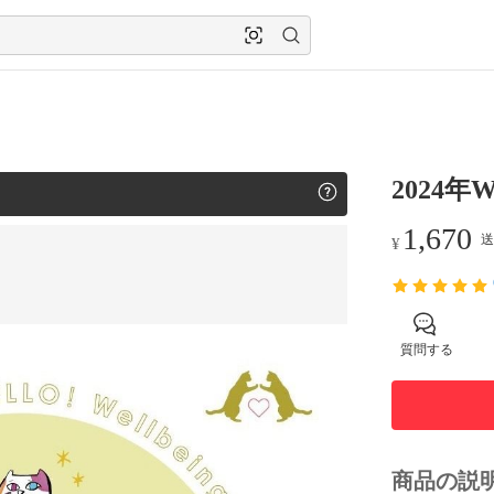
2024年
1,670
送
¥
質問する
商品の説