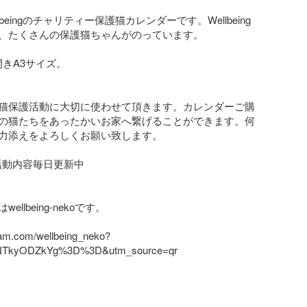
lbeingのチャリティー保護猫カレンダーです。Wellbeing
、たくさんの保護猫ちゃんがのっています。

開きA3サイズ。

猫保護活動に大切に使わせて頂きます。カレンダーご購
の猫たちをあったかいお家へ繋げることができます。何
力添えをよろしくお願い致します。

mで活動内容毎日更新中　

llbeing-nekoです。

gram.com/wellbeing_neko?
NTkyODZkYg%3D%3D&utm_source=qr
