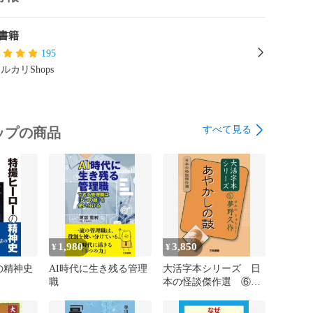
書籍
195
ルカリShops
すべて見る
ップの商品
1,980
3,850
¥
¥
の精神史
AI時代に生き残る管理
大活字本シリーズ 日
職
本の怪談傑作選 ⑥
夢野久作 あやかしの
鼓