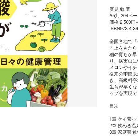
廣見 勉 著

A5判 204ペー
価格 2,500円+
ISBN978-4-86
全国各地で「
向上をもたら
稲の育ちが早
り、病害虫に
メロンやイチ
従来の季節以
き、高級料亭
生育が早くな
ップを実現で
目次

1章 ケイ素っ
2章 飲める
3章 家庭菜園