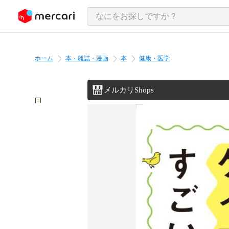
ンツにスキップ
ホーム
本・雑誌・漫画
本
健康・医学
メルカリShops