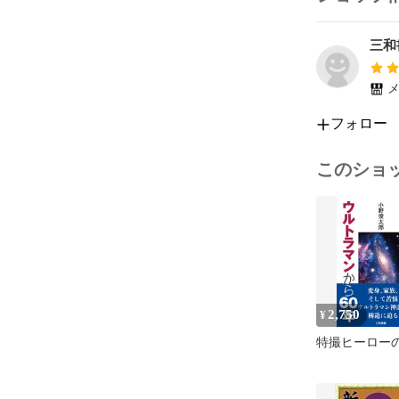
三和
メ
フォロー
このショ
2,750
¥
特撮ヒーロー