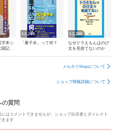
2,200
2,200
¥
¥
活字本シ
「量子水」って何？
なぜドラえもんはのび
太閤記
太を見捨てないのか
メルカリShopsについて
ショップ情報詳細について
への質問
品にはコメントできませんが、ショップ出店者とダイレクト
できます