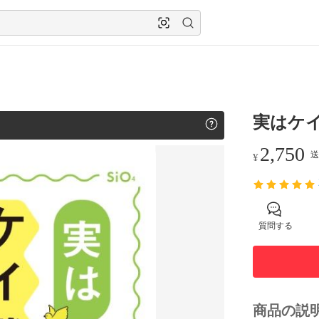
実はケ
2,750
送
¥
質問する
商品の説