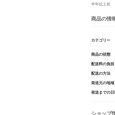
ケイ酸農法は
半年以上前
4章 ケイ酸農
――「天然ケ
5章 ケイ酸
商品の情
6章 「天然
7章 ペット
8章 飲む「
カテゴリー
著者プロフィー
廣見 勉（ヒロ
商品の状態
1970年、近
配送料の負担
博士課程修了
バイオスティ
配送の方法
ステム研究セ
（『オゾン利用
発送元の地域
松下電池工業
1995年、
発送までの日
防止のための
ゾン・マイク
糞尿処理施設
ショップ