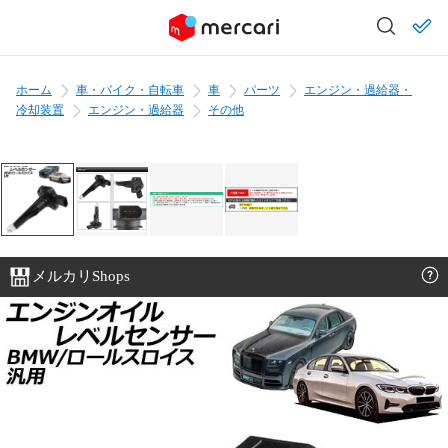
ホーム
車・バイク・自転車
車
パーツ
エンジン・過給器・
冷却装置
エンジン・過給器
その他
メルカリShops