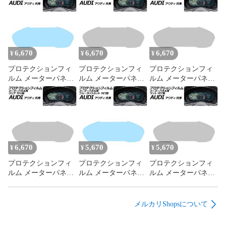
そのため、商品の品切れ等によりお届けできない場合、 また
はお届けが遅れる場合がございます。

その際には当店よりご連絡を差し上げますが、あらかじめご
了承くださいますようお願いいたします。

また、商品の手配が行えないことが判明してから商品ページ
6,670
6,670
6,670
に反映されるまで、営業日・営業時間の都合により数日ほど
¥
¥
¥
お時間をいただく場合がございます。

プロテクションフィ
プロテクションフィ
プロテクションフィ
ルム メーターパネル
ルム メーターパネル
ルム メーターパネル
エンジンオイルレベルセンサー 12618638755 12617638343 12 
用 ブルーライトカッ
用 マット 強化ガラス
用 マット TPU製 12.3
61 8 638 755 12 61 7 638 343 オイルレベルセンサー レベルセ
ト 強化ガラス 12.3イ
12.3インチ アウディ
インチ アウディ 汎用
ンサー ■参考適合車種 ビーエム 1シリーズ 2シリーズ M3 4シ
ンチ アウディ 汎用
汎用 A4アバント A5
A4アバント A5スポー
A4アバント A5スポー
スポーツバック Q5
ツバック Q5 など AP-
リーズ M4 5シリーズ M5 6シリーズ 7シリーズ 8シリーズ M8 
ツバック Q5 など AP-
など AP-IT1944-
IT1944-TPU-MT
X3 X4 X5 X6 X7 ROLLSROYCE エンジン オイル エンジンオ
IT1944-GLASS-BL
GLASS-MT
イル ブレーキオイル オイル漏れ オイルレベル センサー メー
6,670
5,670
5,670
¥
¥
¥
ター トラブル 警告 油量 量 検知 消耗 劣化 交換 取り換え 修理 
互換 故障 破損 補修 部品 パーツ 4573666267484 12-61-8-638-
プロテクションフィ
プロテクションフィ
プロテクションフィ
755 12-61-7-638-343
ルム メーターパネル
ルム メーターパネル
ルム メーターパネル
用 クリア TPU製 12.3
用 ブルーライトカッ
用 マット PET製 12.3
インチ アウディ 汎用
ト PET製 12.3インチ
インチ アウディ 汎用
A4アバント A5スポー
アウディ 汎用 A4アバ
A4アバント A5スポー
メルカリShopsについて
ツバック Q5 など AP-
ント A5スポーツバッ
ツバック Q5 など AP-
IT1944-TPU-CL
ク Q5 など AP-
IT1944-PET-MT