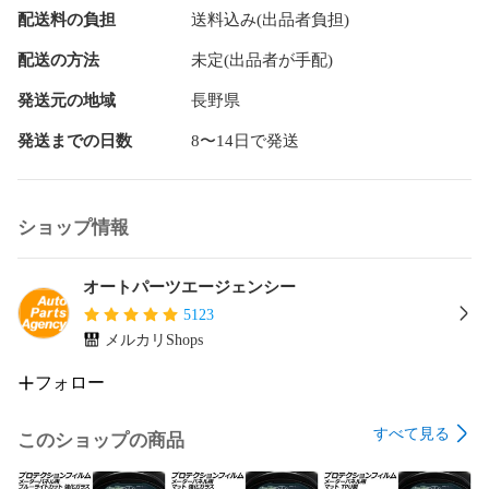
配送料の負担
送料込み(出品者負担)
ロールスロイス

ファントム8 2018-

配送の方法
未定(出品者が手配)
など

発送元の地域
長野県
※こちらの商品は純正品ではございません。

発送までの日数
8〜14日で発送
※入荷時期により、若干の仕様変更がある場合がございます。

※商品名・商品説明文に記載されているメーカー・車種情報は
あくまでも参考となります。

　必ず、参考互換品番がお車に合うかご確認下さい。

ショップ情報
※取り付けは専門業者様へご依頼することをお奨めします。

※商品の取り付けにつきまして、当店でのサポートおよびアド
バイスは行っておりません。

オートパーツエージェンシー
　また、取り付けや使用に際して生じた破損での返品・交換
5123
は致しかねます。

メルカリShops
※取り付け前に必ずフィッティング確認(仮合わせ)をお願いし
ます。

フォロー
※取り付け後の交換、返品、返金は承りかねます。

※輸入品の為、多少の汚れ、スレがある場合がございます。

すべて見る
このショップの商品
当社では複数店舗を運営し他店舗でも販売しております。
