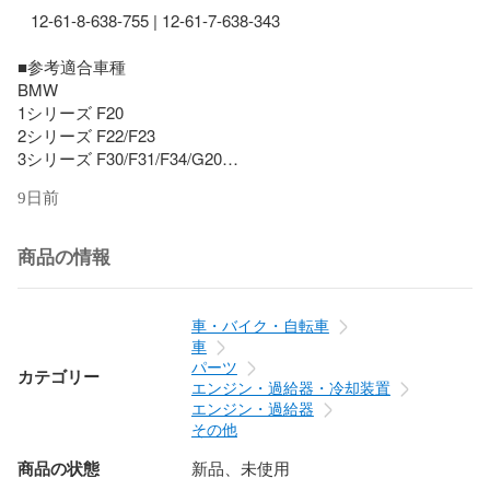
   12-61-8-638-755 | 12-61-7-638-343

■参考適合車種

BMW

1シリーズ F20

2シリーズ F22/F23

3シリーズ F30/F31/F34/G20

M3 F80

9日前
4シリーズ F32/F33/F36

M4 F82

5シリーズ F10/F11/G30/G31

商品の情報
M5 F90

6シリーズ G32

7シリーズ G11/G12

車・バイク・自転車
8シリーズ G14/G15/G16

車
M8 F91/F92/F93

パーツ
カテゴリー
X3 F25/G01

エンジン・過給器・冷却装置
X4 G02

エンジン・過給器
X5 G05

その他
X6 G06

商品の状態
新品、未使用
X7 G07
