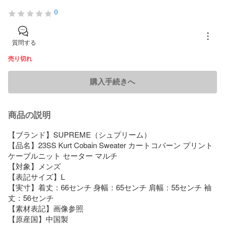
0
質問する
売り切れ
購入手続きへ
商品の説明
【ブランド】SUPREME（シュプリーム）

【品名】23SS Kurt Cobain Sweater カートコバーン プリント 
ケーブルニット セーター マルチ

【対象】メンズ

【表記サイズ】L

【実寸】着丈：66センチ 身幅：65センチ 肩幅：55センチ 袖
丈：56センチ

【素材表記】画像参照

【原産国】中国製
