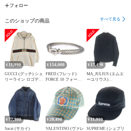
フォロー
すべて見る
このショップの商品
11,990
154,000
17,490
¥
¥
¥
GUCCI (グッチ) シェ
FRED (フレッド)
MA_JULIUS (エムエ
リーライン ロゴデザ
FORCE 10 フォース
ーユリウス)
イン ハーフジップ フ
ラージモデル ステン
MA_JULIUS エムエー
ーデッド スウェット
レススチール ブレス
_ユリウス 13SS ジオ
パーカー ベージュ レ
レット LM シルバー
メトリックテーラー
ディース 653666
ドジャケット 変形ジ
XJDKA
ップジャケット ブラ
ック
77,990
28,490
11,990
¥
¥
¥
Sacai (サカイ)
VALENTINO (ヴァレ
SUPREME (シュプリ