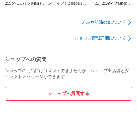
25SS×LEVI'S Men's
ンティノ) Baseball Hat
ーム) 25AW Washed
Denim x Matelasse
7Y2HDA41FPG ロゴ
Chino Twill ウォッシ
Twill Reversible
ワッペンベースボー
ュド チノ ツイル ボ
Blouson リーバイス
ルキャップ 帽子
ックスロゴ キャンプ
メルカリShopsについて
マトラッセツイル リ
キャップ 帽子 ブラッ
バーシブル デニムジ
ク
ショップ情報詳細について
ャケット 25-03706M
PC9-0035J-000
ショップへの質問
ショップの商品にはコメントできませんが、ショップ出店者とダ
イレクトメッセージができます
ショップへ質問する