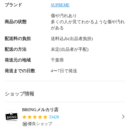
A...使用感の少ない比較的状態の良い中古品になります。

ブランド
SUPREME
B...着用感があり若干の汚れ・ダメージが見受けられる中古品
傷や汚れあり
になります。

商品の状態
多くの人が見てわかるような傷や汚れ
がある
C...汚れ・ダメージが多数見受けられ難がある中古品になりま
す。

配送料の負担
送料込み(出品者負担)
≪注意事項はプロフィール欄をご覧くださいませ。≫
配送の方法
未定(出品者が手配)
発送元の地域
千葉県
発送までの日数
4〜7日で発送
ショップ情報
BRINGメルカリ店
33428
優良ショップ