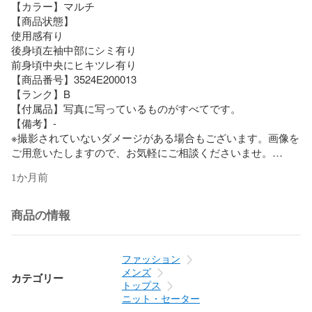
【カラー】マルチ

【商品状態】

使用感有り

後身頃左袖中部にシミ有り

前身頃中央にヒキツレ有り

【商品番号】3524E200013

【ランク】B 

【付属品】写真に写っているものがすべてです。

【備考】- 

※撮影されていないダメージがある場合もございます。画像を
ご用意いたしますので、お気軽にご相談くださいませ。

※商品本体の状態についての掲載となります。付属品の品質や
1か月前
状態は掲載には含まない場合がございますので、ご不明点が
ございましたらお問合せくださいませ。    

商品の情報
※ランク説明

N...新品～未使用品

新品未開封品になります。

ファッション
メンズ
カテゴリー
S...新品同様品または試着程度の使用感があります。

トップス
ニット・セーター