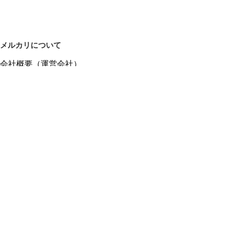
メルカリについて
会社概要（運営会社）
採用情報
プレスリリース
公式ブログ
プレスキット
メルカリUS
メルカリShops
m department（エムデパ）
ヘルプ
ヘルプセンター（ガイド・お問い合わせ）
メルカリShopsでショップを開設する
メルカリShops ショップ管理画面にログイン
メルカリShops出店者向けガイド
お問い合わせ一覧
フリーワードから商品をさがす