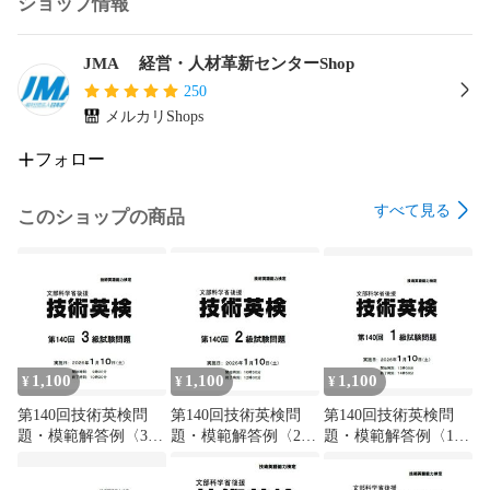
ショップ情報
JMA 経営・人材革新センターShop
250
メルカリShops
フォロー
すべて見る
このショップの商品
1,100
1,100
1,100
¥
¥
¥
第140回技術英検問
第140回技術英検問
第140回技術英検問
題・模範解答例〈3
題・模範解答例〈2
題・模範解答例〈1
級〉
級〉
級〉