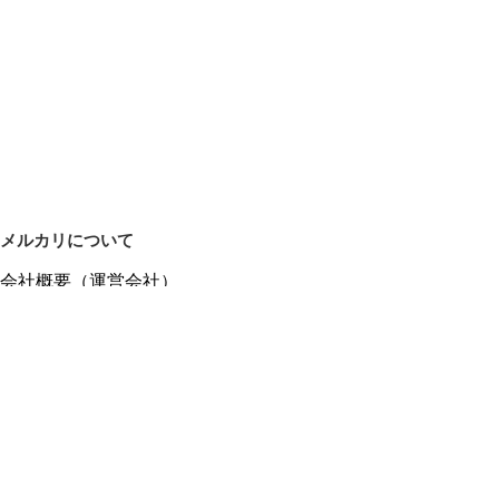
メルカリについて
会社概要（運営会社）
採用情報
プレスリリース
公式ブログ
プレスキット
メルカリUS
メルカリShops
m department（エムデパ）
ヘルプ