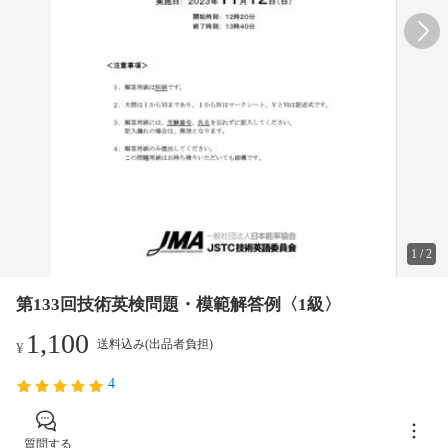
1
/
2
第133回技術英検問題・模範解答例〈1級〉
1,100
送料込み(出品者負担)
¥
4
質問する