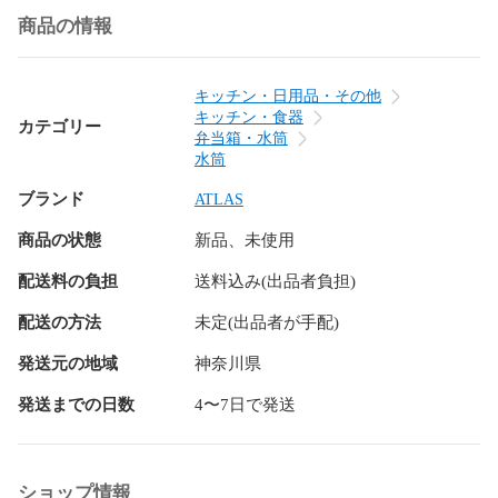
クーラー 真空断熱 魔法瓶 水筒 炭酸飲料 スポーツ飲料 スポー
商品の情報
ツドリンク 保冷 保温 男性 女性 シンプル かわいい おしゃれ 
かっこいい ギフト プレゼント ラッピング 母の日 父の日 敬老
の日 新生活 新入学
キッチン・日用品・その他
キッチン・食器
カテゴリー
弁当箱・水筒
水筒
ブランド
ATLAS
商品の状態
新品、未使用
配送料の負担
送料込み(出品者負担)
配送の方法
未定(出品者が手配)
発送元の地域
神奈川県
発送までの日数
4〜7日で発送
ショップ情報