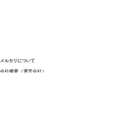
メルカリについて
会社概要（運営会社）
採用情報
プレスリリース
公式ブログ
プレスキット
メルカリUS
メルカリShops
m department（エムデパ）
ヘルプ