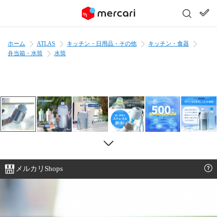
ホーム
ATLAS
キッチン・日用品・その他
キッチン・食器
弁当箱・水筒
水筒
メルカリShops