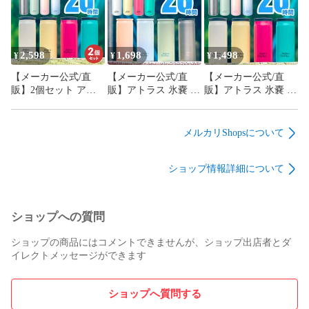
う水筒 保冷 大きめ
き 魔法瓶 子供 真空
パクト 魔法瓶 子供
ストラップ付き 魔法
断熱 ボトルインアイ
真空断熱 ボトルイン
瓶 子供 真空断熱 ボ
スパック ABIP-77
アイスパック ラージ
トルインアイスパッ
AICP-375-2P
ク ABIP
2,598
1,698
1,498
¥
¥
¥
【メーカー公式/直
【メーカー公式/直
【メーカー公式/直
販】2個セット アト
販】アトラス 氷嚢 ボ
販】アトラス 氷嚢 ボ
ラス 氷嚢 ボトル 水
トル 水筒 保冷 スリ
トル 氷のう水筒 保冷
筒 保冷 スリム コン
ム コンパクト 魔法瓶
スリム コンパクト 魔
パクト 魔法瓶 子供
子供 真空断熱 ボトル
法瓶 子供 真空断熱
メルカリShopsについて
真空断熱 ボトルイン
インアイスパック ラ
ボトルインアイスパ
アイスパック AICP-
ージ AICP-375
ック AICP-280
ショップ情報詳細について
280-2P
ショップへの質問
ショップの商品にはコメントできませんが、ショップ出店者とダ
イレクトメッセージができます
ショップへ質問する