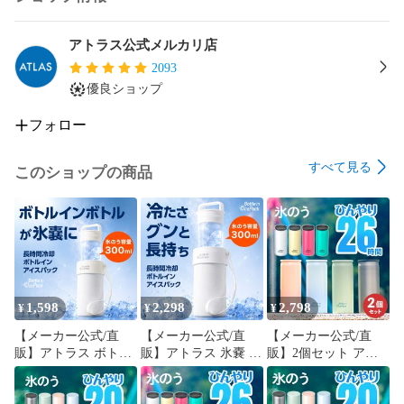
アトラス公式メルカリ店
2093
優良ショップ
フォロー
すべて見る
このショップの商品
1,598
2,298
2,798
¥
¥
¥
【メーカー公式/直
【メーカー公式/直
【メーカー公式/直
販】アトラス ボトル
販】アトラス 氷嚢 ボ
販】2個セット アト
インボトル取り付け
トル 氷のう水筒 保冷
ラス 氷嚢 ボトル 水
専用氷嚢 ボトル 氷の
大きめ ストラップ付
筒 保冷 スリム コン