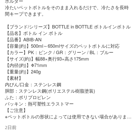
ホルダー

冷たいペットボトルをそのまま入れるだけで、冷たさを長時
間キープできます。

【ブランド/シリーズ】BOTTLE in BOTTLE ボトルインボトル

【品名】ボトル イン ボトル

【品番】ABIB-AN

【容量(約)】500ml～650mlサイズのペットボトルに対応

【カラー】PK：ピンク / GR：グリーン / BL：ブルー

【サイズ(約)】幅88×奥行93×高さ175mm

【内径(約)】Φ71mm

【重量(約)】240g

【素材】

内びん/口金：ステンレス鋼

胴部：ステンレス鋼(ポリエステル樹脂塗装)

ふた：ポリプロピレン

パッキン：熱可塑性エラストマー

【ご注意】

※ペットボトルの形状によっては使用できない場合がありま
す。

2日前
KEY： アトラス メーカー直販店 メーカー公式 ペットボトル