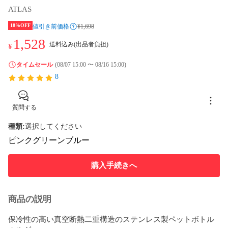
ATLAS
10%OFF
値引き前価格
¥1,698
1,528
送料込み(出品者負担)
¥
タイムセール
(08/07 15:00 〜 08/16 15:00)
8
質問する
種類
:
選択してください
ピンク
グリーン
ブルー
購入手続きへ
商品の説明
保冷性の高い真空断熱二重構造のステンレス製ペットボトル