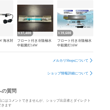
37,400
39,600
¥
¥
W 海水対
フロート付き冷陰極水
フロート付き冷陰極水
中殺菌灯14W
中殺菌灯16W
メルカリShopsについて
ショップ情報詳細について
への質問
品にはコメントできませんが、ショップ出店者とダイレクト
できます