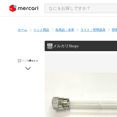
ンツにスキップ
ホーム
ペット用品
魚用品・水草
ライト・照明器具
照
メルカリShops