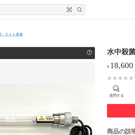
明・ライト本体
水中殺菌
18,600
¥
質問する
商品の説