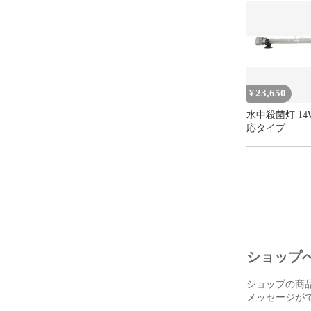
23,650
¥
水中殺菌灯 14
応タイプ
ショップ
ショップの商
メッセージが