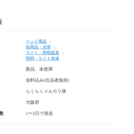
-14



15,000時間~30,000時間

報
ター AC100-240V/ランプ DC24V

5 x 400mm

トン

ペット用品
魚用品・水草
ライト・照明器具
長寿命水中殺菌灯１本、ACアダプター１個、キスゴム２
照明・ライト本体
新品、未使用
中殺菌灯　#濾過槽　#アクアリウム　#鯉

送料込み(出品者負担)
らくらくメルカリ便
大阪府
数
1〜2日で発送