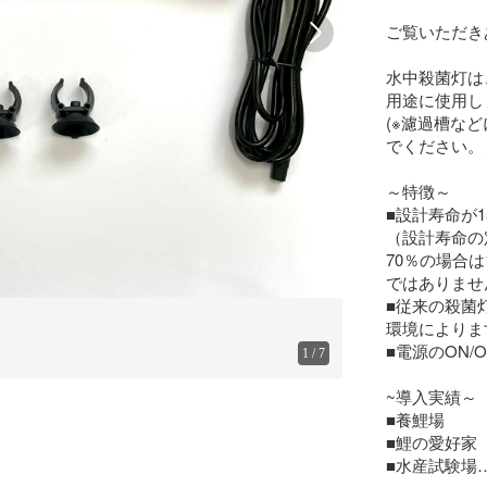
ご覧いただき
水中殺菌灯は
用途に使用し
(※濾過槽な
でください。
～特徴～

■設計寿命が15
（設計寿命の
70％の場合は
ではありません
■従来の殺菌
環境によります
■電源のON/
1
/
7
~導入実績～

■養鯉場

■鯉の愛好家

■水産試験場
