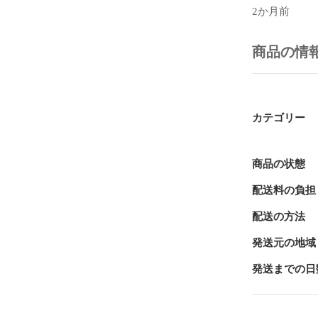
2か月前
品番：BW1030
消費電力：14W
ランプ設計寿命：
商品の情
入力電圧：アダプ
外観寸法：Φ38.
目安水量：10
製造国：台湾

カテゴリー
セット内容：
個

商品の状態
#殺菌灯　#水
配送料の負担
配送の方法
発送元の地域
発送までの日