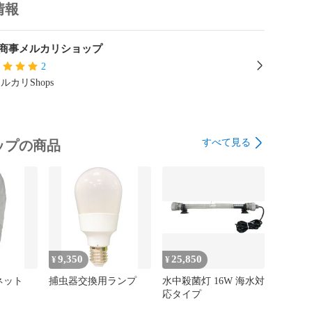
情報
商事メルカリショップ
2
ルカリShops
すべて見る
ップの商品
9,350
25,850
¥
¥
ネット
捕虫器交換用ランプ
水中殺菌灯 16W 海水対
応タイプ