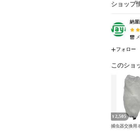
ショップ
納屋
メ
フォロー
このショ
2,505
¥
捕虫器交換用