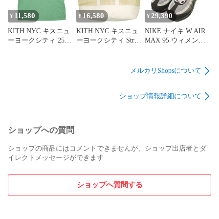
Beige/Green セーター
プルオーバー トップ
11,580
16,580
29,390
¥
¥
¥
ス g23773
KITH NYC キスニュ
KITH NYC キスニュ
NIKE ナイキ W AIR
ーヨークシティ 25SS
ーヨークシティ Straw
MAX 95 ウィメンズ
Women Swash Logo
Tote Bag ストロート
エア マックス 95
Mulberry Vintage Tee
ートバッグ
IB6396-200
スウォッシュロゴ マ
KHW4054-210 Natural
US6.5(23.5cm)
メルカリShopsについて
ルベリー ヴィンテー
カバン g23770
VELVET
ジTシャツ
BROWN/PEARL
ショップ情報詳細について
25073060006210 XS
GREY-BAROQUE
Newt 半袖 トップス
BROWN スニーカー
g23771
シューズ g23777
ショップへの質問
ショップの商品にはコメントできませんが、ショップ出店者とダ
イレクトメッセージができます
ショップへ質問する