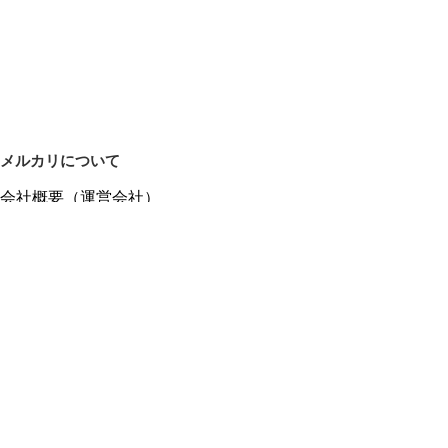
メルカリについて
会社概要（運営会社）
採用情報
プレスリリース
公式ブログ
プレスキット
メルカリUS
メルカリShops
m department（エムデパ）
ヘルプ
ヘルプセンター（ガイド・お問い合わせ）
メルカリShopsでショップを開設する
メルカリShops ショップ管理画面にログイン