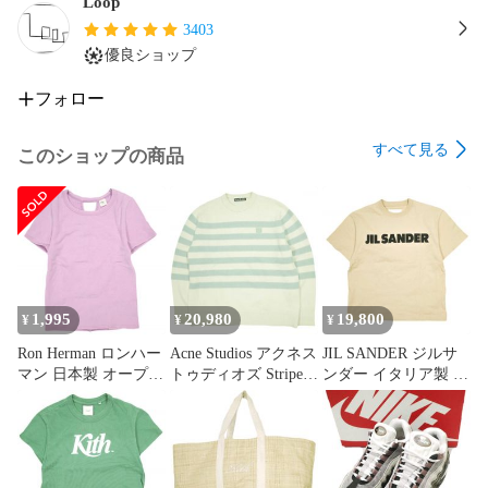
Loop
3403
優良ショップ
フォロー
すべて見る
このショップの商品
1,995
20,980
19,800
¥
¥
¥
Ron Herman ロンハー
Acne Studios アクネス
JIL SANDER ジルサ
マン 日本製 オープン
トゥディオズ Striped
ンダー イタリア製 T-
バックスウェットト
Face Patch Sweater フ
SHIRT SS ロゴプリン
ップ 3110900426 S ラ
ェイスパッチボーダ
トTシャツ J02GC0001
ベンダー 半袖 Tシャ
ークルーネックニッ
J20215 XS Dark Sand
ツ トップス g23780
ト FA-UX-
半袖 定価71,500円 ト
KNIT000035 S
ップス g23774