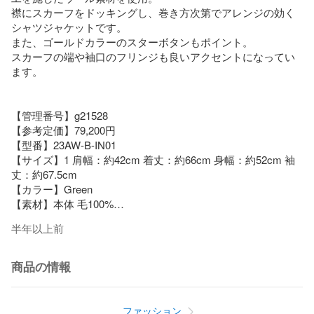
襟にスカーフをドッキングし、巻き方次第でアレンジの効く
シャツジャケットです。

また、ゴールドカラーのスターボタンもポイント。

スカーフの端や袖口のフリンジも良いアクセントになってい
ます。

【管理番号】g21528

【参考定価】79,200円

【型番】23AW-B-IN01

【サイズ】1 肩幅：約42cm 着丈：約66cm 身幅：約52cm 袖
丈：約67.5cm

【カラー】Green

【素材】本体 毛100%

裏地 キュプラ100%

半年以上前
【状態】多少の使用感が見られるもの、一般的USED品レベ
ル。右袖カフスボタンが別のものに変更されています。

【配送方法】ゆうパック元払い
商品の情報
ファッション