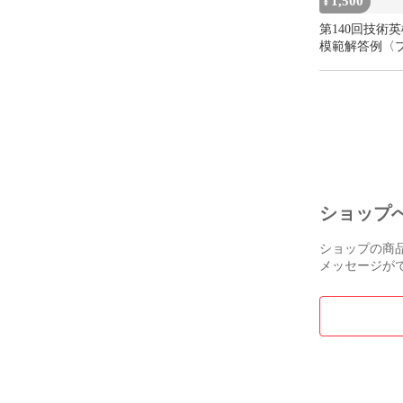
1,500
¥
第140回技術
模範解答例〈
ッショナル〉
ショップ
ショップの商
メッセージが