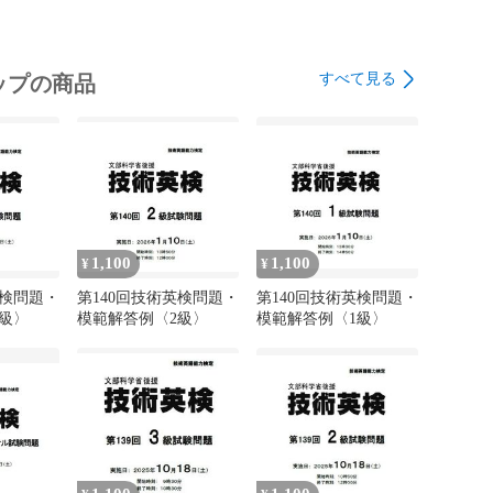
すべて見る
ップの商品
1,100
1,100
¥
¥
英検問題・
第140回技術英検問題・
第140回技術英検問題・
級〉
模範解答例〈2級〉
模範解答例〈1級〉