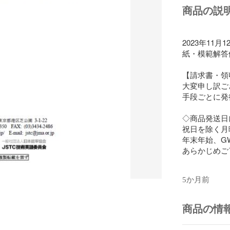
商品の説
2023年1
紙・模範解答
【請求書・領
大変申し訳ご
手段ごとに発
◇商品発送日
祝日を除く月
年末年始、G
あらかじめご
5か月前
商品の情