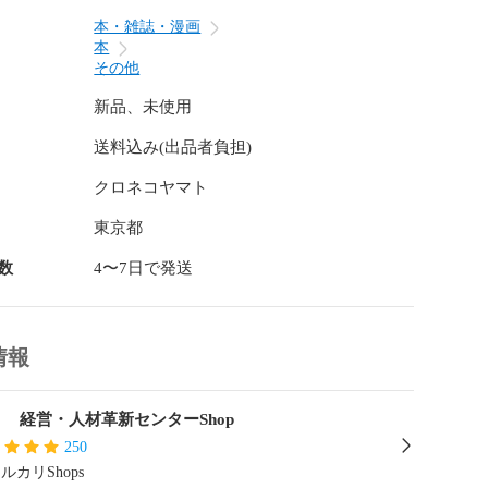
本・雑誌・漫画
本
その他
新品、未使用
送料込み(出品者負担)
クロネコヤマト
東京都
数
4〜7日で発送
情報
A 経営・人材革新センターShop
250
ルカリShops