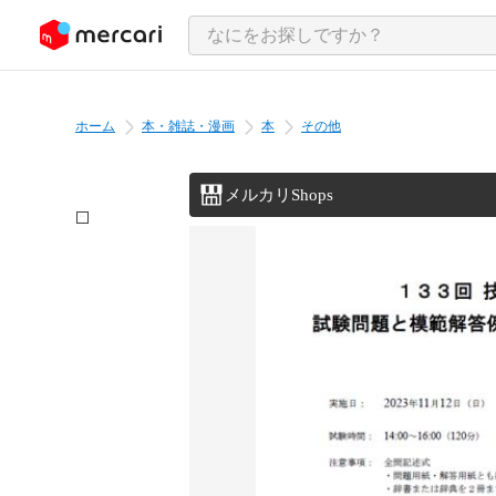
ンツにスキップ
ホーム
本・雑誌・漫画
本
その他
メルカリShops