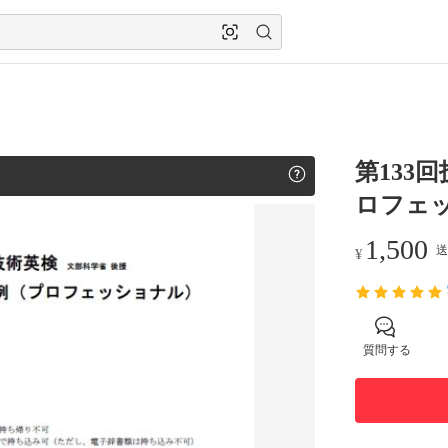
第133
ロフェ
1,500
送
¥
質問する