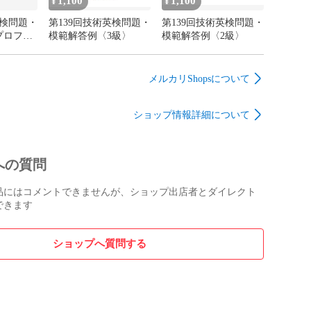
1,100
1,100
¥
¥
英検問題・
第139回技術英検問題・
第139回技術英検問題・
プロフェ
模範解答例〈3級〉
模範解答例〈2級〉
メルカリShopsについて
ショップ情報詳細について
への質問
品にはコメントできませんが、ショップ出店者とダイレクト
できます
ショップへ質問する