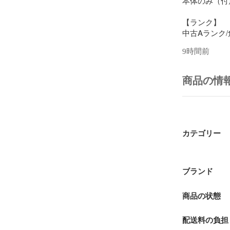
本体のみ（付
【ランク】

中古Aランク
9時間前
【コメント】

光沢のあるク
ードやお札を
商品の情
とてもスリム
【商品番号】

68593

カテゴリー
■注意事項■

◎掲載写真は
実際の商品と
◎サイズは実
ブランド
の誤差がござ
商品の状態
配送料の負担