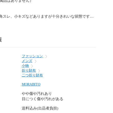
属品はありません）

/角スレ、小キズなどありますが十分きれいな状態です。

ロコダイルがエレガントな二つ折り財布。クレジットカ
収納できます。

報
なので持ち運びに便利です。是非この機会に！

ファッション
メンズ
小物
折り財布
デジタルカメラで撮影しております。閲覧環境により、
二つ折り財布
若干色合いが異なる場合がございます。

測による概算値を記載しております。実際の商品と多少
MORABITO
いますことをご了承ください。
やや傷や汚れあり
目につく傷や汚れがある
送料込み(出品者負担)