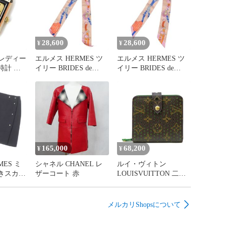
28,600
28,600
¥
¥
 レディー
エルメス HERMES ツ
エルメス HERMES ツ
時計 ダ
イリー BRIDES de
イリー BRIDES de
イアスタ
GALA 式典用馬勒 ロー
GALA 式典用馬勒 ロー
ベルト社
ズプードル シルク
ズプードル シルク
.3 ゴール
100％
100％
165,000
68,200
¥
¥
MES ミ
シャネル CHANEL レ
ルイ・ヴィトン
きスカー
ザーコート 赤
LOUISVUITTON 二つ
ート 黒
折り財布 コンパクトジ
ップ M95218 モノグラ
ム・ペルフォ ヴェール
メルカリShopsについて