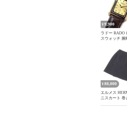
9,900
¥
ラドー RADO
スウォッチ 腕
イヤスター ダ
ー クオーツ 
外品 133.9505
ド盤
88,000
¥
エルメス HER
ニスカート 巻
ト ラップスカ