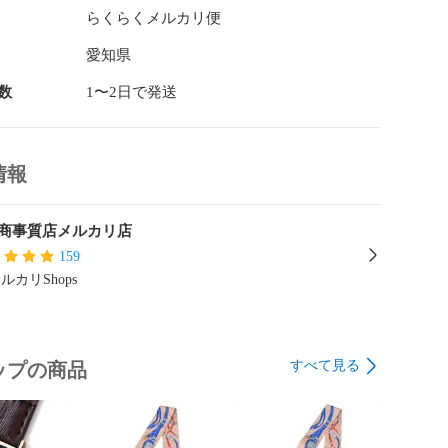
らくらくメルカリ便
愛知県
数
1〜2日で発送
情報
商事質店メルカリ店
159
ルカリShops
すべて見る
ップの商品