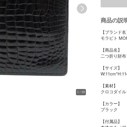
商品の説
【ブランド名】
モラビト MORA
【商品名】

二つ折り財布
【サイズ】

W:11cm*H:11
【素材】

クロコダイル

1
/
19
【カラー】

ブラック

【付属品】
