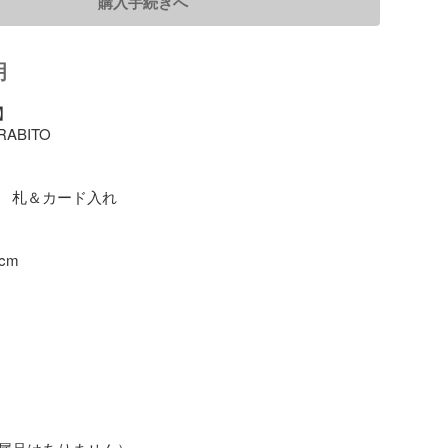
購入手続きへ
明


BITO

　札＆カード入れ

cm
