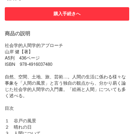
購入手続きへ
商品の説明
社会学的人間学的アプローチ

山岸 健【著】

A5判　436ページ

ISBN　978-4916037480

自然、空間、土地、旅、芸術…。人間の生活に係わる様々な
事象を「人間の風景」と言う独自の観点から、分かり易く論
じた社会学的人間学の入門書。「絵画と人間」についても多
く述べる。

目次

１　谷戸の風景

２　晴れの日

３　人間について
