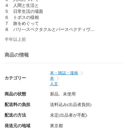
４　人間と生活と

５　日常生活の場面

６　トポスの様相

７　旅をめぐって

８　パリ―スペクタクルとパースペクティヴ

９　道と人間、人間の生活

半年以上前
１０　自然と人間と人間の生活と

１１　絵画と人間

商品の情報
著者プロフィール

山岸健［ヤマギシタケシ］

本・雑誌・漫画
１９３４年１１月７日、新潟県長岡市に生まれる。１９５７
カテゴリー
本
年３月、慶応義塾大学文学部卒業（社会学専攻）。１９６２
人文
年３月、慶応義塾大学大学院社会学研究科社会学専攻博士課
商品の状態
新品、未使用
程修了。１９６７年９月〜１９６８年９月、イギリス留学。
１９７３年９月、社会学博士。１９７６年４月、慶応義塾大
配送料の負担
送料込み(出品者負担)
学文学部教授、１９９９年３月まで在職する。慶応義塾大学
名誉教授。１９９９年４月、大妻女子大学人間関係学部教
配送の方法
未定(出品者が手配)
授。研究領域は社会学的人間学、社会学理論・学説、日常生
活の社会学、文化社会学、都市論、風景論、絵画論、生活空
発送元の地域
東京都