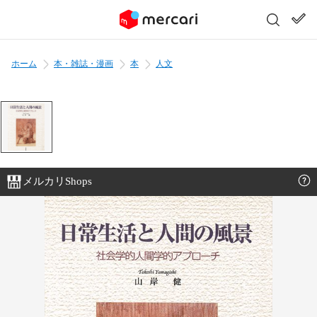
ホーム
本・雑誌・漫画
本
人文
メルカリShops