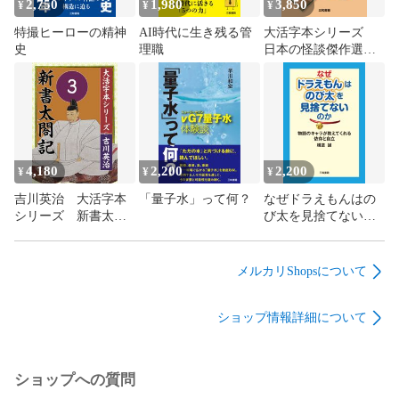
2,750
1,980
3,850
¥
¥
¥
特撮ヒーローの精神
AI時代に生き残る管
大活字本シリーズ
史
理職
日本の怪談傑作選
⑥ 夢野久作 あや
かしの鼓
4,180
2,200
2,200
¥
¥
¥
吉川英治 大活字本
「量子水」って何？
なぜドラえもんはの
シリーズ 新書太閤
び太を見捨てないの
記 第3巻
か
メルカリShopsについて
ショップ情報詳細について
ショップへの質問