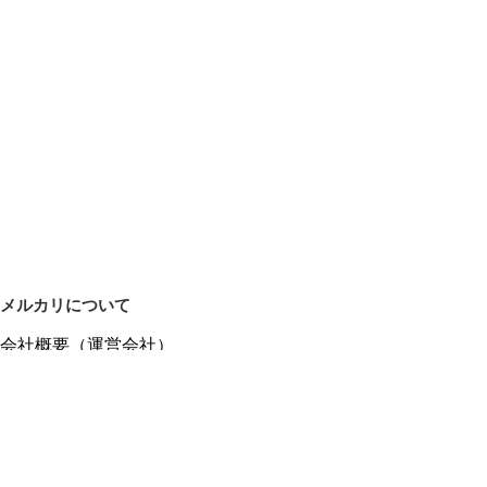
メルカリについて
会社概要（運営会社）
採用情報
プレスリリース
公式ブログ
プレスキット
メルカリUS
メルカリShops