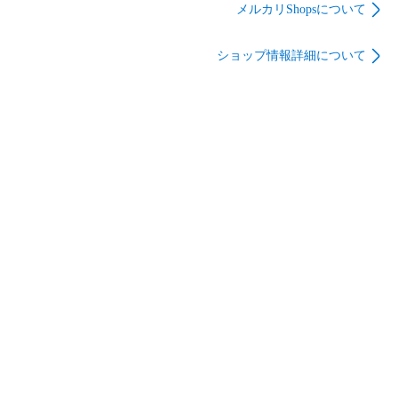
ンダム ver. A.N.I.M.E.
メルカリShopsについて
292
お客様の責任により荷物が返送された場合、返送料と再配達
の送料はお客様の負担となります。返送料、再配達の送料は
ショップ情報詳細について
当店より銀行振込にて別途請求をし、お振込みの確認後、再
配達をさせていただきます。なお、荷物が返送された場合で
あってもご注文をキャンセルすることはできかねます。

商品管理番号：1303311502