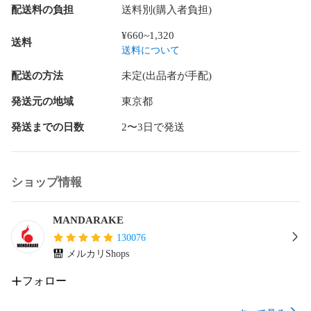
す。

配送料の負担
送料別(購入者負担)
商品には値札ラベルや管理シール、海外出荷向け、国内輸入
¥660~1,320
送料
に伴うシールが貼りついている場合もございます。

送料について
未開封(メーカー検品によるテープの多重貼りを含む)商品の内
配送の方法
未定(出品者が手配)
容不備、動作不良につきましては保証対象外です。

発送元の地域
東京都
開封品の内、音声や発光等の機能を有する商品に関しては動
発送までの日数
2〜3日で発送
作確認済で、動作不良がある場合は商品状態に表記をしてお
ります。電化製品や精密機器に関しては動作確認は行ってお
りません。

ショップ情報
電池やはがき、チラシ等の商品の性質に影響しない付属品は
付属しない場合がございます。

MANDARAKE
商品に付属している応募券やシリアルコード等は利用できな
130076
い場合がございます。

メルカリShops
布製品(バッグ、タペストリー、ハンカチ等)は保管や発送時の
フォロー
都合上、折れ跡がある場合がございます。
