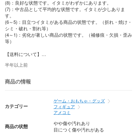
(8)：良好な状態です。イタミがわずかにあります。

(7)：中古品として平均的な状態です。イタミが少しありま
す。

(6～5)：目立つイタミがある商品の状態です。（折れ・焼け・
シミ・破れ・割れ等）

(4～1)：劣化が著しい商品の状態です。（補修痕・欠損・歪み
等）

【送料について】

半年以上前
当店ではご注文の配送料はお客様負担となります。

配送料につきましては、商品価格の隣に表記の送料をご覧い
ただくか、画面下部にございます「送料」の項目をご覧くだ
商品の情報
さい。

【商品について】

ゲーム・おもちゃ・グッズ
カテゴリー
フィギュア
商品は店頭、他サイトと在庫を共有しております。そのため
アメコミ
注文後に在庫を確保できない場合がございます。

やや傷や汚れあり
商品の状態
目につく傷や汚れがある
中古品のため多少のキズ・ヨゴレ・経年劣化等がございま