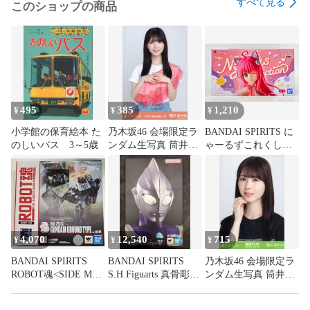
すべて見る
このショップの商品
ゲーム、DVD等の特典品は、タイトルに特典付属の記載がな
い場合は本体のみとなります。また商品が特典品の場合、本
体が付属する記載がない場合特典のみとなります。

食玩等の食品または飲料が付属する商品の食品及び飲料の飲
食はお止めください。当店では食玩の付属物、外装を商品の
主体とし、食品としての販売をしていないため、飲食をした
495
385
1,210
場合の健康被害の責任は負いかねます。

¥
¥
¥
小学館の保育絵本 た
乃木坂46 会場限定ラ
BANDAI SPIRITS に
【商品画像について】

のしいバス 3～5歳
ンダム生写真 筒井あ
ゃーるずこれくしょ
やめ 2024.September-
ん To LOVEる-とらぶ
商品画像は参考画像を使用しており、実際の商品の状態は画
III フリルTシャツ チ
る-ダークネス ララ・
像と多少異なる場合がございます。

ュウ
サタリン・デビルー
ク
【配送について】

4,070
12,540
715
¥
¥
¥
配送業者は当社指定の配送業者となります。

本商品はコンプレックスより発送致します。

BANDAI SPIRITS
BANDAI SPIRITS
乃木坂46 会場限定ラ
ROBOT魂<SIDE MS>
S.H.Figuarts 真骨彫製
ンダム生写真 筒井あ
商品によって出荷地が異なるため、商品の同梱は承れませ
バンダイスピリッツ
法 ウルトラマンティ
やめ 35thSGアンダー
ん。

版 RX-79(G) 陸戦型ガ
ガ スカイタイプ
ライブTシャツ ヨリ