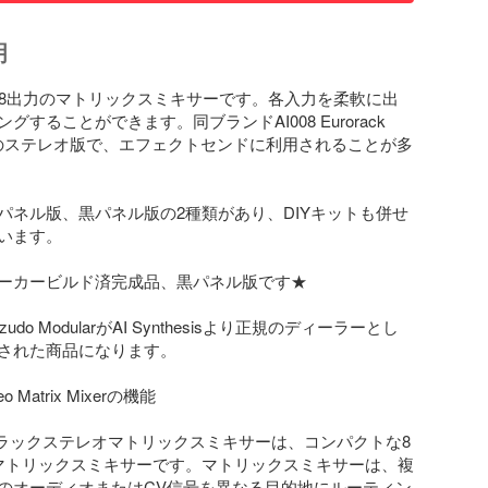
明
8入力8出力のマトリックスミキサーです。各入力を柔軟に出
グすることができます。同ブランドAI008 Eurorack 
Mixerのステレオ版で、エフェクトセンドに利用されることが多
パネル版、黒パネル版の2種類があり、DIYキットも併せ
います。

ーカービルド済完成品、黒パネル版です★

udo ModularがAI Synthesisより正規のディーラーとし
された商品になります。

reo Matrix Mixerの機能

ユーロラックステレオマトリックスミキサーは、コンパクトな8
マトリックスミキサーです。マトリックスミキサーは、複
のオーディオまたはCV信号を異なる目的地にルーティン