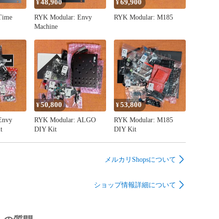
48,900
69,900
¥
¥
Time
RYK Modular: Envy
RYK Modular: M185
Machine
は、以下当店Webサイトの簡略版です。

頂けると幸いです。

 AI018 Stereo Matrix Mixer紹介

domodular.com/products/ai-smatrix-intro/

50,800
53,800
¥
¥
Envy
RYK Modular: ALGO
RYK Modular: M185
ンセ

t
DIY Kit
DIY Kit
シンセサイザー

esizer

セ

メルカリShopsについて
sizer

sizer

ショップ情報詳細について
ンセサイザー