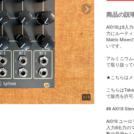
商品の説
AI018は
力にルーティン
Matrix 
いです。

アルミニウム
て取り扱って
★こちらはメ
こちらはTakaz
て販売を許可
1
/
3
## AI018 Ste
AI018 
入力8出力の
数の音源から