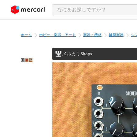
ンツにスキップ
ホーム
ホビー・楽器・アート
楽器・機材
鍵盤楽器
シ
メルカリShops