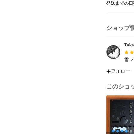
https://docs.
発送までの日
RSRdjmuw3Mb
## AI Synth
ショップ
AI Synt
メーカーです。
Taka
AI Synt
ーシックなタ
メ
とDIYサポ
フォロー
イドが用意さ
Synthesi
このショ
## オマケ:
モジュラーシ
電氣美術研究
バンドルさせ
源ケーブル、
など、内容は