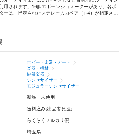
使用されます。16個のポテンショメーターがあり、各ポ
ターは、指定されたステレオ入力ペア（1-4）が指定され
力（A-D）に送られる量を制御します。

一般的な使用例としては、エフェクトセンドとしての利用があ
または複数のオーディオ入力と、一つまたは複数のエフ
報
を組み合わせて利用します。AI018を使用することで、入
フェクトに送り、エフェクトを互いに、さらには自分自
とができ、よくミキサーについているエフェクトセンド
ホビー・楽器・アート
以上の、高い柔軟性を持ったミキシングを可能にしま
楽器・機材
鍵盤楽器
シンセサイザー
ynthesis公式のデモ動画です。

モジュラーシンセサイザー
youtube.com/watch?v=ceuGfmOO6OA

新品、未使用
送料込み(出品者負担)


らくらくメルカリ便
nthesisの公式マニュアル（英語）です。

埼玉県
AI018 Stereo Matrix Mixer User's Manual
