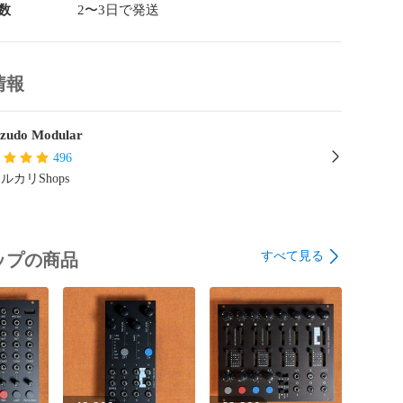
google.com/document/d/1wIH-
数
2〜3日で発送
ZT9oOvg7QPSo2nwYAKt3aOwPIx44/edit?usp=sharing

esisについて

情報
hesisはアメリカポートランド州に拠点を置くモジュラーシンセ


zudo Modular
496
hesisのモジュールラインナップは、シンプルで実用性の高いベ
イプのモジュールで構成されています。ユーザーの学習
ルカリShops
ートに力を入れており、すべてのモジュールに丁寧なDIYガ
れ、設計図、BOMも合わせて公開されています。AI 
sのDIYキットで、シンセDIYを初めてみませんか？

すべて見る
ップの商品
 電氣美術研究會セット付き

ンセをもっと多くの方に触って欲しいという願いの元、
會さまにご協力頂き、モジュラー小物セットを本商品に
て販売させていただいております。パッチケーブルや電
ドレスナットのサンプルセット、モノラルスプリッター
時期に応じて変化します。商品に同梱しますので是非お