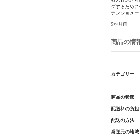
グするために
テンショメー
たステレオ出
5か月前
AI018の
ります。一つ
商品の情
ェクト入出力
力を複数のエ
身にも送るこ
リターン機能
す。

カテゴリー
以下は、AI S
https://www.
商品の状態
配送料の負担
## マニュアル
配送の方法
以下はAI Sy
発送元の地域
AI Synthesis 