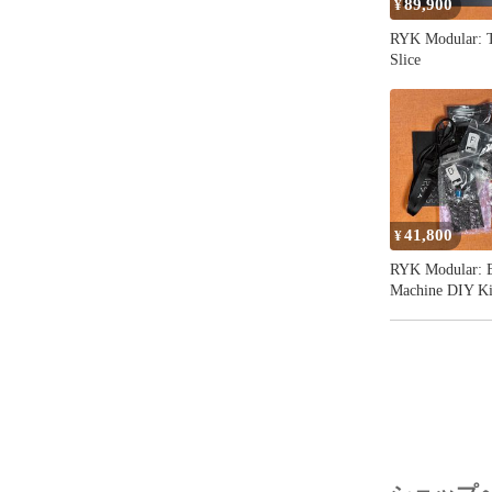
試し下さい！

89,900
¥
RYK Modular: 
---

Slice
この商品説明
併せてご確認
AI Synthesis:
https://takazu
---

41,800
¥
RYK Modular: 
#モジュラーシ
Machine DIY Ki
#モジュラー
#modularsynth
モジュラーシン
modularsynthe
modular synthe
モジュラーシ