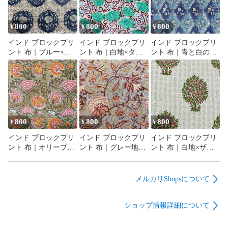
800
800
800
¥
¥
¥
インド ブロックプリ
インド ブロックプリ
インド ブロックプリ
ント 布｜ブルー×ホ
ント 布｜白地×ター
ント 布｜青と白のシ
ワイト メダリオン花
コイズグリーン花と
ノワズリ風 花柄 コッ
柄 コットン生地
唐草模様 コットン生
トン生地 110cm幅
110cm幅 50cm単位販
地 110cm幅 50cm単位
50cm単位販売
売
販売
800
800
800
¥
¥
¥
インド ブロックプリ
インド ブロックプリ
インド ブロックプリ
ント 布｜オリーブ地
ント 布｜グレー地×
ント 布｜白地×ザク
×華やかボタニカル花
ボタニカル花柄 コッ
ロの木模様 コットン
柄 コットン生地
トン生地 110cm幅
生地 110cm幅 50cm単
110cm幅 50cm単位販
50cm単位販売
位販売
メルカリShopsについて
売
ショップ情報詳細について