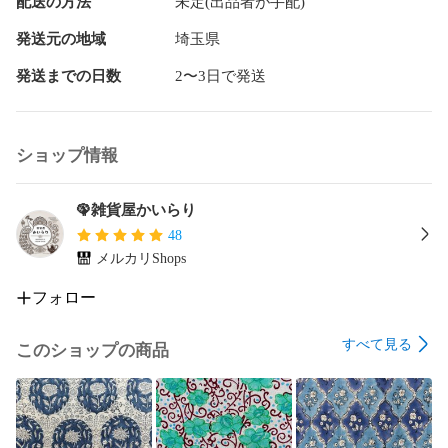
配送の方法
未定(出品者が手配)
発送元の地域
埼玉県
発送までの日数
2〜3日で発送
ショップ情報
🦚雑貨屋かいらり
48
メルカリShops
フォロー
すべて見る
このショップの商品