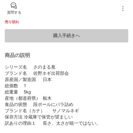
質問する
売り切れ
購入手続きへ
商品の説明
シリーズ名	さのまる葱

ブランド名	佐野ネギ出荷部会

原産国／製造国	日本

総個数	1

総重量	5kg

産地（都道府県）	栃木

食品の状態	段ボールにバラ詰め

ブランド名（カナ）	サノマルネギ

保存方法	冷蔵庫で保管が望ましい

訳ありの理由１	長さ、太さが統一ではない。
