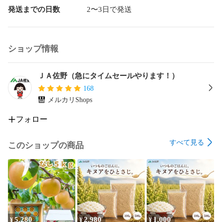
発送までの日数
2〜3日で発送
ショップ情報
ＪＡ佐野（急にタイムセールやります！）
168
メルカリShops
フォロー
すべて見る
このショップの商品
5,280
2,980
1,000
¥
¥
¥