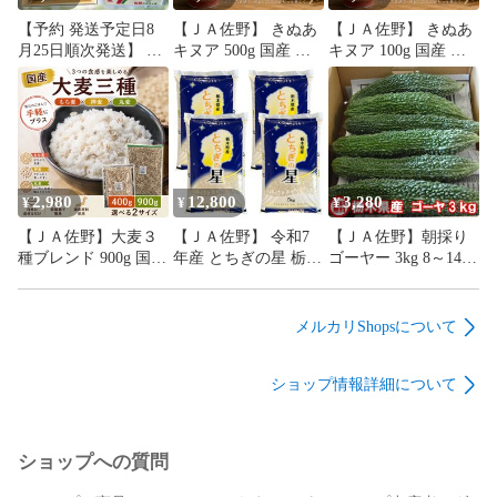
【予約 発送予定日8
【ＪＡ佐野】 きぬあ
【ＪＡ佐野】 きぬあ
月25日順次発送】 梨
キヌア 500g 国産 雑
キヌア 100g 国産 雑
「豊水」 発売日より
穀米 雑穀 米に混ぜる
穀米 雑穀 米に混ぜる
１日～１０日程度で
だけ 腸活 混ぜご飯に
だけ 腸活 混ぜご飯に
発送 配送日要確認 梨
産地変動あり 送料無
産地変動あり 送料無
約５kg のむら果樹園
料
料
なし ナシ ギフト 夏
ギフト 贈り物 贈答品
暑中見舞い 残暑見舞
2,980
12,800
3,280
¥
¥
¥
い お盆 敬老の日 佐
【ＪＡ佐野】大麦３
【ＪＡ佐野】 令和7
【ＪＡ佐野】朝採り
野市 ＪＡ佐野 佐野ブ
種ブレンド 900g 国産
年産 とちぎの星 栃木
ゴーヤー 3kg 8～14本
ランド認定品
もち麦・丸麦・押麦
県産 米 こめ rice 精米
入り ゴーヤ茶 ジュー
送料無料 雑穀米 ダイ
20kg 20キロ 低温倉庫
ス 栃木県産
シモチ はだか麦 六条
保管
SHINOZAKI5115F
メルカリShopsについて
大麦 混ぜるだけ 産地
ARM ニガウリ 苦瓜
は変動します
常温発送 【ニガウリ
ショップ情報詳細について
詰合せセット】
ショップへの質問