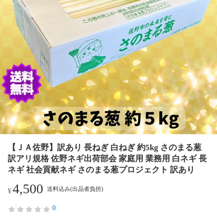
【ＪＡ佐野】訳あり 長ねぎ 白ねぎ 約5kg さのまる葱
訳アリ規格 佐野ネギ出荷部会 家庭用 業務用 白ネギ 長
ネギ 社会貢献ネギ さのまる葱プロジェクト 訳あり
4,500
送料込み(出品者負担)
¥
0