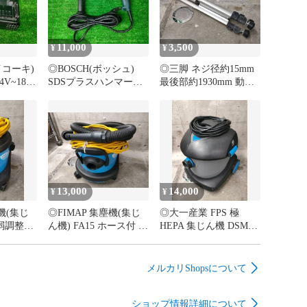
が分かるような書類の同梱不要などにつきましても、多
り扱っております都合上全てのご要望に対応いたしかね
ます。予めご了承ください。

11,000
3,500
¥
¥
イコーキ)
◎BOSCH(ボッシュ)
◎三脚 ネジ径約15mm
返品は一切承っておりません。

4V~18V
SDSプラスハンマード
最後部約1930mm 動作
外は、商品到着から一週間初期不良返品受け付けます。

付 急速充
リル[GBH2-22E] モー
確認済み
商品の場合は大変お手数ですが、弊社までご連絡くださ
2 動作確認
タ異音も軸ブレもなし
動作確認済み
返品いただき、確認次第返金対応させていただきます。

5日以内』に指定の支払い方法で入金手続きをお願いしま
13,000
14,000
¥
¥
消しは対応いたしかねますので商品説明、画像をしっか
塵機(集じ
◎FIMAP 集塵機(集じ
◎大一産業 FPS 極
ご入札ください。

強弱調整不
ん機) FA15 ホース付 動
HEPA 集じん機 DSM-
でのキャンセルの場合、購入者様に【悪い】の評価が自
認済み
作確認済み
007 動作確認済み
。

メルカリShopsについて
】

ございましたら、下記までご連絡をお願いいたします。
ショップ情報詳細について