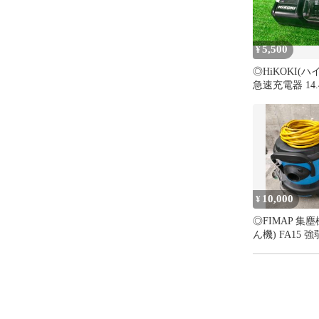
また、購入元
数の商品を取
る場合があり
5,500
¥
【返品方法】

◎HiKOKI(ハ
ジャンク品の
急速充電器 14.
ジャンク品以
USB充電端子
なお、不具合
電 UC18YDL
い。

済み
まず商品をご
【お支払い】

ご購入から『
す。

10,000
¥
購入後の取り
◎FIMAP 集
り確認のうえ
ん機) FA15 
購入者様都合
調あり 動作確
動的につきます
【問い合わせ先
何かご不明点