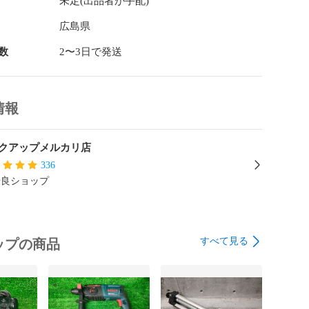
未定(出品者が手配)


広島県
数
2〜3日で発送
です。モータ異音ありません。

情報
】	

応領収書の発行可能です。

クアップメルカリ店
は、ご落札直後にメッセージにてお申し付けください。
336
と経費削減のため（切手代等）、後日ご連絡をいただい
優良ショップ
みの郵送等は行っておりません。

梱包】

１～３営業日以内に発送します（ＧＷ、盆、年末年始除
すべて見る
ップの商品
利用となります。

の宛名、宛先をご希望の場合はお申し付けください。

会社様との契約がございますので送り主の氏名、住所な
応致しかねます。
