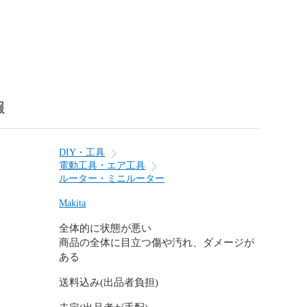
報


DIY・工具
電動工具・エア工具
先となります)

ルーター・ミニルーター
ものは付属しません）

Makita
全体的に状態が悪い
商品の全体に目立つ傷や汚れ、ダメージが
外について、商品到着から一週間初期不良返品受け付け
ある
無い限り、メーカー保証は一切つきません。

送料込み(出品者負担)
、簡単な動作確認のみ行っております。

則した動作確認や、修理、パーツ欠品のチェックは行っ