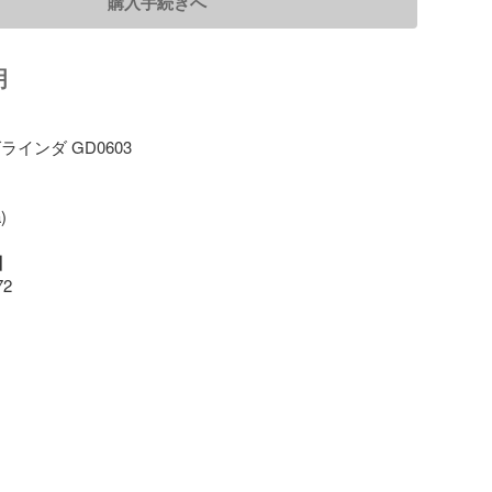
購入手続きへ
明
インダ GD0603





2
