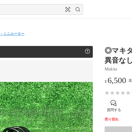
・ミニルーター
◎マキタ
異音なし
Makita
6,500
送
¥
質問する
売り切れ