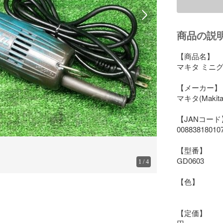
商品の説
【商品名】

マキタ ミニグラ
【メーカー】

マキタ(Makita)
【JANコード】
008838180107
【型番】

GD0603

1
/
4
【色】

【定価】
