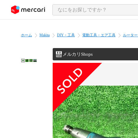
ンツにスキップ
ホーム
Makita
DIY・工具
電動工具・エア工具
ルーター
メルカリShops