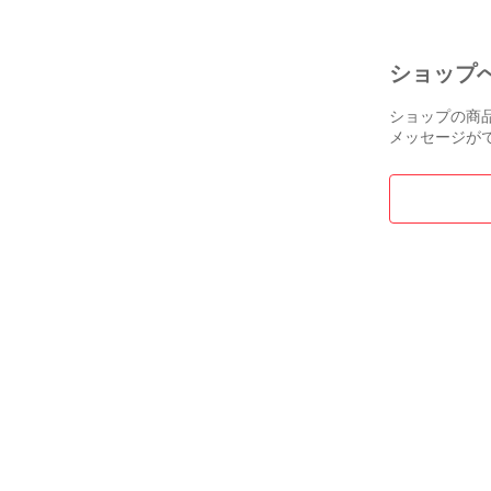
タイトルの最
タイトルに◎
ピックアップ
ショップ
【TEL】080-42
【メールアドレス】
ショップの商
【住所】広島県
メッセージが
【営業時間】10:
火、水曜日は