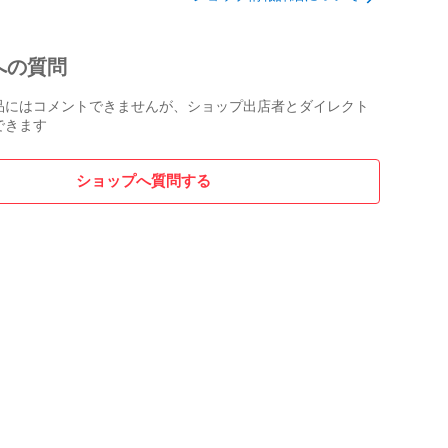
初に付く記号によって在庫店舗が異なります。

印が付いた商品は海田店の在庫です。

ヤフオク店/ハンサム工具 海田店

への質問
05-9586

kaita@pickup-jp.com

品にはコメントできませんが、ショップ出店者とダイレクト
安芸郡海田町幸町6-42-4カーサ幸101

できます
00～19:00

休業ですので、対応は行っておりません。
ショップへ質問する