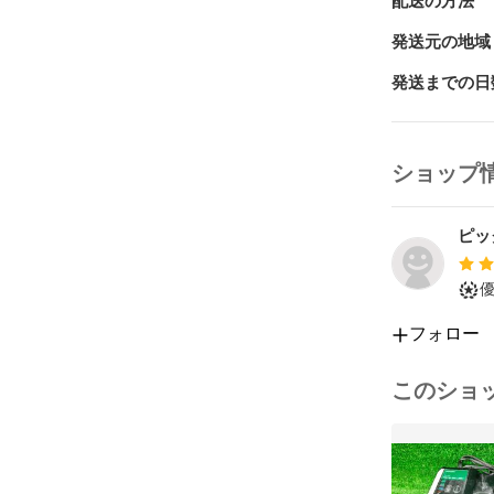
配送の方法
ておりません。
発送元の地域
【状態】

Dランク

発送までの日
【動作確認】

動作確認済み
ショップ
【領収書発行
インボイス対
ピッ
領収書の発行
なお二度手間
ても領収書の
フォロー
【商品発送と
入金確認後、
く）

このショ
梱包材料は再
落札者様以外
一方で、配送
どの変更は対