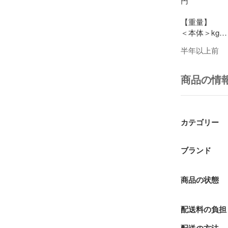
円

【重量】

＜本体＞kg

半年以上前
【電圧】

商品の情
【バッテリー】
【付属品】

カテゴリー
(詳細は画像優
(画像に無い
ブランド
【保証】

商品の状態
ジャンク品以
ます。

特別な記載が
配送料の負担
商品について
実際の作業に