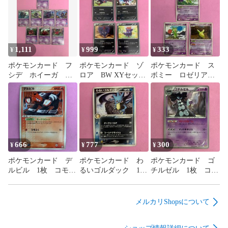
1,111
999
333
¥
¥
¥
ポケモンカード フ
ポケモンカード ゾ
ポケモンカード ス
シデ ホイーガ ペ
ロア BW XYセッ
ボミー ロゼリア
ンドラー BW XYセ
ト 各1枚 コモン
ロズレイド 各1枚
ット 各1枚 コモン
コモン
666
777
300
¥
¥
¥
ポケモンカード デ
ポケモンカード わ
ポケモンカード ゴ
ルビル 1枚 コモ
るいゴルダック 1
チルゼル 1枚 コモ
ン こみやトモカズ
枚 コモン
ン
メルカリShopsについて