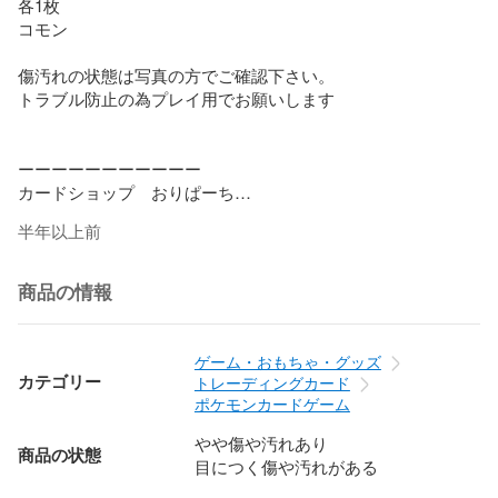
各1枚

コモン

傷汚れの状態は写真の方でご確認下さい。

トラブル防止の為プレイ用でお願いします

ーーーーーーーーーーー

カードショップ　おりぱーち

ーーーーーーーーーーー

半年以上前
#ポケモンカード

#ポケカ

#遊戯王OCG

商品の情報
#遊戯王カード

#デッキ

#レア

ゲーム・おもちゃ・グッズ
#シングルカード

カテゴリー
トレーディングカード
#遊戯王まとめ売り

ポケモンカードゲーム
#プロモ
やや傷や汚れあり
商品の状態
目につく傷や汚れがある