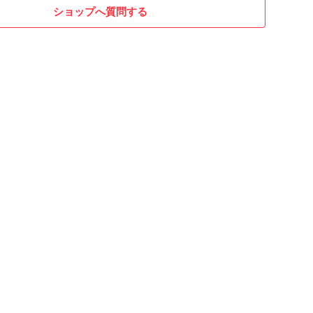
ショップへ質問する
九



一

第三十二

三

四

五

　第三十六

第三十七

第三十八

三十九

第四十

　第四十一

二

第四十三

四時篇　第四十四

五
