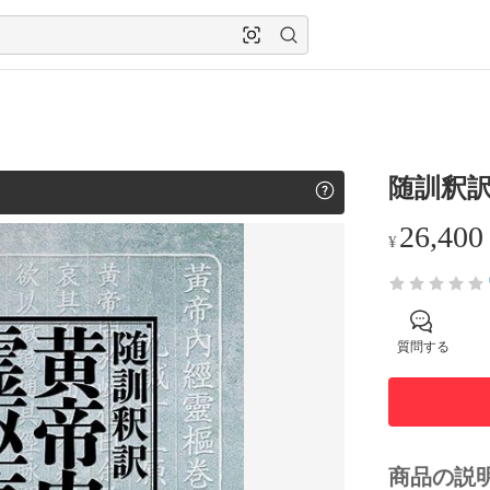
随訓釈訳
26,400
¥
質問する
商品の説