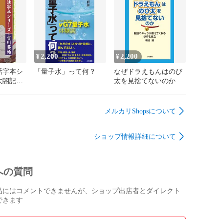
五





第十八

2,200
2,200
¥
¥
九

活字本シ
「量子水」って何？
なぜドラえもんはのび
太閤記
太を見捨てないのか


二十一

メルカリShopsについて
二

三

ショップ情報詳細について
四

五

への質問
六

七

品にはコメントできませんが、ショップ出店者とダイレクト
八

できます