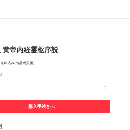
 黄帝内経霊枢序説
送料込み(出品者負担)
0
購入手続きへ
明