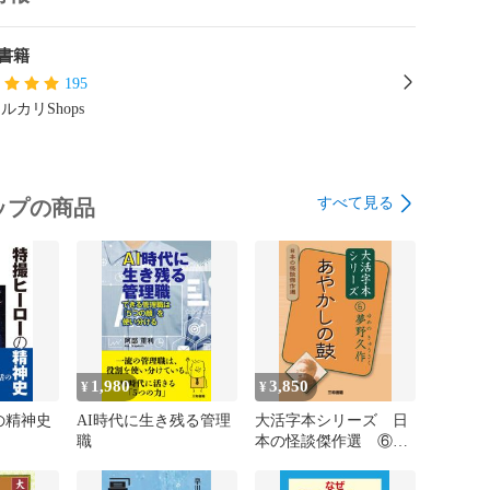
篇　第四

書籍
195
六

ルカリShops
すべて見る
ップの商品




1,980
3,850
¥
¥
の精神史
AI時代に生き残る管理
大活字本シリーズ 日
職
本の怪談傑作選 ⑥


夢野久作 あやかしの


鼓