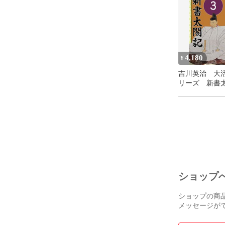
巻第八

五十營篇　第十
營氣篇　第十六
脉度篇　第十七
營衞生會篇　
4,180
¥
四時氣篇　第十
吉川英治 大
リーズ 新書
巻第九

第3巻
五邪篇　第二十
寒熱病篇　第
癲狂篇　第二十
熱病篇　第二十
巻第十

厥病篇　第二十
病本篇　第二十
ショップ
雜病篇　第二十
周痺篇　第二十
ショップの商
口問篇　第二十
メッセージが