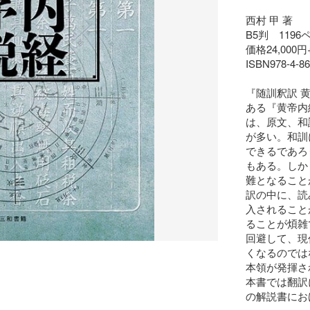
西村 甲 著

B5判　1196
価格24,000円
ISBN978-4-86
『随訓釈訳 
ある『黄帝内
は、原文、和
が多い。和訓
できるであろ
もある。しか
難となること
訳の中に、読
入されること
ることが煩雑
回避して、現
くなるのでは
本領が発揮さ
本書では翻訳
の解説書にお