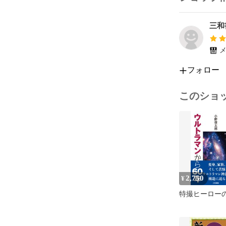
邪氣藏府病形
三和
巻第三

根結篇　第五

壽夭剛柔篇　第
メ
官鍼篇　第七

フォロー
巻第四

本神篇　第八

このショ
終始篇　第九

巻第五

經脉篇　第十

巻第六

經別篇　第十一
經水篇　第十二
2,750
¥
特撮ヒーロー
巻第七

經筋篇　第十三
骨度篇　第十四