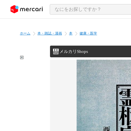
ンツにスキップ
ホーム
本・雑誌・漫画
本
健康・医学
メルカリShops