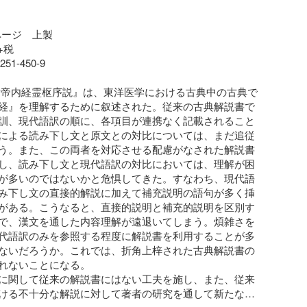
ページ　上製

+税

251-450-9

黄帝内経霊枢序説』は、東洋医学における古典中の古典で
経』を理解するために叙述された。従来の古典解説書で
訓、現代語訳の順に、各項目が連携なく記載されること
による読み下し文と原文との対比については、まだ追従
う。また、この両者を対応させる配慮がなされた解説書
し、読み下し文と現代語訳の対比においては、理解が困
が多いのではないかと危惧してきた。すなわち、現代語
み下し文の直接的解説に加えて補充説明の語句が多く挿
がある。こうなると、直接的説明と補充的説明を区別す
で、漢文を通した内容理解が遠退いてしまう。煩雑さを
代語訳のみを参照する程度に解説書を利用することが多
ないだろうか。これでは、折角上梓された古典解説書の
れないことになる。

に関して従来の解説書にはない工夫を施し、また、従来
ける不十分な解説に対して著者の研究を通して新たな説