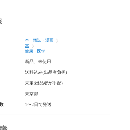
翻訳に関する特徴として、二点が挙げられる。一点に
文を通して内容を理解することである。読み下しの文中
してあるので、読み下し文を読み進めていく過程で、随
解説を通して理解できることになる。読み下し文と現代
報
る必要がないのである。二点には、解説に関して直接的
説明を区別したことである。解説には、古典用語自体の
文意を明確にするために補充すべき語句が必要になる。
本・雑誌・漫画
別を行うことは、通常の表記法では困難である。本書で
本
体を区別することで解決した。

健康・医学
、東洋医学の基本概念における『黄帝内経』の位置づけ
も、本書を執筆した目的である。

新品、未使用
送料込み(出品者負担)
未定(出品者が手配)


東京都
　第一

数
1〜2日で発送


情報