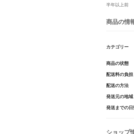
明を加えた。
半年以上前
は、読み下し
に解説を挿入
時挿入された
商品の情
語訳を見比べ
説明と補充的
説明のほか、
この両者の区
カテゴリー
は、文字の書
本書を通して
を捉えること
商品の状態
配送料の負担
目次

配送の方法
黄帝内經靈樞序
発送元の地域
巻第一

九鍼十二原篇
発送までの日
本輸篇　第二

巻第二

小鍼解篇　第三
ショップ