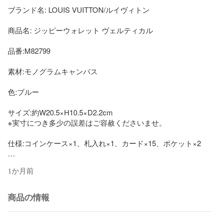
ブランド名: LOUIS VUITTON/ルイヴィトン

商品名: ジッピーウォレット ヴェルティカル

品番:M82799

素材:モノグラムキャンバス

色:ブルー

サイズ:約W20.5×H10.5×D2.2cm

※実寸につき多少の誤差はご容赦くださいませ。

仕様:コインケース×1、札入れ×1、カード×15、ポケット×2

付属品: 約W20.5×H10.5×D2.2cm

1か月前
程度:USED

商品の情報
程度説明:ファスナー部分に若干の色剥げあり
