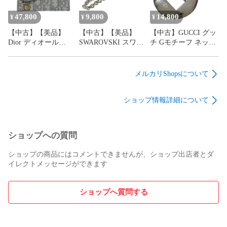
S5907CTZQ_M932 レ
ンズ ユニセックス
ディース 女性
47,800
9,800
14,800
¥
¥
¥
【中古】【美品】
【中古】【美品】
【中古】GUCCI グッ
Dior ディオール
SWAROVSKI スワロ
チ Gモチーフ ネック
Saddle サドル カード
フスキー テニスブレ
レス シルバー925 社
ホルダー
スレット キラキラ ラ
外チェーン 二重チェ
43MA☆0274 トロッ
インストーン アクセ
ーン メンズ レディー
メルカリShopsについて
ター オブリーク フラ
サリー 女性 レディー
ス ユニセックス
グメントケース コイ
ス
ショップ情報詳細について
ンケース グレー ミニ
財布 コンパクト ゴー
ルド金具 レディース
女性
ショップへの質問
ショップの商品にはコメントできませんが、ショップ出店者とダ
イレクトメッセージができます
ショップへ質問する