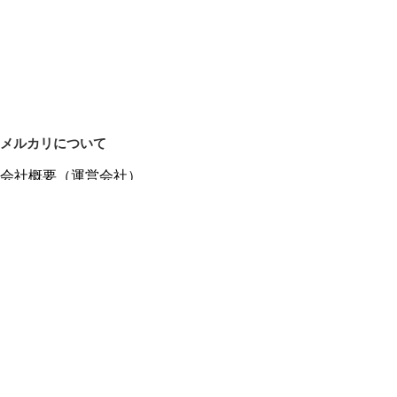
メルカリについて
会社概要（運営会社）
採用情報
プレスリリース
公式ブログ
プレスキット
メルカリUS
メルカリShops
m department（エムデパ）
ヘルプ
ヘルプセンター（ガイド・お問い合わせ）
メルカリShopsでショップを開設する
メルカリShops ショップ管理画面にログイン