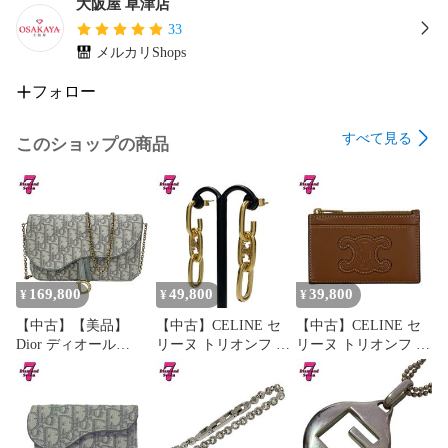
大阪屋 草津店
33
メルカリShops
フォロー
すべて見る
このショップの商品
169,800
49,800
39,800
¥
¥
¥
【中古】【美品】
【中古】CELINE セ
【中古】CELINE セ
Dior ディオール
リーヌ トリオンフ ダ
リーヌ トリオンフ フ
Saddle チェーンポー
ングリング ピアス ゴ
ラグメントケース カ
チ ミディアム グレー
ールドカラー 金色 ア
ードケース コインケ
オブリーク ジャカー
クセサリー レディー
ース 茶色 ブラウン
ド チェーン ショルダ
ス 女性
財布 ミニ財布 コン
ーバッグ 鞄 小さい
パクト レディース メ