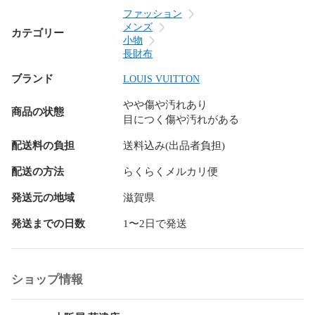
管理番号:2400040293734

ファッション
メンズ
カテゴリー
小物
長財布
ブランド
LOUIS VUITTON
やや傷や汚れあり
商品の状態
目につく傷や汚れがある
配送料の負担
送料込み(出品者負担)
配送の方法
らくらくメルカリ便
発送元の地域
滋賀県
発送までの日数
1〜2日で発送
ショップ情報