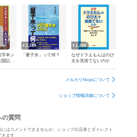
夢野久作 あやかしの
鼓
2,200
2,200
¥
¥
活字本シ
「量子水」って何？
なぜドラえもんはのび
太閤記
太を見捨てないのか
ル

リ オウガイ）

メルカリShopsについて
2）―大正11（1922）。石見国津和野（現：島根県津和野
14(1881)年東京大学医学部を卒業後軍医となり、17年
ツに留学。40年、陸軍軍医総監・陸軍医務局長になり、軍
ショップ情報詳細について
職についた。

6)年予備役となり、6年帝室博物館長兼図書頭。公務のかた
、評論家、翻訳家として活躍。代表作に『舞姫』
への質問
うたかたの記』(1890)、翻訳『即興詩人』(1892～1901)、
アリス』(1909)、『雁』 (1911)、『阿部一族』
品にはコメントできませんが、ショップ出店者とダイレクト
山椒大夫』(1915)、『高瀬舟』(1916)、史伝『渋江抽斎』
できます