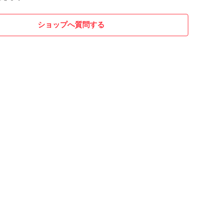
どがある。本名は森 林太郎（もり りんたろう）。
ショップへ質問する