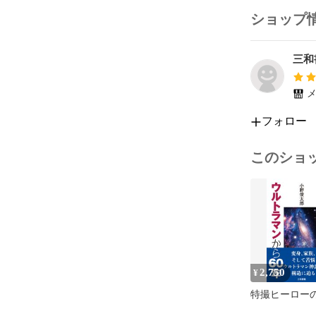
その二十八

その二十九

ショップ
その三十

その三十一

三和
その三十二

その三十三

その三十四

メ
その三十五

その三十六

フォロー
その三十七

その三十八

このショ
その三十九

その四十

その四十一

その四十二

その四十三

その四十四

その四十五

その四十六

2,750
¥
その四十七

特撮ヒーロー
その四十八

その四十九
