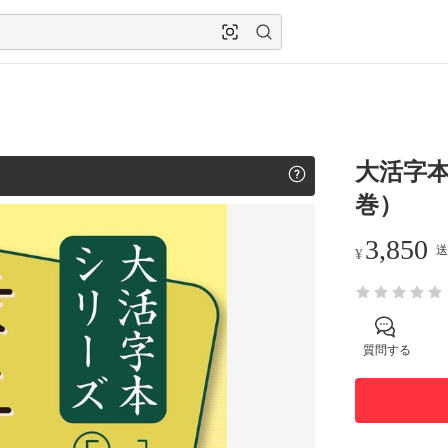
大活字本
巻）
3,850
送
¥
質問する