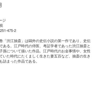
明
ージ

税

251-475-2

巻「渋江抽斎」は鷗外の史伝小説の第一作であり、史伝
である。江戸時代の侍医、考証学者であった渋江抽斎と
子孫について描いた作品。江戸時代のお金事情や、女性
ていた時代にたくましく生きた妻五百など、抽斎の生き
も詰まった作品である。
