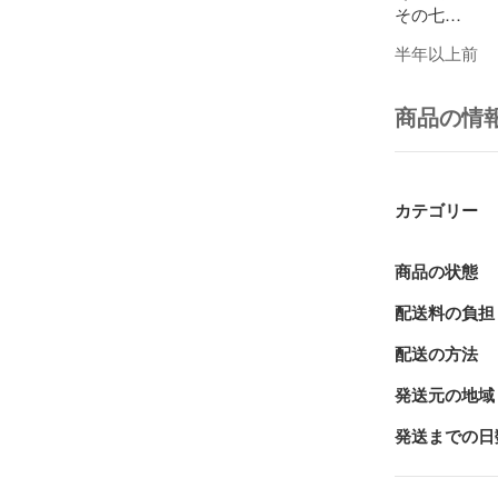
その七

その八

半年以上前
その九

その十

その十一

商品の情
その十二

その十三

その十四

その十五

カテゴリー
その十六

その十七

その十八

商品の状態
その十九

配送料の負担
その二十

その二十一

配送の方法
その二十二

その二十三

発送元の地域
その二十四

その二十五

発送までの日
その二十六

その二十七
