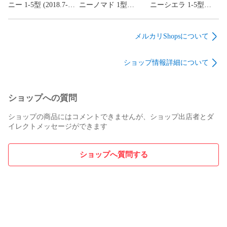
絡には対応できかねますので予めご了承ください。

ニー 1-5型 (2018.7-)
ニーノマド 1型
ニーシエラ 1-5型
▼ 初期不良等の場合は速やかに 『 返品交換 』 もしくは 『 
Showa GARAGE SGR
(2025.4-) Showa
(2018.7-) Showa
アルミペダル AT用 2
GARAGE SGR アルミ
GARAGE SGR アルミ
代品の在庫切れ 』 の場合は、 返金対応となりますが、それ
点セット (マットブル
ペダル AT用 2点セッ
ペダル AT用 2点セッ
に伴う 『 交換等に伴う工賃等の請求 』 等の負担は一切して
メルカリShopsについて
ー) 青 社外 内装 パー
ト (マットレッド) 赤
ト (マットレッド) 赤
おりません。予めご了承ください。

ツ 部品 ショウワガレ
社外 内装品 車内 パ
社外 内装 パーツ 部
▼ 整備上のミスによる商品の返品交換は出来ません。なお、
ショップ情報詳細について
ージ 64ジムニー JB64
ーツ 部品 ショウワガ
品 ショウワガレージ
『 整備上の取付不良 』 なのか 『 商品本体の不良 』 なのか
i02021 (要在庫確認)
レージ 74ノマド JC74
74ジムニー JB74
は商品の状態をモニター及びデーター管理しておりますので
i02020 (要在庫確認)
i02020 (要在庫確認)
判別が出来ます。

ショップへの質問
▼ 通販商品につきましてはの 『 クーリングオフ制度 』 は法
律で適用外となります。 高額な商品ですので、自己責任の上
ショップの商品にはコメントできませんが、ショップ出店者とダ
イレクトメッセージができます
ショップへ質問する