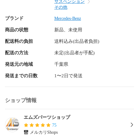
確認 』 が必要です。 商品は毎日流動性ですので、適合確認
サスペンション
も踏まえて必ずお問い合わせください。

その他
〇 『 適合確認をせずにご注文 』 の場合、万が一適合しない
ブランド
Mercedes-Benz
場合でもお客様都合になる為、返品交換等の対象とはなりま
せん。 ( ※弊社出荷ミスによる品番間違い / 商品不良を除く。 
商品の状態
新品、未使用
)

〇 様々なECサイトで運営をしている為、タイミングにより欠
配送料の負担
送料込み(出品者負担)
品中の場合がございます。 品番確認をされている場合を前提
とした 『 在庫確認 』 をされずにご注文された場合、 即座に 
配送の方法
未定(出品者が手配)
『 キャンセル処理扱い 』 となる場合がございます。 その場
発送元の地域
千葉県
合は、 『 お客様都合キャンセル 』 となりますので予めご了
承ください。 必ず 『 在庫確認 』 をお願いいたします。

発送までの日数
1〜2日で発送
〇 商品詳細に記載の車種と同車種でもグレードや型式により
適合する部品 ( 品番 ) が異なる場合がございますので、必ず適
合確認をお願いいたします。

〇 品番が違う場合でも、【 品番変更 】 されている場合がご
ショップ情報
ざいます。　

〇 『 対策品 』 の場合は形状変更 ( リプレス ) されている場
エムズパーツショップ
合もございます。 品番が同じで形状のみ違う場合は一度装着
して下さい。 適合しない場合には速やかにご連絡ください。 
75
( 対策品の場合、ご購入製品とは別に 『 付属部品が必要 』 な
メルカリShops
場合がございます。 )
