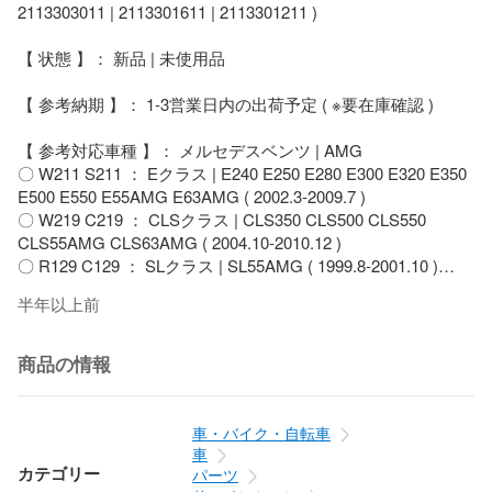
2113303011 | 2113301611 | 2113301211 )

【 状態 】： 新品 | 未使用品

【 参考納期 】： 1-3営業日内の出荷予定 ( ※要在庫確認 )

【 参考対応車種 】： メルセデスベンツ | AMG                                             

〇 W211 S211 ： Eクラス | E240 E250 E280 E300 E320 E350 
E500 E550 E55AMG E63AMG ( 2002.3-2009.7 )

〇 W219 C219 ： CLSクラス | CLS350 CLS500 CLS550 
CLS55AMG CLS63AMG ( 2004.10-2010.12 )

〇 R129 C129 ： SLクラス | SL55AMG ( 1999.8-2001.10 )

〇 R230 C230 ： SLクラス | SL350 SL500 SL550 SL600 
半年以上前
SL55AMG ( 2001.10-2012.1 )

※※ 沖縄 / 離島への配送は 『 送料のみ着払い 』 のみとなりま
商品の情報
す。

※※ 商品代引きは承っておりません。 

車・バイク・自転車
【 商品について 】

車
◎ 全車種、車輛情報 【 年式 / 型式 】 にて 『 適合確認 / 在庫
カテゴリー
パーツ