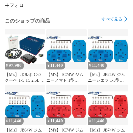
〇 メーカーの都合により 『 画像がサンプル 』 の場合がござ
フォロー
います。 画像での判断はお控えください。

〇 基本的に3ヵ月保証となります。 ( 商品によってメーカー1
すべて見る
このショップの商品
年間保証付の場合もございます。 )

【 配送 / 納期 / 商品到着後について 】

◎ 納期はあくまでも目安です。 出荷場所により随時変動いた
しますので、必ず納期をお問い合わせの上、ご購入をお願い
します。

◎ 商品到着後、『 2日以内に必ず商品確認 ( チェック ) 』 を
97,900
11,440
11,440
¥
¥
¥
お願いいたします。 2日以降の商品に対する商品違いや不足
品等に関する対応はいかなる理由でも、お客様の自己責任で
【M's】 ボルボ C30
【M's】 JC74W ジム
【M's】 JB74W ジム
すので 『 対応不可 』 となります。 予めご了承ください。

クーペ T-5 T5 2.5L 直
ニーノマド 1型
ニーシエラ 1-5型
◎ 弊社及び各メーカーの不注意により、稀にご注文とは違う
5 B5254 (2007.7-
(2025.4-) Showa
(2018.7-) Showa
商品が発送される場合がございます。 その際は配送元へ 『 
2013.8) TDIチューニ
GARAGE SGR アルミ
GARAGE SGR アルミ
ング TDI-Tuning
ペダル AT用 2点セッ
ペダル AT用 2点セッ
送料着払い 』 にて送り返して下さい。 即時交換対応させて
CRTD4 チューニング
ト (マットブルー) 青
ト (マットブルー) 青
いただきます。

ボックス
社外 内装 パーツ 部
社外 内装 パーツ 部
(230ps→283ps) パーツ
品 ショウワガレージ
品 ショウワガレージ
【 備考 】

馬力 向上 88247 +
74ノマド JC74 i02021
74ジムニー JB74
11,440
11,440
11,440
¥
¥
¥
▼ 弊社では 『 品番 』 での管理となりますので、届いた商品
93005
(要在庫確認)
i02021 (要在庫確認)
が 『 画像と違った / 色味が違う / 少し形状が違う 』 等のご連
【M's】 JB64W ジム
【M's】 JC74W ジム
【M's】 JB74W ジム