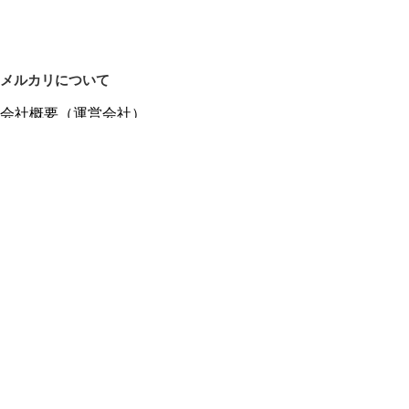
メルカリについて
会社概要（運営会社）
採用情報
プレスリリース
公式ブログ
プレスキット
メルカリUS
メルカリShops
m department（エムデパ）
ヘルプ
ヘルプセンター（ガイド・お問い合わせ）
メルカリShopsでショップを開設する
メルカリShops ショップ管理画面にログイン
メルカリShops出店者向けガイド
お問い合わせ一覧
フリーワードから商品をさがす