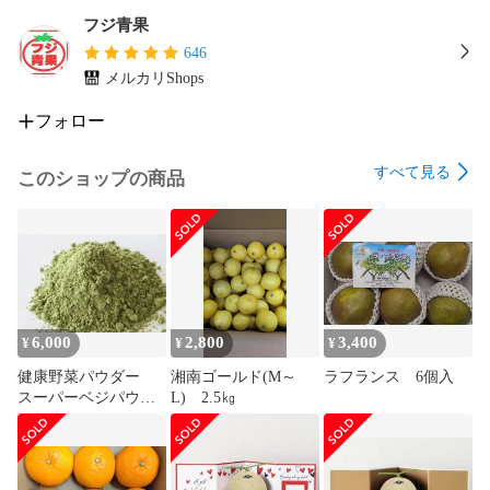
フジ青果
646
メルカリShops
フォロー
すべて見る
このショップの商品
6,000
2,800
3,400
¥
¥
¥
健康野菜パウダー
湘南ゴールド(M～
ラフランス 6個入
スーパーベジパウダ
L) 2.5㎏
ー 2袋