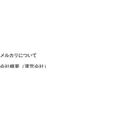
メルカリについて
会社概要（運営会社）
採用情報
プレスリリース
公式ブログ
プレスキット
メルカリUS
メルカリShops
m department（エムデパ）
ヘルプ
ヘルプセンター（ガイド・お問い合わせ）
メルカリShopsでショップを開設する