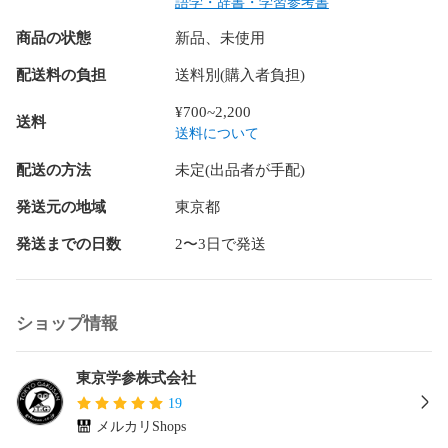
語学・辞書・学習参考書
ップアップできるように配列

商品の状態
新品、未使用
1文1文の文法を理解し、文脈を理解する力を高めるために、
長文問題本文に対して詳細な解説を掲載

配送料の負担
送料別(購入者負担)
高校内容の文法事項、部分的には中学校で学習するが、深い
知識や判断力を要する文法事項、長文読解の技術についても
¥700~2,200
送料
詳細に説明

送料について
難関高校入試問題に必要不可欠な単語・熟語を長文問題ごと
に一覧にし、語彙力・読解力を強化

配送の方法
未定(出品者が手配)
1つ1つの設問に対して詳細な解説

本文を完全に理解できるように、本文と全訳を照合できる

発送元の地域
東京都
発送までの日数
2〜3日で発送
【収録内容】

物語文(笑い話)

1　Step1 だまし薬（お茶の水女子大学附属高等学校）

2　Step2 刑務所に入りたい男（東海高等学校）

ショップ情報
物語文(おとぎ話)

3　Step2 永遠に続く話（滝高等学校）

4　Step2 人間の王子様と結婚したカエルの女の子（筑波大学
東京学参株式会社
附属高等学校）

19
物語文(サスペンス・アクション)

メルカリShops
5　Step2 英国スパイ、絶体絶命!（慶應義塾志木高等学校）
