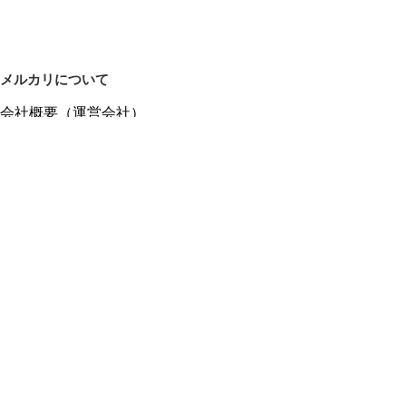
メルカリについて
会社概要（運営会社）
採用情報
プレスリリース
公式ブログ
プレスキット
メルカリUS
メルカリShops
m department（エムデパ）
ヘルプ
ヘルプセンター（ガイド・お問い合わせ）
メルカリShopsでショップを開設する
メルカリShops ショップ管理画面にログイン
メルカリShops出店者向けガイド
お問い合わせ一覧
フリーワードから商品をさがす