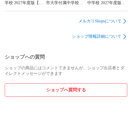
17　Step3 スティーブ・ジョブズとビル・ゲイツ（東邦大学
学校 2027年度版【過
市大学付属中学校
中学校 2027年度版
付属東邦高等学校）

去問10+3年】(中学別
2027～2028年度版
【過去問5+5年】(中
18　Step3 フェアトレード（灘高等学校）

入試過去問シリーズ
【過去問5+3年】(中
学別入試過去問シリ
19　Step3 ムハンマド・ユヌスとグラミン銀行（大阪星光学
N01)
学別入試過去問シリ
ーズL11)
メルカリShopsについて
ーズL13)
院高等学校）

社会

ショップ情報詳細について
20　Step1 孤独とは（市川高等学校）

21　Step2 菜食主義者の悩み（明治大学付属明治高等学校）

22　Step3 複雑なものを良しとする現代社会（東大寺学園高
ショップへの質問
等学校）

23　Step3 幸福とは（立教新座高等学校）

ショップの商品にはコメントできませんが、ショップ出店者とダ
文化・人文

イレクトメッセージができます
24　Step1 アメリカ英語とイギリス英語の違い（巣鴨高等学
校）

25　Step1 J・K・ローリング（ラ・サール高等学校）

ショップへ質問する
26　Step2 桂かい枝の英語落語（国際基督教大学高等学校）

27　Step3 外国人から見た日本の礼儀（早稲田大学本庄高等
学院）

歴史

28　Step1 自由の女神（青山学院高等部）

29　Step2 ハインリッヒ・シュリーマンとトロイの遺跡（豊
島岡女子学園高等学校）
