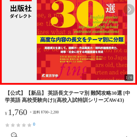
1
/
6
【公式】【新品】 英語長文テーマ別 難関攻略30選 [中
学英語 高校受験向け](高校入試特訓シリーズAW43)
1,760
+ 送料 ¥700~2,200
¥
0