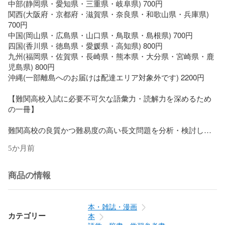
中部(静岡県・愛知県・三重県・岐阜県) 700円

関西(大阪府・京都府・滋賀県・奈良県・和歌山県・兵庫県) 
700円

中国(岡山県・広島県・山口県・鳥取県・島根県) 700円

四国(香川県・徳島県・愛媛県・高知県) 800円

九州(福岡県・佐賀県・長崎県・熊本県・大分県・宮崎県・鹿
児島県) 800円

沖縄(一部離島へのお届けは配達エリア対象外です) 2200円

【難関高校入試に必要不可欠な語彙力・読解力を深めるため
の一冊】

難関高校の良質かつ難易度の高い長文問題を分析・検討し、6
つのテーマに分類。

5か月前
「比較的取り組みやすい長文」から「手ごたえのある長文」
へと、ステップアップ形式で挑戦できる。

本文読解のための詳しい構文・文法解説・全訳を掲載。

商品の情報
難関高校長文問題を分析・検討し、6つのテーマに分類(物語
文はさらに6つのジャンルに分類)し、良質かつ難度の高い長
文問題全30題を厳選

本・雑誌・漫画
難易度に応じてStep1からStep3 の3段階に分け、「比較的取
カテゴリー
本
り組みやすい長文」から「手ごたえのある長文」へと、ステ