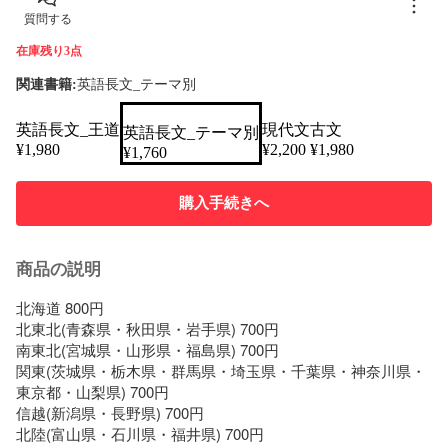
質問する
在庫残り3点
関連書籍:
英語長文_テーマ別
英語長文_王道
現代文
古文
英語長文_テーマ別
¥
1,980
¥
2,200
¥
1,980
¥
1,760
購入手続きへ
商品の説明
北海道 800円

北東北(青森県・秋田県・岩手県) 700円

南東北(宮城県・山形県・福島県) 700円

関東(茨城県・栃木県・群馬県・埼玉県・千葉県・神奈川県・
東京都・山梨県) 700円

信越(新潟県・長野県) 700円

北陸(富山県・石川県・福井県) 700円
