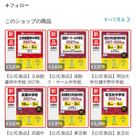
物語文(ホラー)

フォロー
6　Step1 母の命を救った少女は…（広島大学附属高等学校）

物語文(推理小説)

すべて見る
このショップの商品
7　Step3 妻を殺された夫が仕掛けたトリック（筑波大学附属
駒場高等学校）

物語文(現代小説)

8　Step2 息子と母、それぞれの新しい人生（早稲田実業学校
高等部）

9　Step3 「医者の息子」と呼ばれて（慶應義塾高等学校）

10　Step3 家族を失った小さな男の子との出会い（渋谷教育
3,630
3,630
2,970
学園幕張高等学校）

¥
¥
¥
自然科学系論説文

【公式/新品】立命館
【公式/新品】函館
【公式/新品】明治大
11　Step2 ミツバチの体内時計（東京学芸大学附属高等学
慶祥中学校 2027年度
ラ・サール中学校
学付属中野中学校
校）

版【過去問5+2年】
2027年度版【過去問
2027～2028年度版
12　Step2 カエル（昭和学院秀英高等学校）

(中学別入試過去問シ
5+2年】(中学別入試
【過去問5+3年】(中
13　Step3 海流の仕組み（慶應義塾女子高等学校）

リーズX02)
過去問シリーズX01)
学別入試過去問シリ
14　Step3 宇宙に関する考察（開成高等学校）

ーズN05)
時事

15　Step1 京都会議に出席する科学者たちがとった行動とは
3,630
2,970
3,300
¥
¥
¥
（久留米大学附設高等学校）

16　Step2 デンマークの風力発電（西大和学園高等学校）

【公式/新品】武蔵中
【公式/新品】東京都
【公式/新品】攻玉社