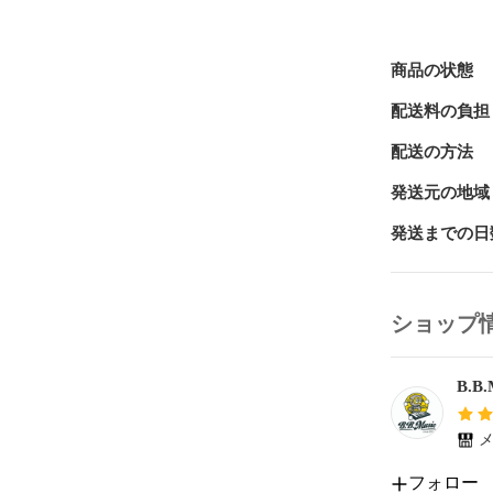
3PointsMa
160mm(ペ
です。 ※一
はサイズをご
商品の状態
配送料の負担
配送の方法
発送元の地域
発送までの日
ショップ
B.
メ
フォロー