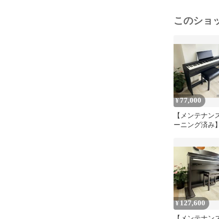
このショ
77,000
¥
【メンテナン
ーニング済み】
ンド FP-30X-
ク 2022年製 
ノ 中古 88鍵盤 スリ
タイプ | 千葉・東京・
神奈川・埼玉
定 中古電子
門店の配送設
127,600
¥
【メンテナン