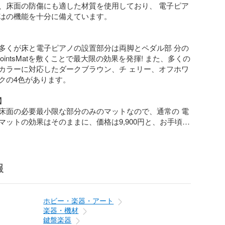
、床面の防傷にも適した材質を使用しており、 電子ピア
はの機能を十分に備えています。

多くが床と電子ピアノの設置部分は両脚とペダル部 分の
ointsMatを敷くことで最大限の効果を発揮! また、多くの
カラーに対応したダークブラウン、チ ェリー、オフホワ
クの4色があります。



床面の必要最小限な部分のみのマットなので、通常の 電
マットの効果はそのままに、価格は9,900円と、お手頃な
した。。

部は防炎加工、制電加工、ホルムアルデヒドをほぼ 放出
報
ロピレン。 下層部は抗菌・防カビで、床暖房にも対応し
脂製。 掃除もしやすく、耐久性にもすぐれた縫製を行っ
ホビー・楽器・アート
楽器・機材
鍵盤楽器