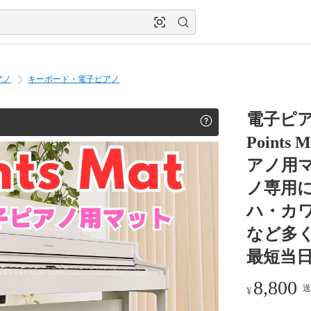
アノ
キーボード・電子ピアノ
電子ピ
Point
アノ用マ
ノ専用
ハ・カ
など多
最短当
8,800
送
¥