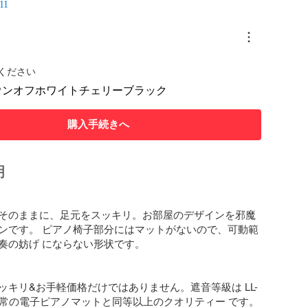
11
ください
ウン
オフホワイト
チェリー
ブラック
購入手続きへ
明


そのままに、足元をスッキリ。お部屋のデザインを邪魔 
ンです。 ピアノ椅子部分にはマットがないので、可動範
奏の妨げ にならない形状です。

ッキリ&お手軽価格だけではありません。遮音等級は LL-
通常の電子ピアノマットと同等以上のクオリティー です。