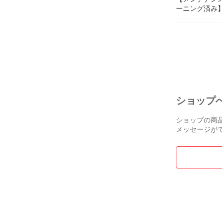
ーニング済み】
CA49R ロー
2022年製 | 
中古 88鍵盤 木製鍵盤
KAWAI CAシ
千葉・東京・
埼玉・愛知限
電子ピアノ専
送設置込
ショップ
ショップの商
メッセージが