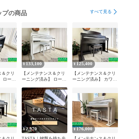
すべて見る
ップの商品
133,100
125,400
¥
¥
ス＆クリ
【メンテナンス＆クリ
【メンテナンス＆クリ
 ローラ
ーニング済み】 ローラ
ーニング済み】 カワイ
BK ブラッ
ンド HP704-WH ホワイ
CA49R ローズウッド調
| 電子ピア
ト 2021年製 | 電子ピア
2022年製 | 電子ピアノ
ム
ノ 中古 88鍵盤 木製鍵
中古 88鍵盤 木製鍵盤
盤 Roland HPシリーズ |
KAWAI CAシリーズ |
・愛知限
千葉・東京・神奈川・
千葉・東京・神奈川・
ピアノ専
埼玉・愛知限定 中古
埼玉・愛知限定 中古
置込
電子ピアノ専門店の配
電子ピアノ専門店の配
送設置込
送設置込
2,970
176,000
¥
¥
ス＆クリ
TASTA｜鍵盤を持ち歩
【メンテナンス＆クリ