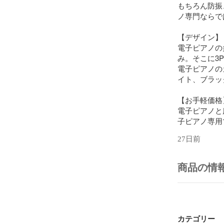
もちろん防振
ノ専門ならで
【デザイン】

電子ピアノの
み。そこに3P
電子ピアノの
イト、ブラッ
【お手軽価格】
電子ピアノと
子ピアノ専用
価格になりま
27日前
【安心】

マットの上層
商品の情
しないポリプ
た発泡PE樹
ています。

【サイズ】

カテゴリー