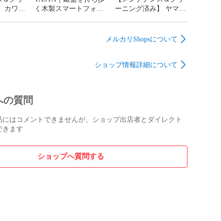
 カワイ
く木製スマートフォン
ーニング済み】 ヤマハ
ズウッド調
スタンド
CLP-745WA ホワイトア
電子ピアノ
ッシュ調 2021年製 | 電
子ピアノ 中古 88鍵盤
メルカリShopsについて
リーズ |
木製鍵盤 YAMAHA
神奈川・
Clavinova クラビノーバ
ショップ情報詳細について
定 中古
千葉・東京・神奈川・
門店の配
埼玉・愛知限定 中古
電子ピアノ専門店の配
送設置込
への質問
品にはコメントできませんが、ショップ出店者とダイレクト
できます
ショップへ質問する