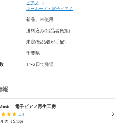
tのサイズは500mm x 160mm(両サイド用2枚)、 250mm x 
ピアノ
ダル部分用1枚)多数の電子ピアノのサイズ に合わせた設計
キーボード・電子ピアノ
部サイズの合わないモデルもございますので、お求めの際
確認ください。
新品、未使用
送料込み(出品者負担)
未定(出品者が手配)
千葉県
数
1〜2日で発送
情報
B.Music 電子ピアノ再生工房
114
ルカリShops