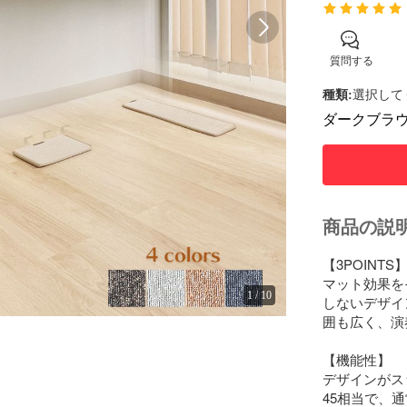
質問する
種類
:
選択して
ダークブラ
商品の説
【3POINTS】
マット効果を
1
/
10
しないデザイ
囲も広く、演
【機能性】

デザインがス
45相当で、