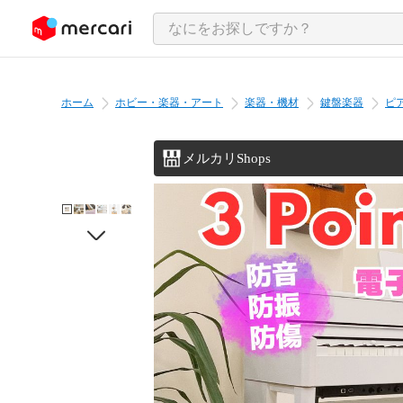
ンツにスキップ
ホーム
ホビー・楽器・アート
楽器・機材
鍵盤楽器
ピ
メルカリShops