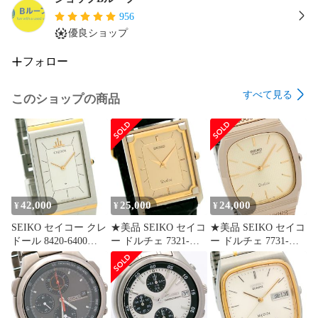
956
優良ショップ
フォロー
すべて見る
このショップの商品
42,000
25,000
24,000
¥
¥
¥
SEIKO セイコー クレ
★美品 SEIKO セイコ
★美品 SEIKO セイコ
ドール 8420-6400
ー ドルチェ 7321-
ー ドルチェ 7731-
SS+22KT QZ 動作品
5990 QZ 動作品 タン
5090 QZ 動作品
コンビ
グステン