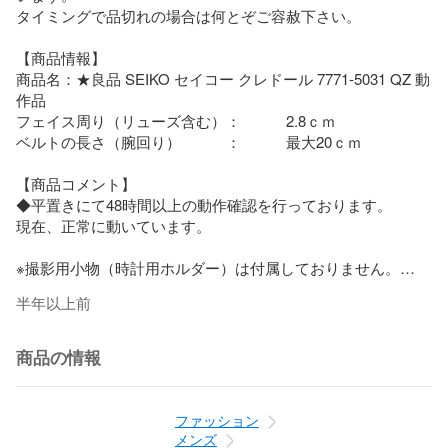
タイミングで品切れの場合は何とぞご容赦下さい。

【商品情報】

商品名：★良品 SEIKO セイコー クレドール 7771-5031 QZ 動
作品

フェイス周り（リューズ含む）：　　　2.8ｃｍ

ベルトの長さ（腕回り）　　　：　　　最大20ｃｍ

【商品コメント】

◆平置きにて48時間以上の動作確認を行っております。

現在、正常に動いています。

※撮影用小物（時計用ホルダー）は付属しておりません。

※カテゴリ分類しておりますが、メンズ・レディースの最終判
半年以上前
断は、サイズ感・デザイン等でご購入者様がご判断いただき
ますようお願いいたします。

商品の情報
管理番号：N0759MS94
ファッション
メンズ