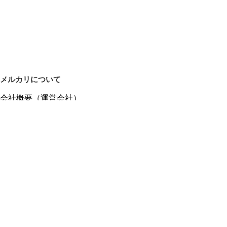
メルカリについて
会社概要（運営会社）
採用情報
プレスリリース
公式ブログ
プレスキット
メルカリUS
メルカリShops
m department（エムデパ）
ヘルプ
ヘルプセンター（ガイド・お問い合わせ）
メルカリShopsでショップを開設する
メルカリShops ショップ管理画面にログイン