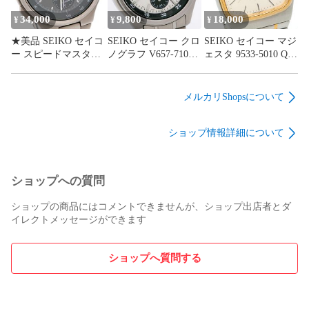
34,000
9,800
18,000
¥
¥
¥
★美品 SEIKO セイコ
SEIKO セイコー クロ
SEIKO セイコー マジ
ー スピードマスター
ノグラフ V657-7100
ェスタ 9533-5010 QZ
クロノグラフ 7T42-
QZ 動作品
動作品 コンビ
7A10 QZ 動作品 チタ
ニウム
メルカリShopsについて
ショップ情報詳細について
ショップへの質問
ショップの商品にはコメントできませんが、ショップ出店者とダ
イレクトメッセージができます
ショップへ質問する