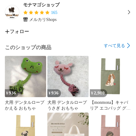
モナマゴショップ
165
メルカリShops
フォロー
すべて見る
このショップの商品
936
936
2,980
¥
¥
¥
犬用 デンタルロープ
犬用 デンタルロープ
【monmona】キャバ
かえる おもちゃ
うさぎ おもちゃ
リア エコバッグ グリ
ーン