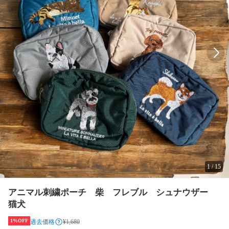
1
/
15
アニマル刺繍ポーチ 柴 フレブル シュナウザー
猫犬
1%OFF
過去価格
¥1,680