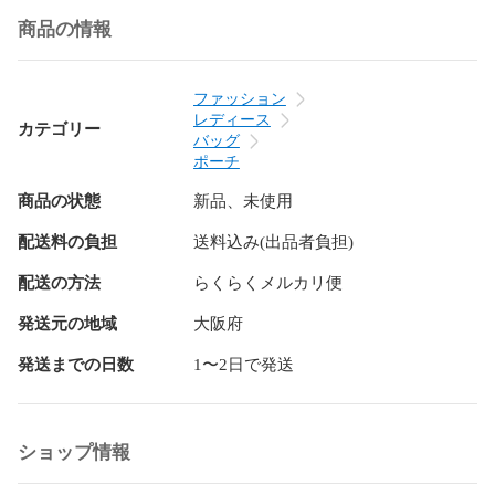
■素材・成分：ナイロン100%

商品の情報
愛らしいアニマル刺繍が施されたポーチで、日常生活におし
ゃれと楽しさを取り入れてみませんか？あなたの毎日に可愛
ファッション
らしさを添えて、心温まるお出かけをお楽しみください！
レディース
カテゴリー
バッグ
ポーチ
商品の状態
新品、未使用
配送料の負担
送料込み(出品者負担)
配送の方法
らくらくメルカリ便
発送元の地域
大阪府
発送までの日数
1〜2日で発送
ショップ情報