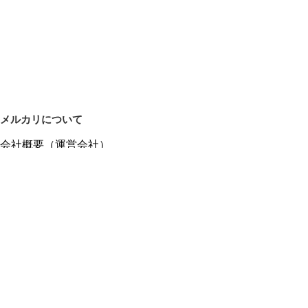
メルカリについて
会社概要（運営会社）
採用情報
プレスリリース
公式ブログ
プレスキット
メルカリUS
メルカリShops
m department（エムデパ）
ヘルプ
ヘルプセンター（ガイド・お問い合わせ）
メルカリShopsでショップを開設する