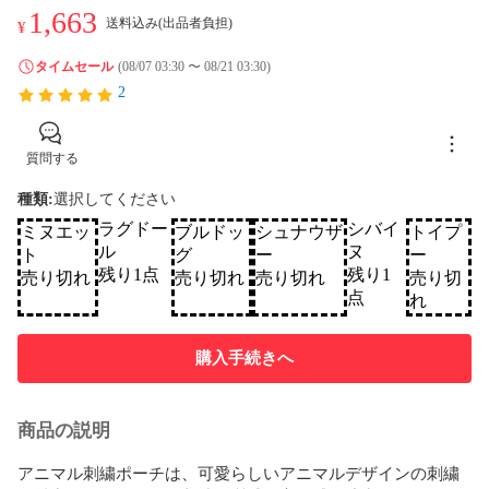
1,663
送料込み(出品者負担)
¥
タイムセール
(08/07 03:30 〜 08/21 03:30)
2
質問する
種類
:
選択してください
ラグドー
シバイ
ミヌエッ
ブルドッ
シュナウザ
トイプ
ル
ヌ
ト
グ
ー
ー
残り1点
残り1
売り切れ
売り切れ
売り切れ
売り切
点
れ
購入手続きへ
商品の説明
アニマル刺繍ポーチは、可愛らしいアニマルデザインの刺繍