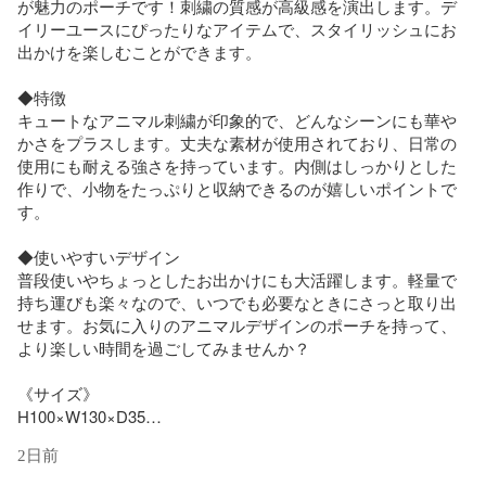
が魅力のポーチです！刺繍の質感が高級感を演出します。デ
イリーユースにぴったりなアイテムで、スタイリッシュにお
出かけを楽しむことができます。

◆特徴  

キュートなアニマル刺繍が印象的で、どんなシーンにも華や
かさをプラスします。丈夫な素材が使用されており、日常の
使用にも耐える強さを持っています。内側はしっかりとした
作りで、小物をたっぷりと収納できるのが嬉しいポイントで
す。

◆使いやすいデザイン  

普段使いやちょっとしたお出かけにも大活躍します。軽量で
持ち運びも楽々なので、いつでも必要なときにさっと取り出
せます。お気に入りのアニマルデザインのポーチを持って、
より楽しい時間を過ごしてみませんか？

《サイズ》  

H100×W130×D35

2日前
《素材》  

■生産地：中国
