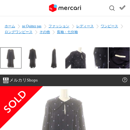
ホーム
ne Quittez pas
ファッション
レディース
ワンピース
ロングワンピース
その他
長袖・七分袖
メルカリShops