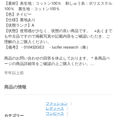
【素材】表生地：コットン100％　刺しゅう糸：ポリエステル
100％　裏生地：コットン100％

【色】ネイビー

【仕様】裏地あり

【状態ランク】A

【状態】使用感が少なく、状態の良い商品です。　※あくまで
も中古品ですので掲載写真や記載内容をご確認いただき、ご
理解の上ご購入ください。

【備考】・010432GE3　・lucifer research（株）

商品のお問い合わせの回答を休止しております。＊各商品ペ
ージの商品詳細等をご確認の上ご購入ください。

半年以上前
★本商品は一点物です

他サイトや店舗にて販売している商品です。多少のお時間差
商品の情報
にて欠品になることもございます。予めご了承頂ますようお
願い致します。
ファッション
レディース
ワンピース
カテゴリー