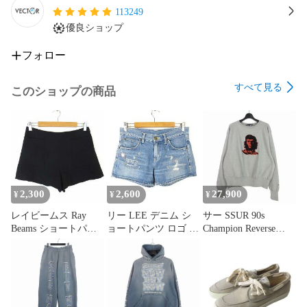
113249
優良ショップ
フォロー
すべて見る
このショップの商品
2,300
2,600
27,900
¥
¥
¥
レイビームス Ray
リー LEE デニム シ
サー SSUR 90s
Beams ショートパン
ョートパンツ ロゴ ダ
Champion Reverse
ツ ビッグポケット S
メージ リペア加工 オ
Weave チャンピオン
1 黒 ブラック
ーガニックコットン
リバースウィーブ
S ライトブルー
REBEL APE レベルエ
イプ 猿の惑星 スウェ
ット トレーナー M グ
レー S1050N-806