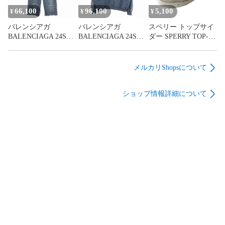
66,100
96,100
5,100
¥
¥
¥
バレンシアガ
バレンシアガ
スペリー トップサイ
BALENCIAGA 24SS
BALENCIAGA 24SS
ダー SPERRY TOP-
デムナ期 SEE NOW
デムナ期 Large Fit
SIDER スニーカー
BUY Baggy Sweatpants
Hoodie ラージフィッ
10M ライトグレー シ
バギースウェットパ
トフーディー パーカ
ューズ 靴
メルカリShopsについて
ンツ ウォッシュド加
ー ウォッシュド加工
工 XS ウォッシュド
L ウォッシュドブル
ショップ情報詳細について
ブルー 青 787357
ー 青 739024 TQVE7
TQVF2 国内正規
国内正規