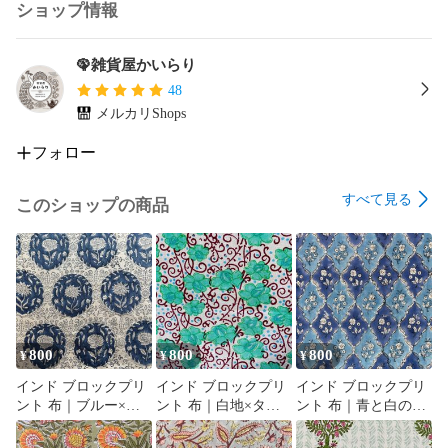
ショップ情報
🦚雑貨屋かいらり
48
メルカリShops
フォロー
すべて見る
このショップの商品
800
800
800
¥
¥
¥
インド ブロックプリ
インド ブロックプリ
インド ブロックプリ
ント 布｜ブルー×ホ
ント 布｜白地×ター
ント 布｜青と白のシ
ワイト メダリオン花
コイズグリーン花と
ノワズリ風 花柄 コッ
柄 コットン生地
唐草模様 コットン生
トン生地 110cm幅