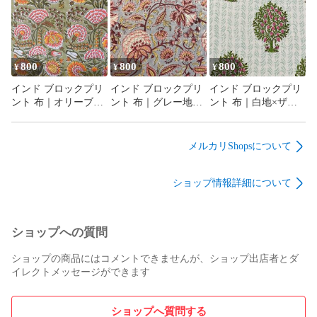
110cm幅 50cm単位販
地 110cm幅 50cm単位
50cm単位販売
売
販売
800
800
800
¥
¥
¥
インド ブロックプリ
インド ブロックプリ
インド ブロックプリ
ント 布｜オリーブ地
ント 布｜グレー地×
ント 布｜白地×ザク
×華やかボタニカル花
ボタニカル花柄 コッ
ロの木模様 コットン
柄 コットン生地
トン生地 110cm幅
生地 110cm幅 50cm単
110cm幅 50cm単位販
50cm単位販売
位販売
メルカリShopsについて
売
ショップ情報詳細について
ショップへの質問
ショップの商品にはコメントできませんが、ショップ出店者とダ
イレクトメッセージができます
ショップへ質問する