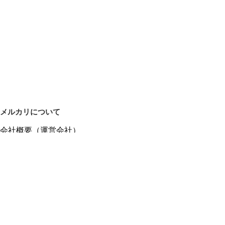
メルカリについて
会社概要（運営会社）
採用情報
プレスリリース
公式ブログ
プレスキット
メルカリUS
メルカリShops
m department（エムデパ）
ヘルプ